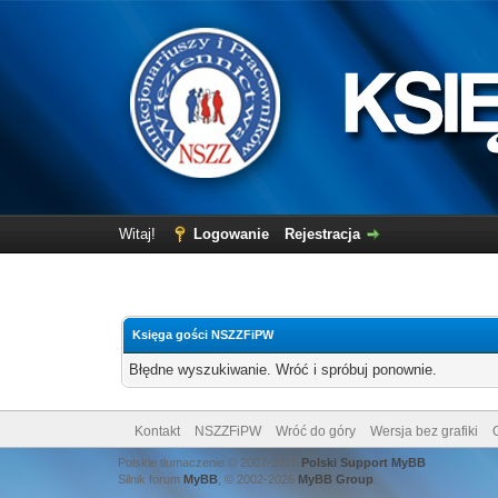
Witaj!
Logowanie
Rejestracja
Księga gości NSZZFiPW
Błędne wyszukiwanie. Wróć i spróbuj ponownie.
Kontakt
NSZZFiPW
Wróć do góry
Wersja bez grafiki
Polskie tłumaczenie © 2007-2026
Polski Support MyBB
Silnik forum
MyBB
, © 2002-2026
MyBB Group
.