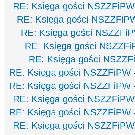
RE: Księga gości NSZZFiPW
RE: Księga gości NSZZFiP
RE: Księga gości NSZZFi
RE: Księga gości NSZZF
RE: Księga gości NSZZ
RE: Księga gości NSZZFiPW
RE: Księga gości NSZZFiPW
RE: Księga gości NSZZFiPW
RE: Księga gości NSZZFiPW
RE: Księga gości NSZZFiPW