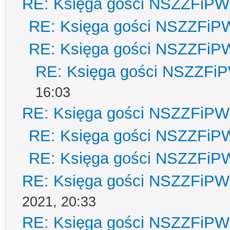
RE: Księga gości NSZZFiPW
RE: Księga gości NSZZFiP
RE: Księga gości NSZZFiP
RE: Księga gości NSZZFi
16:03
RE: Księga gości NSZZFiPW
RE: Księga gości NSZZFiP
RE: Księga gości NSZZFiP
RE: Księga gości NSZZFiPW
2021, 20:33
RE: Księga gości NSZZFiPW