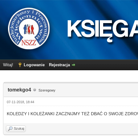
Witaj!
Logowanie
Rejestracja
tomekgo4
Szeregowy
07-11-2018, 18:44
KOLEDZY I KOLEŻANKI ZACZNIJMY TEŻ DBAĆ O SWOJE ZDRO
Szukaj