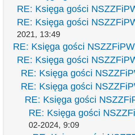
RE: Księga gości NSZZFiP
RE: Księga gości NSZZFiP
2021, 13:49
RE: Księga gości NSZZFiPW
RE: Księga gości NSZZFiP
RE: Księga gości NSZZFi
RE: Księga gości NSZZFi
RE: Księga gości NSZZF
RE: Księga gości NSZZ
02-2024, 9:09