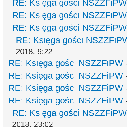
RE: Księga gości NSZZFiPW
RE: Księga gości NSZZFiPW
RE: Księga gości NSZZFiPW
RE: Księga gości NSZZFiP
2018, 9:22
RE: Księga gości NSZZFiPW
RE: Księga gości NSZZFiPW
RE: Księga gości NSZZFiPW
RE: Księga gości NSZZFiPW
RE: Księga gości NSZZFiPW
2018, 23:02