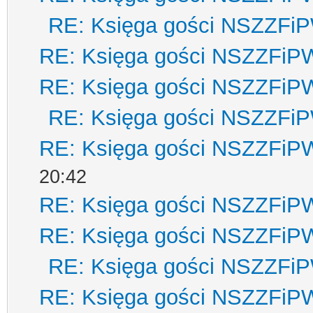
RE: Księga gości NSZZFi
RE: Księga gości NSZZFiP
RE: Księga gości NSZZFiP
RE: Księga gości NSZZFi
RE: Księga gości NSZZFiP
20:42
RE: Księga gości NSZZFiP
RE: Księga gości NSZZFiP
RE: Księga gości NSZZFi
RE: Księga gości NSZZFiP