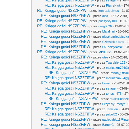
RE: Księga gości NSZZFiPW
- przez
szfager
- 17-04-
RE: Księga gości NSZZFiPW
- przez
PierreNick
- 17-
RE: Księga gości NSZZFiPW
- przez
konradissimus
- 11-0
RE: Księga gości NSZZFiPW
- przez
olee
- 13-02-2018,
RE: Księga gości NSZZFiPW
- przez
puszysty100
- 11-02-
RE: Księga gości NSZZFiPW
- przez
greg0026
- 13-02-201
RE: Księga gości NSZZFiPW
- przez
MataHari
- 16-04-2
RE: Księga gości NSZZFiPW
- przez
nietakamllodafszk
RE: Księga gości NSZZFiPW
- przez
Człowiek z lasu
- 1
RE: Księga gości NSZZFiPW
- przez
OZ dolnyslask
- 28
RE: Księga gości NSZZFiPW
- przez
MISIEK2
- 13-02-2018
RE: Księga gości NSZZFiPW
- przez
olee
- 14-02-2018, 
RE: Księga gości NSZZFiPW
- przez
Twardziel 123
- 
RE: Księga gości NSZZFiPW
- przez
mariuszm724@g
RE: Księga gości NSZZFiPW
- przez
Prison_Office
RE: Księga gości NSZZFiPW
- przez
mariuszm724@g
RE: Księga gości NSZZFiPW
- przez
kelner
- 23-02-201
RE: Księga gości NSZZFiPW
- przez
szfager
- 03-09-
RE: Księga gości NSZZFiPW
- przez
tomash473
- 27
RE: Księga gości NSZZFiPW
- przez
rafalek oddzi
RE: Księga gości NSZZFiPW
- przez
PrzyszłyEmeryt
- 
RE: Księga gości NSZZFiPW
- przez
Jamcion
- 04-03
RE: Księga gości NSZZFiPW
- przez
pabel32
- 05-03
RE: Księga gości NSZZFiPW
- przez
pablopablo11@inter
RE: Księga gości NSZZFiPW
- przez
BartekC
- 25-07-20