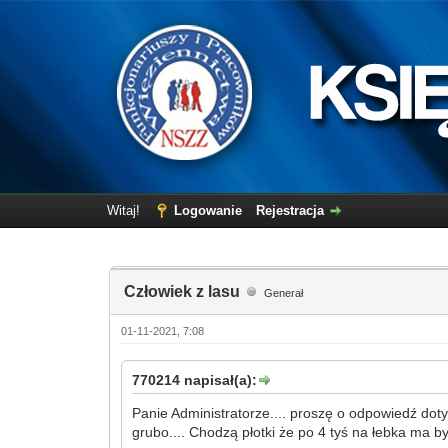
Witaj!
Logowanie
Rejestracja
Człowiek z lasu
Generał
01-11-2021, 7:08
770214 napisał(a):
Panie Administratorze.... proszę o odpowiedź dot
grubo.... Chodzą płotki że po 4 tyś na łebka ma 