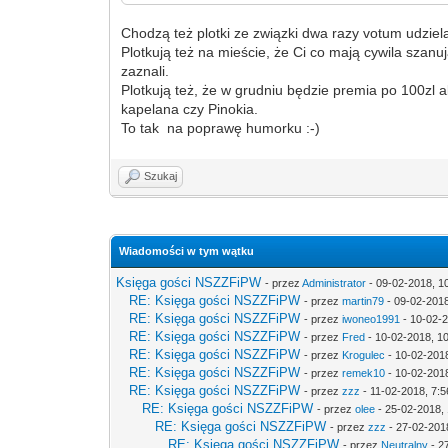
Chodzą też plotki ze związki dwa razy votum udziela
Plotkują też na mieście, że Ci co mają cywila szanu
zaznali.
Plotkują też, że w grudniu będzie premia po 100zl 
kapelana czy Pinokia.
To tak na poprawę humorku :-)
Szukaj
Wiadomości w tym wątku
Księga gości NSZZFiPW
- przez
Administrator
- 09-02-2018, 1
RE: Księga gości NSZZFiPW
- przez
martin79
- 09-02-2018
RE: Księga gości NSZZFiPW
- przez
iwoneo1991
- 10-02-2
RE: Księga gości NSZZFiPW
- przez
Fred
- 10-02-2018, 1
RE: Księga gości NSZZFiPW
- przez
Krogulec
- 10-02-201
RE: Księga gości NSZZFiPW
- przez
remek10
- 10-02-2018
RE: Księga gości NSZZFiPW
- przez
zzz
- 11-02-2018, 7:5
RE: Księga gości NSZZFiPW
- przez
olee
- 25-02-2018, 
RE: Księga gości NSZZFiPW
- przez
zzz
- 27-02-201
RE: Księga gości NSZZFiPW
- przez
Neutralny
- 2