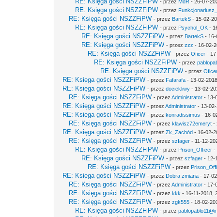
RE: Księga gości NSZZFiPW
- przez
MdR
- 26-07-20
RE: Księga gości NSZZFiPW
- przez
Funkcjonariusz
RE: Księga gości NSZZFiPW
- przez
BartekS
- 15-02-20
RE: Księga gości NSZZFiPW
- przez
Psychol_OK
- 1
RE: Księga gości NSZZFiPW
- przez
BartekS
- 16-
RE: Księga gości NSZZFiPW
- przez
zzz
- 16-02-2
RE: Księga gości NSZZFiPW
- przez
Oficer
- 17
RE: Księga gości NSZZFiPW
- przez
pablopab
RE: Księga gości NSZZFiPW
- przez
Ofice
RE: Księga gości NSZZFiPW
- przez
Fafarafa
- 13-02-2018
RE: Księga gości NSZZFiPW
- przez
dociekliwy
- 13-02-20
RE: Księga gości NSZZFiPW
- przez
Administrator
- 13-
RE: Księga gości NSZZFiPW
- przez
Administrator
- 13-02-
RE: Księga gości NSZZFiPW
- przez
konradissimus
- 16-0
RE: Księga gości NSZZFiPW
- przez
klawisz72emeryt
- 
RE: Księga gości NSZZFiPW
- przez
Zk_Zachód
- 16-02-2
RE: Księga gości NSZZFiPW
- przez
szfager
- 11-12-20
RE: Księga gości NSZZFiPW
- przez
Prison_Officer
-
RE: Księga gości NSZZFiPW
- przez
szfager
- 12-
RE: Księga gości NSZZFiPW
- przez
Prison_Off
RE: Księga gości NSZZFiPW
- przez
Dobra zmiana
- 17-02
RE: Księga gości NSZZFiPW
- przez
Administrator
- 17-
RE: Księga gości NSZZFiPW
- przez
kkk
- 16-11-2018, 
RE: Księga gości NSZZFiPW
- przez
zgk555
- 18-02-20
RE: Księga gości NSZZFiPW
- przez
pablopablo11@int