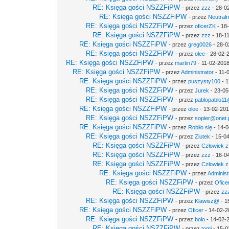
RE: Księga gości NSZZFiPW
- przez
zzz
- 28-0
RE: Księga gości NSZZFiPW
- przez
Neutral
RE: Księga gości NSZZFiPW
- przez
oficerZK
- 18
RE: Księga gości NSZZFiPW
- przez
zzz
- 18-1
RE: Księga gości NSZZFiPW
- przez
greg0026
- 28-0
RE: Księga gości NSZZFiPW
- przez
olee
- 28-02-
RE: Księga gości NSZZFiPW
- przez
martin79
- 11-02-2018
RE: Księga gości NSZZFiPW
- przez
Administrator
- 11-
RE: Księga gości NSZZFiPW
- przez
puszysty100
- 1
RE: Księga gości NSZZFiPW
- przez
Jurek
- 23-05
RE: Księga gości NSZZFiPW
- przez
pablopablo11@
RE: Księga gości NSZZFiPW
- przez
olee
- 13-02-201
RE: Księga gości NSZZFiPW
- przez
sopier@onet.
RE: Księga gości NSZZFiPW
- przez
Robiło się
- 14-0
RE: Księga gości NSZZFiPW
- przez
Ziutek
- 15-04
RE: Księga gości NSZZFiPW
- przez
Człowiek z
RE: Księga gości NSZZFiPW
- przez
zzz
- 16-0
RE: Księga gości NSZZFiPW
- przez
Człowiek z
RE: Księga gości NSZZFiPW
- przez
Administ
RE: Księga gości NSZZFiPW
- przez
Ofice
RE: Księga gości NSZZFiPW
- przez
zz
RE: Księga gości NSZZFiPW
- przez
Klawisz@
- 1
RE: Księga gości NSZZFiPW
- przez
Oficer
- 14-02-2
RE: Księga gości NSZZFiPW
- przez
bolo
- 14-02-
RE: Księga gości NSZZFiPW
- przez
tomi
- 15-0