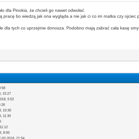
ło dla Pinokia, że chcieli go nawet odwołać.
ją pracę bo wiedzą jak ona wygląda a nie jak ci co im matka czy ojciec
ale dla tych co uprzejmie donosza. Podobno mają zabrać cała kasę smy
0:58
, 15:27
018, 5:52
0:26
8, 10:30
, 11:30
6
11:12
8, 8:00
7-02-2018, 21:54