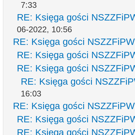
7:33
RE: Księga gości NSZZFiP
06-2022, 10:56
RE: Księga gości NSZZFiPW
RE: Księga gości NSZZFiP
RE: Księga gości NSZZFiP
RE: Księga gości NSZZFi
16:03
RE: Księga gości NSZZFiPW
RE: Księga gości NSZZFiP
RE: Księga gości NSZZFiP