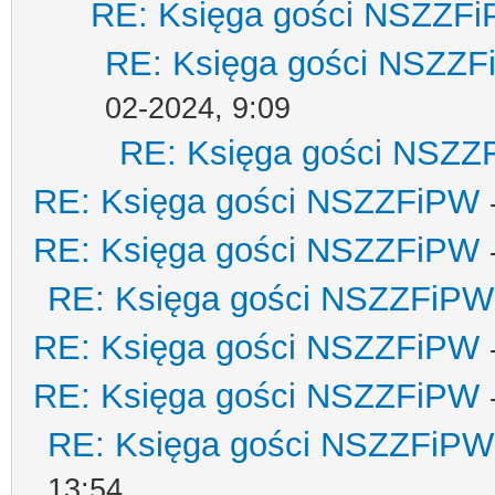
RE: Księga gości NSZZF
RE: Księga gości NSZZ
02-2024, 9:09
RE: Księga gości NSZZ
RE: Księga gości NSZZFiPW
RE: Księga gości NSZZFiPW
RE: Księga gości NSZZFiPW
RE: Księga gości NSZZFiPW
RE: Księga gości NSZZFiPW
RE: Księga gości NSZZFiPW
13:54