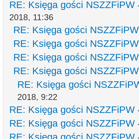
RE: Księga gości NSZZFiPW
2018, 11:36
RE: Księga gości NSZZFiPW
RE: Księga gości NSZZFiPW
RE: Księga gości NSZZFiPW
RE: Księga gości NSZZFiPW
RE: Księga gości NSZZFiP
2018, 9:22
RE: Księga gości NSZZFiPW
RE: Księga gości NSZZFiPW
RE: Księga gości NSZZFiPW