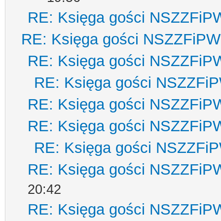
RE: Księga gości NSZZFiP
RE: Księga gości NSZZFiPW
RE: Księga gości NSZZFiP
RE: Księga gości NSZZFi
RE: Księga gości NSZZFiP
RE: Księga gości NSZZFiP
RE: Księga gości NSZZFi
RE: Księga gości NSZZFiP
20:42
RE: Księga gości NSZZFiP