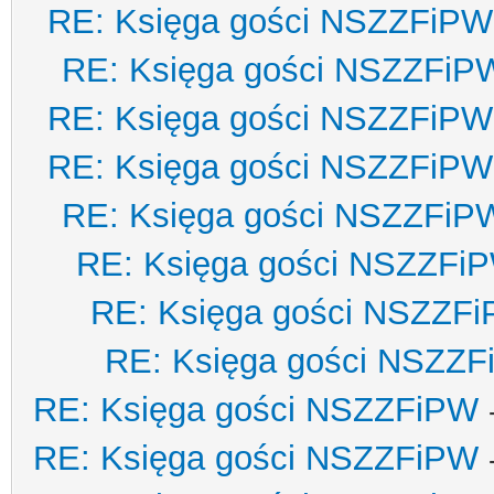
RE: Księga gości NSZZFiPW
RE: Księga gości NSZZFiP
RE: Księga gości NSZZFiPW
RE: Księga gości NSZZFiPW
RE: Księga gości NSZZFiP
RE: Księga gości NSZZFi
RE: Księga gości NSZZF
RE: Księga gości NSZZ
RE: Księga gości NSZZFiPW
RE: Księga gości NSZZFiPW