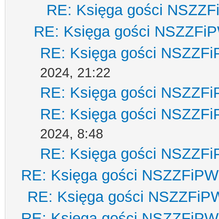
RE: Księga gości NSZZ
RE: Księga gości NSZZFi
RE: Księga gości NSZZF
2024, 21:22
RE: Księga gości NSZZF
RE: Księga gości NSZZF
2024, 8:48
RE: Księga gości NSZZF
RE: Księga gości NSZZFiPW
RE: Księga gości NSZZFiP
RE: Księga gości NSZZFiPW