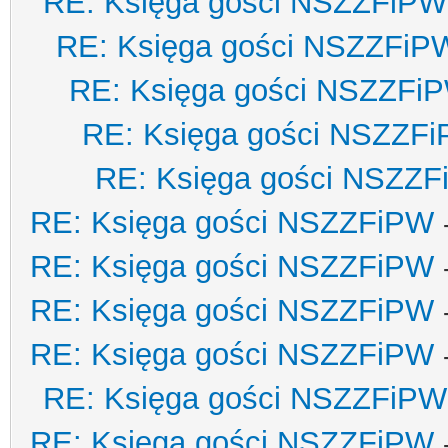
RE: Księga gości NSZZFiPW
RE: Księga gości NSZZFiP
RE: Księga gości NSZZFi
RE: Księga gości NSZZF
RE: Księga gości NSZZ
RE: Księga gości NSZZFiPW
RE: Księga gości NSZZFiPW
RE: Księga gości NSZZFiPW
RE: Księga gości NSZZFiPW
RE: Księga gości NSZZFiPW
RE: Księga gości NSZZFiPW