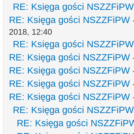
RE: Księga gości NSZZFiPW
RE: Księga gości NSZZFiPW
2018, 12:40
RE: Księga gości NSZZFiPW
RE: Księga gości NSZZFiPW
RE: Księga gości NSZZFiPW
RE: Księga gości NSZZFiPW
RE: Księga gości NSZZFiPW
RE: Księga gości NSZZFiPW
RE: Księga gości NSZZFiP