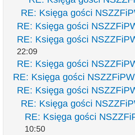
RE: Księga gości NSZZFi
RE: Księga gości NSZZFiP
RE: Księga gości NSZZFiP
22:09
RE: Księga gości NSZZFiP
RE: Księga gości NSZZFiPW
RE: Księga gości NSZZFiP
RE: Księga gości NSZZFi
RE: Księga gości NSZZF
10:50