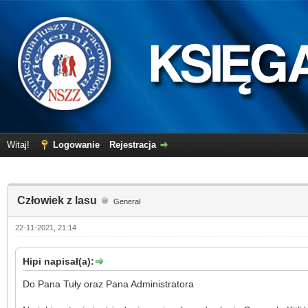
Witaj!
Logowanie
Rejestracja
Człowiek z lasu
Generał
22-11-2021, 21:14
Hipi napisał(a):
Do Pana Tuły oraz Pana Administratora