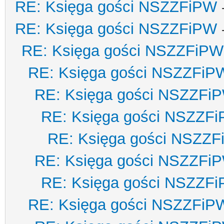
RE: Księga gości NSZZFiPW
RE: Księga gości NSZZFiPW
RE: Księga gości NSZZFiPW
RE: Księga gości NSZZFiP
RE: Księga gości NSZZFi
RE: Księga gości NSZZF
RE: Księga gości NSZZ
RE: Księga gości NSZZFi
RE: Księga gości NSZZF
RE: Księga gości NSZZFiP