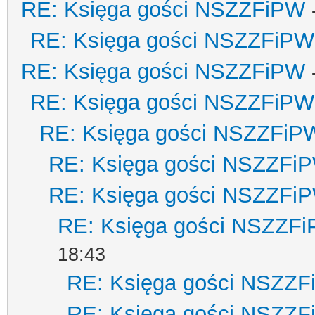
RE: Księga gości NSZZFiPW
RE: Księga gości NSZZFiPW
RE: Księga gości NSZZFiPW
RE: Księga gości NSZZFiPW
RE: Księga gości NSZZFiP
RE: Księga gości NSZZFi
RE: Księga gości NSZZFi
RE: Księga gości NSZZF
18:43
RE: Księga gości NSZZ
RE: Księga gości NSZZ