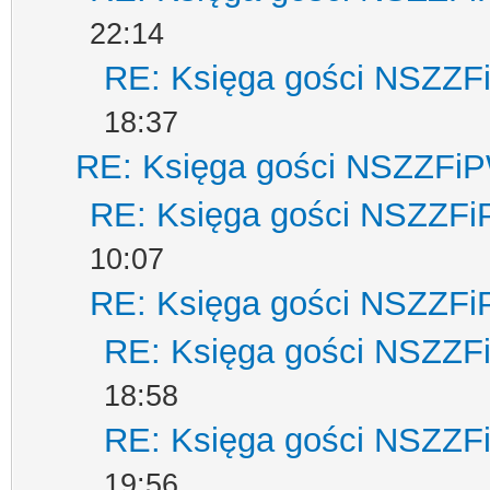
22:14
RE: Księga gości NSZZ
18:37
RE: Księga gości NSZZFi
RE: Księga gości NSZZF
10:07
RE: Księga gości NSZZF
RE: Księga gości NSZZ
18:58
RE: Księga gości NSZZ
19:56