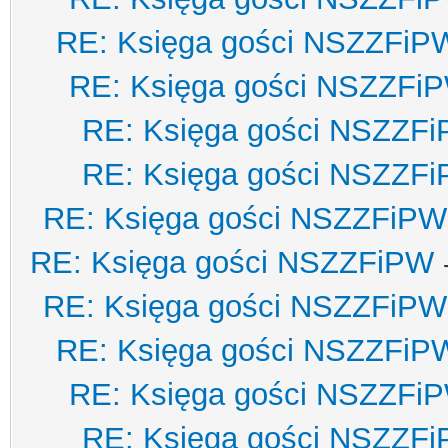
RE: Księga gości NSZZFiP
RE: Księga gości NSZZFi
RE: Księga gości NSZZF
RE: Księga gości NSZZF
RE: Księga gości NSZZFiPW
RE: Księga gości NSZZFiPW
RE: Księga gości NSZZFiPW
RE: Księga gości NSZZFiP
RE: Księga gości NSZZFi
RE: Księga gości NSZZF