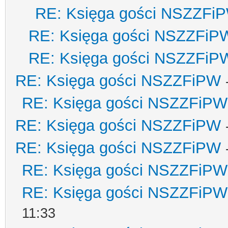
RE: Księga gości NSZZFi
RE: Księga gości NSZZFiP
RE: Księga gości NSZZFiP
RE: Księga gości NSZZFiPW
RE: Księga gości NSZZFiPW
RE: Księga gości NSZZFiPW
RE: Księga gości NSZZFiPW
RE: Księga gości NSZZFiPW
RE: Księga gości NSZZFiPW
11:33