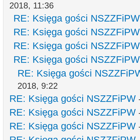
2018, 11:36
RE: Księga gości NSZZFiPW
RE: Księga gości NSZZFiPW
RE: Księga gości NSZZFiPW
RE: Księga gości NSZZFiPW
RE: Księga gości NSZZFiP
2018, 9:22
RE: Księga gości NSZZFiPW
RE: Księga gości NSZZFiPW
RE: Księga gości NSZZFiPW
RE: Księga gości NSZZFiPW