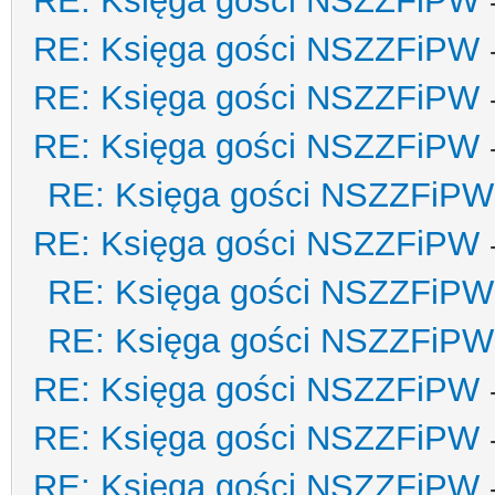
RE: Księga gości NSZZFiPW
RE: Księga gości NSZZFiPW
RE: Księga gości NSZZFiPW
RE: Księga gości NSZZFiPW
RE: Księga gości NSZZFiPW
RE: Księga gości NSZZFiPW
RE: Księga gości NSZZFiPW
RE: Księga gości NSZZFiPW
RE: Księga gości NSZZFiPW
RE: Księga gości NSZZFiPW
RE: Księga gości NSZZFiPW