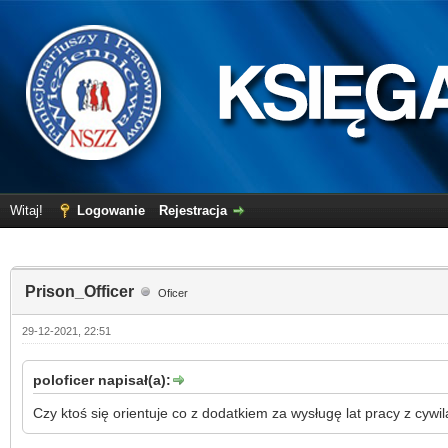
Witaj!
Logowanie
Rejestracja
Prison_Officer
Oficer
29-12-2021, 22:51
poloficer napisał(a):
Czy ktoś się orientuje co z dodatkiem za wysługę lat pracy z cy