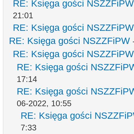
RE: Księga gości NSZZFiPW
21:01
RE: Księga gości NSZZFiPW
RE: Księga gości NSZZFiPW
RE: Księga gości NSZZFiPW
RE: Księga gości NSZZFiP
17:14
RE: Księga gości NSZZFiP
06-2022, 10:55
RE: Księga gości NSZZFi
7:33