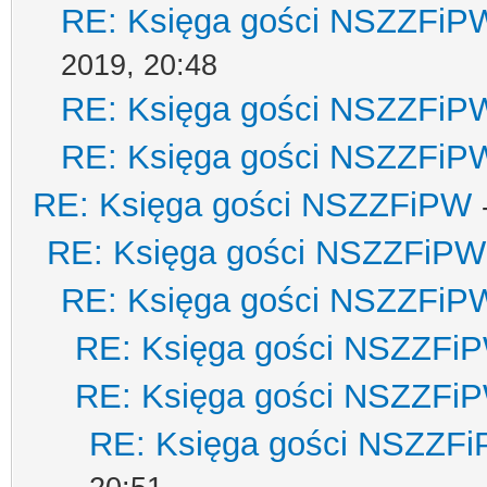
RE: Księga gości NSZZFiP
2019, 20:48
RE: Księga gości NSZZFiP
RE: Księga gości NSZZFiP
RE: Księga gości NSZZFiPW
RE: Księga gości NSZZFiPW
RE: Księga gości NSZZFiP
RE: Księga gości NSZZFi
RE: Księga gości NSZZFi
RE: Księga gości NSZZF