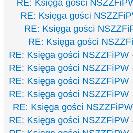
RE: Księga gości NSZZFiP
RE: Księga gości NSZZFi
RE: Księga gości NSZZF
RE: Księga gości NSZZ
RE: Księga gości NSZZFiPW
RE: Księga gości NSZZFiPW
RE: Księga gości NSZZFiPW
RE: Księga gości NSZZFiPW
RE: Księga gości NSZZFiPW
RE: Księga gości NSZZFiPW