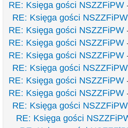
RE: Księga gości NSZZFiPW
RE: Księga gości NSZZFiPW
RE: Księga gości NSZZFiPW
RE: Księga gości NSZZFiPW
RE: Księga gości NSZZFiPW
RE: Księga gości NSZZFiPW
RE: Księga gości NSZZFiPW
RE: Księga gości NSZZFiPW
RE: Księga gości NSZZFiPW
RE: Księga gości NSZZFiP