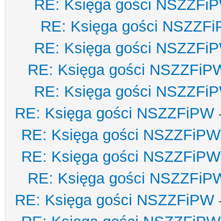
RE: Księga gości NSZZFi
RE: Księga gości NSZZF
RE: Księga gości NSZZFi
RE: Księga gości NSZZFiP
RE: Księga gości NSZZFi
RE: Księga gości NSZZFiPW
RE: Księga gości NSZZFiPW
RE: Księga gości NSZZFiPW
RE: Księga gości NSZZFiP
RE: Księga gości NSZZFiPW