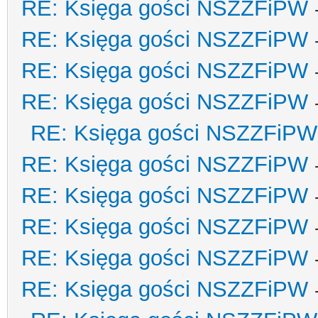
RE: Księga gości NSZZFiPW
RE: Księga gości NSZZFiPW
RE: Księga gości NSZZFiPW
RE: Księga gości NSZZFiPW
RE: Księga gości NSZZFiPW
RE: Księga gości NSZZFiPW
RE: Księga gości NSZZFiPW
RE: Księga gości NSZZFiPW
RE: Księga gości NSZZFiPW
RE: Księga gości NSZZFiPW