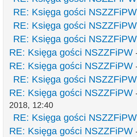
RE: Księga gości NSZZFiPW
RE: Księga gości NSZZFiPW
RE: Księga gości NSZZFiPW
RE: Księga gości NSZZFiPW
RE: Księga gości NSZZFiPW
RE: Księga gości NSZZFiPW
RE: Księga gości NSZZFiPW
2018, 12:40
RE: Księga gości NSZZFiPW
RE: Księga gości NSZZFiPW