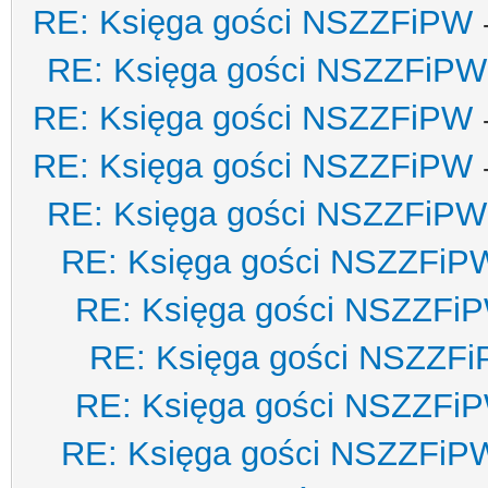
RE: Księga gości NSZZFiPW
RE: Księga gości NSZZFiPW
RE: Księga gości NSZZFiPW
RE: Księga gości NSZZFiPW
RE: Księga gości NSZZFiPW
RE: Księga gości NSZZFiP
RE: Księga gości NSZZFi
RE: Księga gości NSZZF
RE: Księga gości NSZZFi
RE: Księga gości NSZZFiP