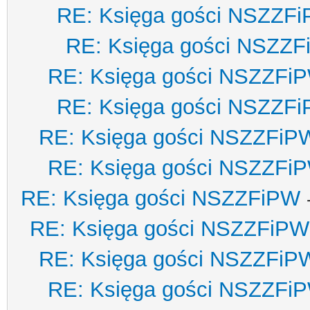
RE: Księga gości NSZZF
RE: Księga gości NSZZ
RE: Księga gości NSZZFi
RE: Księga gości NSZZF
RE: Księga gości NSZZFiP
RE: Księga gości NSZZFi
RE: Księga gości NSZZFiPW
RE: Księga gości NSZZFiPW
RE: Księga gości NSZZFiP
RE: Księga gości NSZZFi