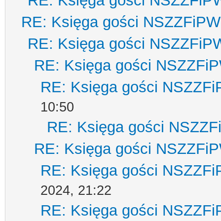
RE: Księga gości NSZZFiP
RE: Księga gości NSZZFiPW
RE: Księga gości NSZZFiP
RE: Księga gości NSZZFi
RE: Księga gości NSZZF
10:50
RE: Księga gości NSZZ
RE: Księga gości NSZZFi
RE: Księga gości NSZZF
2024, 21:22
RE: Księga gości NSZZF