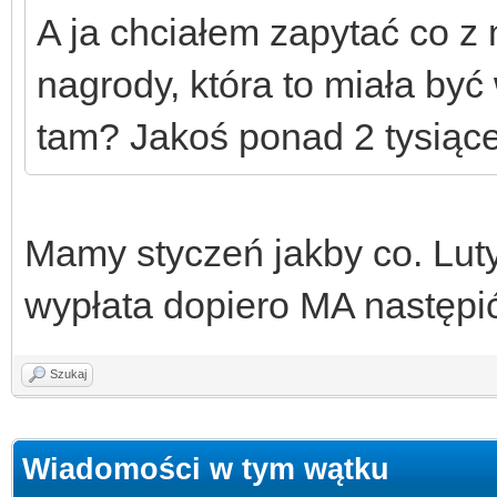
A ja chciałem zapytać co z 
nagrody, która to miała być 
tam? Jakoś ponad 2 tysiące
Mamy styczeń jakby co. Luty
wypłata dopiero MA następi
Szukaj
Wiadomości w tym wątku