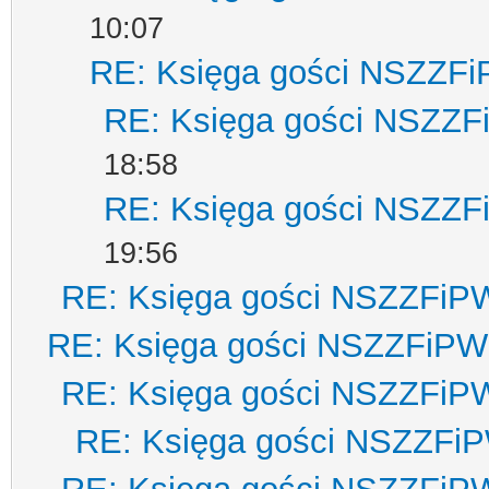
10:07
RE: Księga gości NSZZF
RE: Księga gości NSZZ
18:58
RE: Księga gości NSZZ
19:56
RE: Księga gości NSZZFiP
RE: Księga gości NSZZFiPW
RE: Księga gości NSZZFiP
RE: Księga gości NSZZFi