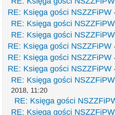
RE: Księga gości NSZZFiPW
RE: Księga gości NSZZFiPW
RE: Księga gości NSZZFiPW
RE: Księga gości NSZZFiPW
RE: Księga gości NSZZFiPW
RE: Księga gości NSZZFiPW
RE: Księga gości NSZZFiPW
RE: Księga gości NSZZFiPW
2018, 11:20
RE: Księga gości NSZZFiP
RE: Księga gości NSZZFiPW