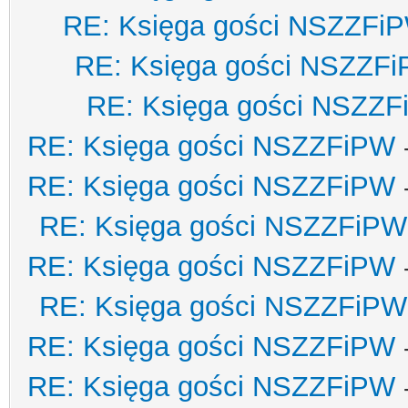
RE: Księga gości NSZZFi
RE: Księga gości NSZZF
RE: Księga gości NSZZ
RE: Księga gości NSZZFiPW
RE: Księga gości NSZZFiPW
RE: Księga gości NSZZFiPW
RE: Księga gości NSZZFiPW
RE: Księga gości NSZZFiPW
RE: Księga gości NSZZFiPW
RE: Księga gości NSZZFiPW