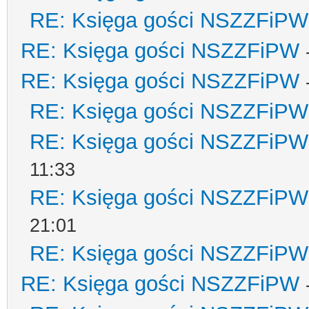
RE: Księga gości NSZZFiPW
RE: Księga gości NSZZFiPW
RE: Księga gości NSZZFiPW
RE: Księga gości NSZZFiPW
RE: Księga gości NSZZFiPW
11:33
RE: Księga gości NSZZFiPW
21:01
RE: Księga gości NSZZFiPW
RE: Księga gości NSZZFiPW