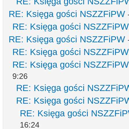
RE: Księga gości NSZZFiP
RE: Księga gości NSZZFiPW
RE: Księga gości NSZZFiPW
RE: Księga gości NSZZFiPW
RE: Księga gości NSZZFiPW
RE: Księga gości NSZZFiPW
9:26
RE: Księga gości NSZZFiP
RE: Księga gości NSZZFiP
RE: Księga gości NSZZFi
16:24