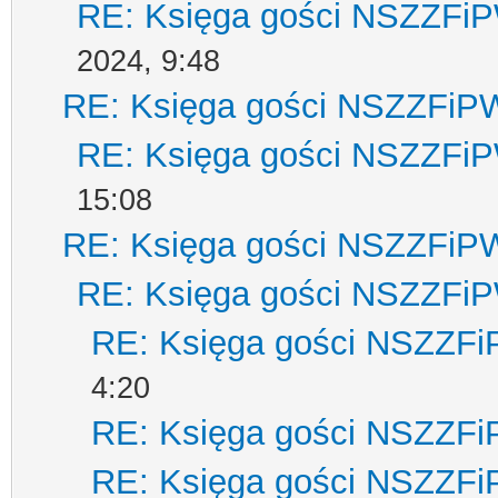
RE: Księga gości NSZZFi
2024, 9:48
RE: Księga gości NSZZFiP
RE: Księga gości NSZZFi
15:08
RE: Księga gości NSZZFiP
RE: Księga gości NSZZFi
RE: Księga gości NSZZF
4:20
RE: Księga gości NSZZF
RE: Księga gości NSZZF