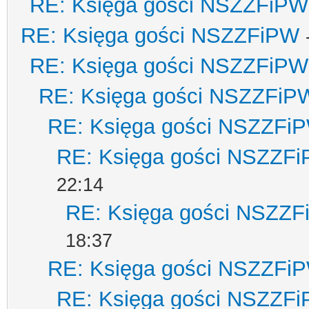
RE: Księga gości NSZZFiPW
RE: Księga gości NSZZFiPW
RE: Księga gości NSZZFiPW
RE: Księga gości NSZZFiP
RE: Księga gości NSZZFi
RE: Księga gości NSZZF
22:14
RE: Księga gości NSZZ
18:37
RE: Księga gości NSZZFi
RE: Księga gości NSZZF