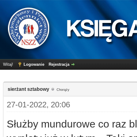
Witaj!
Logowanie
Rejestracja
sierżant sztabowy
Chorąży
27-01-2022, 20:06
Służby mundurowe co raz bl