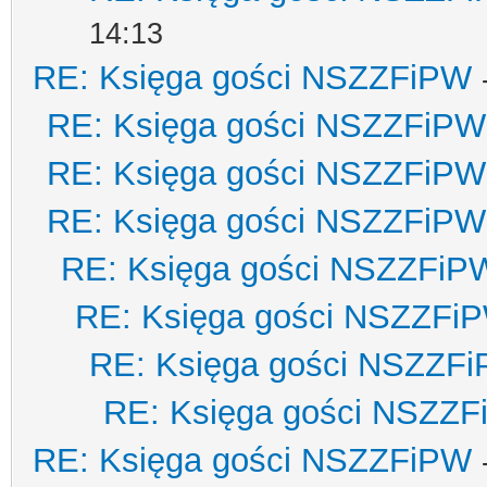
14:13
RE: Księga gości NSZZFiPW
RE: Księga gości NSZZFiPW
RE: Księga gości NSZZFiPW
RE: Księga gości NSZZFiPW
RE: Księga gości NSZZFiP
RE: Księga gości NSZZFi
RE: Księga gości NSZZF
RE: Księga gości NSZZ
RE: Księga gości NSZZFiPW