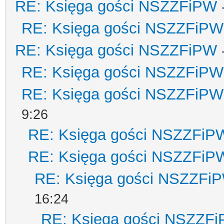
RE: Księga gości NSZZFiPW
RE: Księga gości NSZZFiPW
RE: Księga gości NSZZFiPW
RE: Księga gości NSZZFiPW
RE: Księga gości NSZZFiPW
9:26
RE: Księga gości NSZZFiP
RE: Księga gości NSZZFiP
RE: Księga gości NSZZFi
16:24
RE: Księga gości NSZZF