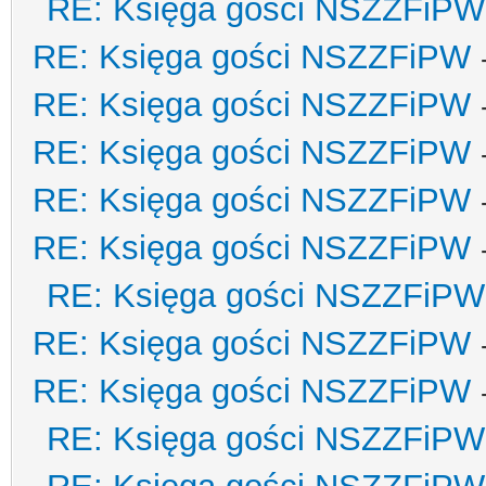
RE: Księga gości NSZZFiPW
RE: Księga gości NSZZFiPW
RE: Księga gości NSZZFiPW
RE: Księga gości NSZZFiPW
RE: Księga gości NSZZFiPW
RE: Księga gości NSZZFiPW
RE: Księga gości NSZZFiPW
RE: Księga gości NSZZFiPW
RE: Księga gości NSZZFiPW
RE: Księga gości NSZZFiPW