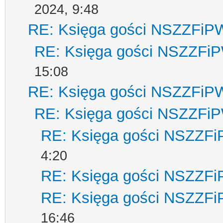
2024, 9:48
RE: Księga gości NSZZFiP
RE: Księga gości NSZZFi
15:08
RE: Księga gości NSZZFiP
RE: Księga gości NSZZFi
RE: Księga gości NSZZF
4:20
RE: Księga gości NSZZF
RE: Księga gości NSZZF
16:46