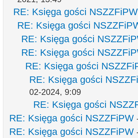
RE: Księga gości NSZZFiPW
RE: Księga gości NSZZFiP
RE: Księga gości NSZZFi
RE: Księga gości NSZZFi
RE: Księga gości NSZZF
RE: Księga gości NSZZ
02-2024, 9:09
RE: Księga gości NSZZ
RE: Księga gości NSZZFiPW
RE: Księga gości NSZZFiPW