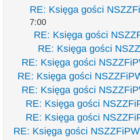
RE: Księga gości NSZZ
7:00
RE: Księga gości NSZZ
RE: Księga gości NSZ
RE: Księga gości NSZZFi
RE: Księga gości NSZZFiP
RE: Księga gości NSZZFi
RE: Księga gości NSZZF
RE: Księga gości NSZZF
RE: Księga gości NSZZFiPW