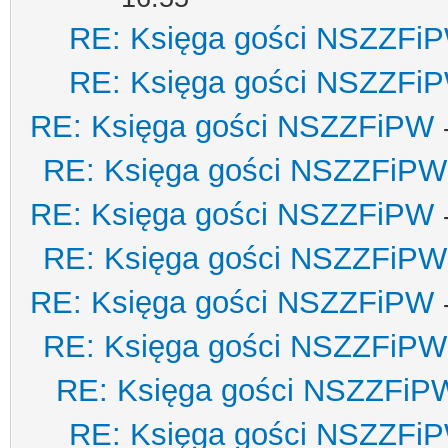
RE: Księga gości NSZZFi
RE: Księga gości NSZZFi
RE: Księga gości NSZZFiPW
RE: Księga gości NSZZFiPW
RE: Księga gości NSZZFiPW
RE: Księga gości NSZZFiPW
RE: Księga gości NSZZFiPW
RE: Księga gości NSZZFiPW
RE: Księga gości NSZZFiP
RE: Księga gości NSZZFi