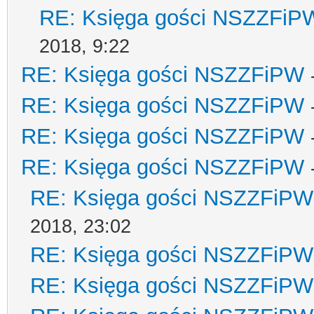
RE: Księga gości NSZZFiP
2018, 9:22
RE: Księga gości NSZZFiPW
RE: Księga gości NSZZFiPW
RE: Księga gości NSZZFiPW
RE: Księga gości NSZZFiPW
RE: Księga gości NSZZFiPW
2018, 23:02
RE: Księga gości NSZZFiPW
RE: Księga gości NSZZFiPW