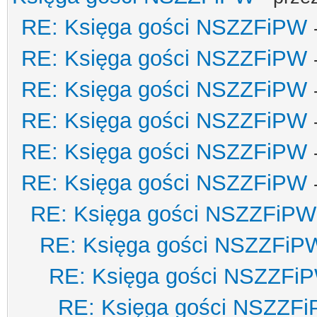
RE: Księga gości NSZZFiPW
RE: Księga gości NSZZFiPW
RE: Księga gości NSZZFiPW
RE: Księga gości NSZZFiPW
RE: Księga gości NSZZFiPW
RE: Księga gości NSZZFiPW
RE: Księga gości NSZZFiPW
RE: Księga gości NSZZFiP
RE: Księga gości NSZZFi
RE: Księga gości NSZZF