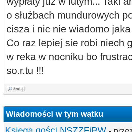
wypłaty już w lutym... Taki a
o służbach mundurowych po
cisza i nic nie wiadomo jak
Co raz lepiej sie robi niech
w reka w nocniku bo frustra
so.r.tu !!!
Szukaj
Wiadomości w tym wątku
Księga gości NSZZFiPW
- prze