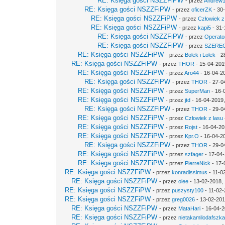
RE: Księga gości NSZZFiPW
- przez
Andrew
RE: Księga gości NSZZFiPW
- przez
oficerZK
- 30
RE: Księga gości NSZZFiPW
- przez
Człowiek z
RE: Księga gości NSZZFiPW
- przez
kapi5
- 31-
RE: Księga gości NSZZFiPW
- przez
Operato
RE: Księga gości NSZZFiPW
- przez
SZERE
RE: Księga gości NSZZFiPW
- przez
Bolek i Lolek
- 2
RE: Księga gości NSZZFiPW
- przez
THOR
- 15-04-201
RE: Księga gości NSZZFiPW
- przez
Aro44
- 16-04-2
RE: Księga gości NSZZFiPW
- przez
THOR
- 27-0
RE: Księga gości NSZZFiPW
- przez
SuperMan
- 16-
RE: Księga gości NSZZFiPW
- przez
jtd
- 16-04-2019,
RE: Księga gości NSZZFiPW
- przez
THOR
- 29-0
RE: Księga gości NSZZFiPW
- przez
Człowiek z lasu
RE: Księga gości NSZZFiPW
- przez
Rojst
- 16-04-20
RE: Księga gości NSZZFiPW
- przez
Kpr.O
- 16-04-2
RE: Księga gości NSZZFiPW
- przez
THOR
- 29-0
RE: Księga gości NSZZFiPW
- przez
szfager
- 17-04-
RE: Księga gości NSZZFiPW
- przez
PierreNick
- 17-
RE: Księga gości NSZZFiPW
- przez
konradissimus
- 11-0
RE: Księga gości NSZZFiPW
- przez
olee
- 13-02-2018,
RE: Księga gości NSZZFiPW
- przez
puszysty100
- 11-02-
RE: Księga gości NSZZFiPW
- przez
greg0026
- 13-02-201
RE: Księga gości NSZZFiPW
- przez
MataHari
- 16-04-2
RE: Księga gości NSZZFiPW
- przez
nietakamllodafszk