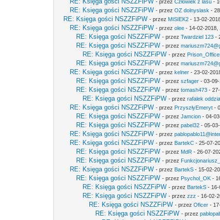
RE: Księga gości NSZZFiPW
- przez
Człowiek z lasu
- 1
RE: Księga gości NSZZFiPW
- przez
OZ dolnyslask
- 28
RE: Księga gości NSZZFiPW
- przez
MISIEK2
- 13-02-2018
RE: Księga gości NSZZFiPW
- przez
olee
- 14-02-2018, 
RE: Księga gości NSZZFiPW
- przez
Twardziel 123
- 
RE: Księga gości NSZZFiPW
- przez
mariuszm724@g
RE: Księga gości NSZZFiPW
- przez
Prison_Office
RE: Księga gości NSZZFiPW
- przez
mariuszm724@g
RE: Księga gości NSZZFiPW
- przez
kelner
- 23-02-201
RE: Księga gości NSZZFiPW
- przez
szfager
- 03-09-
RE: Księga gości NSZZFiPW
- przez
tomash473
- 27
RE: Księga gości NSZZFiPW
- przez
rafalek oddzi
RE: Księga gości NSZZFiPW
- przez
PrzyszłyEmeryt
- 
RE: Księga gości NSZZFiPW
- przez
Jamcion
- 04-03
RE: Księga gości NSZZFiPW
- przez
pabel32
- 05-03
RE: Księga gości NSZZFiPW
- przez
pablopablo11@inter
RE: Księga gości NSZZFiPW
- przez
BartekC
- 25-07-20
RE: Księga gości NSZZFiPW
- przez
MdR
- 26-07-20
RE: Księga gości NSZZFiPW
- przez
Funkcjonariusz
RE: Księga gości NSZZFiPW
- przez
BartekS
- 15-02-20
RE: Księga gości NSZZFiPW
- przez
Psychol_OK
- 1
RE: Księga gości NSZZFiPW
- przez
BartekS
- 16-
RE: Księga gości NSZZFiPW
- przez
zzz
- 16-02-2
RE: Księga gości NSZZFiPW
- przez
Oficer
- 17
RE: Księga gości NSZZFiPW
- przez
pablopab