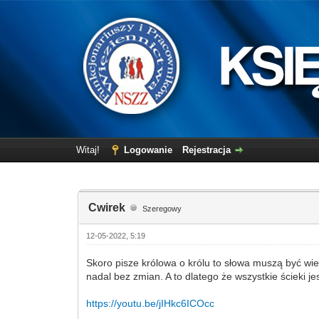
Witaj!
Logowanie
Rejestracja
Cwirek
Szeregowy
12-05-2022, 5:19
Skoro pisze królowa o królu to słowa muszą być wiel
nadal bez zmian. A to dlatego że wszystkie ścieki j
https://youtu.be/jIHkc6ICOcc