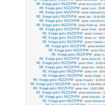
RE: Księga gości NSZZFiPW
- przez
puszysty100
- 1
RE: Księga gości NSZZFiPW
- przez
Jurek
- 23-05
RE: Księga gości NSZZFiPW
- przez
pablopablo11@
RE: Księga gości NSZZFiPW
- przez
olee
- 13-02-201
RE: Księga gości NSZZFiPW
- przez
sopier@onet.
RE: Księga gości NSZZFiPW
- przez
Robiło się
- 14-0
RE: Księga gości NSZZFiPW
- przez
Ziutek
- 15-04
RE: Księga gości NSZZFiPW
- przez
Człowiek z
RE: Księga gości NSZZFiPW
- przez
zzz
- 16-0
RE: Księga gości NSZZFiPW
- przez
Człowiek z
RE: Księga gości NSZZFiPW
- przez
Administ
RE: Księga gości NSZZFiPW
- przez
Ofice
RE: Księga gości NSZZFiPW
- przez
zz
RE: Księga gości NSZZFiPW
- przez
Klawisz@
- 1
RE: Księga gości NSZZFiPW
- przez
Oficer
- 14-02-2
RE: Księga gości NSZZFiPW
- przez
bolo
- 14-02-
RE: Księga gości NSZZFiPW
- przez
tomi
- 15-0
RE: Księga gości NSZZFiPW
- przez
szfager
- 1
RE: Księga gości NSZZFiPW
- przez
Krogulec
- 12-02-2
RE: Księga gości NSZZFiPW
- przez
Fred
- 11-02-2018, 1
RE: Księga gości NSZZFiPW
- przez
olee
- 13-02-2018,
RE: Księga gości NSZZFiPW
- przez
Administrator
- 1
RE: Księga gości NSZZFiPW
- przez
Neutralny
- 1
RE: Księga gości NSZZFiPW
- przez
Administrat