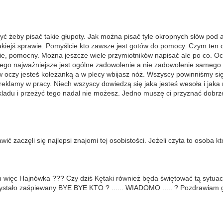
być żeby pisać takie głupoty. Jak można pisać tyle okropnych słów pod
jakiejś sprawie. Pomyślcie kto zawsze jest gotów do pomocy. Czym ten c
ie, pomocny. Można jeszcze wiele przymiotników napisać ale po co. Ocze
ego najważniejsze jest ogólne zadowolenie a nie zadowolenie samego sie
i w oczy jesteś koleżanką a w plecy wbijasz nóż. Wszyscy powinniśmy si
 reklamy w pracy. Niech wszyscy dowiedzą się jaka jesteś wesoła i jaka 
zakladu i przeżyć tego nadal nie możesz. Jedno muszę ci przyznać dobr
wić zaczęli się najlepsi znajomi tej osobistości. Jeżeli czyta to osoba 
tyn więc Hajnówka ??? Czy dziś Kętaki również będa świętować tą sytuac
rzystało zaśpiewany BYE BYE KTO ? ...... WIADOMO ..... ? Pozdrawiam 