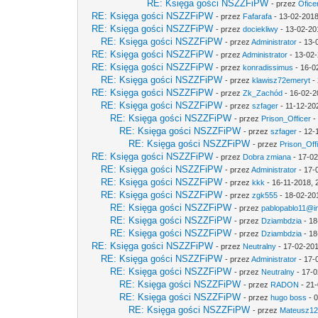
RE: Księga gości NSZZFiPW
- przez
Ofice
RE: Księga gości NSZZFiPW
- przez
Fafarafa
- 13-02-2018
RE: Księga gości NSZZFiPW
- przez
dociekliwy
- 13-02-20
RE: Księga gości NSZZFiPW
- przez
Administrator
- 13-
RE: Księga gości NSZZFiPW
- przez
Administrator
- 13-02-
RE: Księga gości NSZZFiPW
- przez
konradissimus
- 16-0
RE: Księga gości NSZZFiPW
- przez
klawisz72emeryt
- 
RE: Księga gości NSZZFiPW
- przez
Zk_Zachód
- 16-02-2
RE: Księga gości NSZZFiPW
- przez
szfager
- 11-12-20
RE: Księga gości NSZZFiPW
- przez
Prison_Officer
-
RE: Księga gości NSZZFiPW
- przez
szfager
- 12-
RE: Księga gości NSZZFiPW
- przez
Prison_Off
RE: Księga gości NSZZFiPW
- przez
Dobra zmiana
- 17-02
RE: Księga gości NSZZFiPW
- przez
Administrator
- 17-
RE: Księga gości NSZZFiPW
- przez
kkk
- 16-11-2018, 
RE: Księga gości NSZZFiPW
- przez
zgk555
- 18-02-20
RE: Księga gości NSZZFiPW
- przez
pablopablo11@int
RE: Księga gości NSZZFiPW
- przez
Dziambdzia
- 18
RE: Księga gości NSZZFiPW
- przez
Dziambdzia
- 18
RE: Księga gości NSZZFiPW
- przez
Neutralny
- 17-02-201
RE: Księga gości NSZZFiPW
- przez
Administrator
- 17-
RE: Księga gości NSZZFiPW
- przez
Neutralny
- 17-0
RE: Księga gości NSZZFiPW
- przez
RADON
- 21-
RE: Księga gości NSZZFiPW
- przez
hugo boss
- 0
RE: Księga gości NSZZFiPW
- przez
Mateusz1