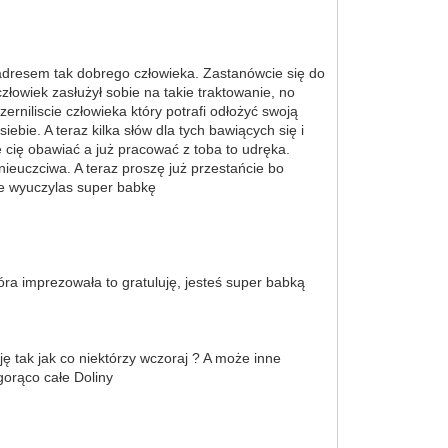
 adresem tak dobrego człowieka. Zastanówcie się do
złowiek zasłużył sobie na takie traktowanie, no
rniliscie człowieka który potrafi odłożyć swoją
bie. A teraz kilka słów dla tych bawiących się i
ę cię obawiać a już pracować z toba to udręka.
nieuczciwa. A teraz proszę już przestańcie bo
ze wyuczylas super babkę
która imprezowała to gratuluję, jesteś super babką
ję tak jak co niektórzy wczoraj ? A może inne
gorąco całe Doliny