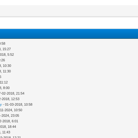
0:58
, 15:27
018, 5:52
0:26
8, 10:30
, 11:30
6
11:12
8, 8:00
7-02-2018, 21:54
2-2018, 12:53
ny
- 01-03-2018, 10:58
-11-2024, 10:50
1-2024, 23:05
2-2018, 6:01
2018, 18:44
, 11:43
02-2018, 12:21