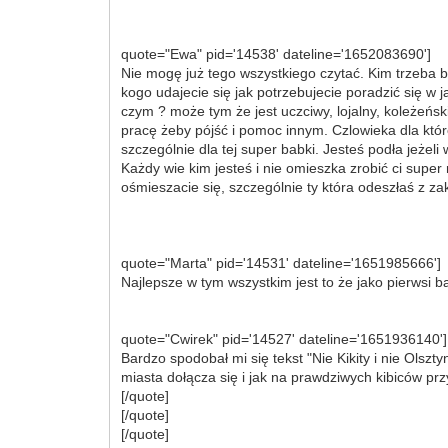
quote="Ewa" pid='14538' dateline='1652083690']
Nie mogę już tego wszystkiego czytać. Kim trzeba 
kogo udajecie się jak potrzebujecie poradzić się w 
czym ? może tym że jest uczciwy, lojalny, koleżeńsk
pracę żeby pójść i pomoc innym. Czlowieka dla któr
szczególnie dla tej super babki. Jesteś podła jeżel
Każdy wie kim jesteś i nie omieszka zrobić ci super
ośmieszacie się, szczególnie ty która odeszłaś z 
quote="Marta" pid='14531' dateline='1651985666']
Najlepsze w tym wszystkim jest to że jako pierwsi ba
quote="Cwirek" pid='14527' dateline='1651936140']
Bardzo spodobał mi się tekst "Nie Kikity i nie Olsz
miasta dołącza się i jak na prawdziwych kibiców p
[/quote]
[/quote]
[/quote]