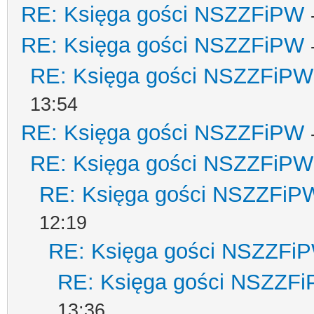
RE: Księga gości NSZZFiPW
RE: Księga gości NSZZFiPW
RE: Księga gości NSZZFiPW
13:54
RE: Księga gości NSZZFiPW
RE: Księga gości NSZZFiPW
RE: Księga gości NSZZFiP
12:19
RE: Księga gości NSZZFi
RE: Księga gości NSZZF
13:36