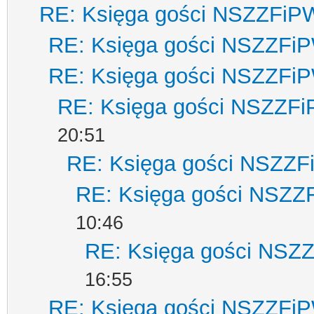
RE: Księga gości NSZZFiP
RE: Księga gości NSZZFi
RE: Księga gości NSZZFi
RE: Księga gości NSZZF
20:51
RE: Księga gości NSZZ
RE: Księga gości NSZZ
10:46
RE: Księga gości NSZ
16:55
RE: Księga gości NSZZFi