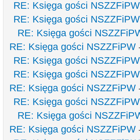
RE: Księga gości NSZZFiPW
RE: Księga gości NSZZFiPW
RE: Księga gości NSZZFiP
RE: Księga gości NSZZFiPW
RE: Księga gości NSZZFiPW
RE: Księga gości NSZZFiPW
RE: Księga gości NSZZFiPW
RE: Księga gości NSZZFiPW
RE: Księga gości NSZZFiP
RE: Księga gości NSZZFiPW