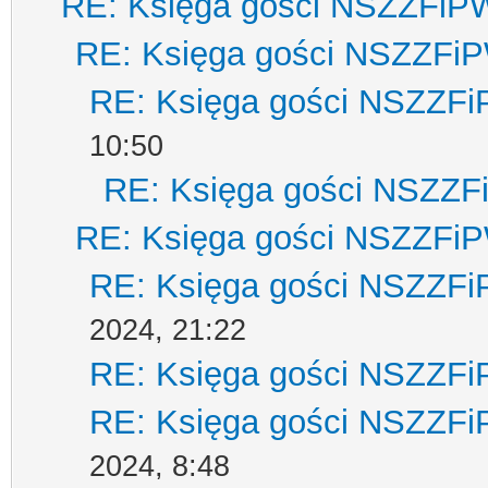
RE: Księga gości NSZZFiP
RE: Księga gości NSZZFi
RE: Księga gości NSZZF
10:50
RE: Księga gości NSZZ
RE: Księga gości NSZZFi
RE: Księga gości NSZZF
2024, 21:22
RE: Księga gości NSZZF
RE: Księga gości NSZZF
2024, 8:48