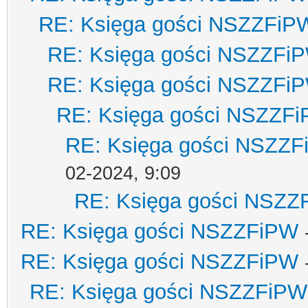
RE: Księga gości NSZZFiP
RE: Księga gości NSZZFi
RE: Księga gości NSZZFi
RE: Księga gości NSZZF
RE: Księga gości NSZZ
02-2024, 9:09
RE: Księga gości NSZZ
RE: Księga gości NSZZFiPW
RE: Księga gości NSZZFiPW
RE: Księga gości NSZZFiPW