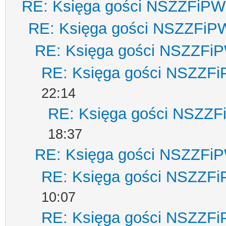
RE: Księga gości NSZZFiPW
RE: Księga gości NSZZFiP
RE: Księga gości NSZZFi
RE: Księga gości NSZZF
22:14
RE: Księga gości NSZZ
18:37
RE: Księga gości NSZZFi
RE: Księga gości NSZZF
10:07
RE: Księga gości NSZZF