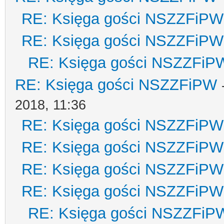
RE: Księga gości NSZZFiPW
RE: Księga gości NSZZFiPW
RE: Księga gości NSZZFiP
RE: Księga gości NSZZFiPW
2018, 11:36
RE: Księga gości NSZZFiPW
RE: Księga gości NSZZFiPW
RE: Księga gości NSZZFiPW
RE: Księga gości NSZZFiPW
RE: Księga gości NSZZFiP