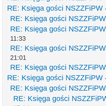
RE: Księga gości NSZZFiPW
RE: Księga gości NSZZFiPW
RE: Księga gości NSZZFiPW
11:33
RE: Księga gości NSZZFiPW
21:01
RE: Księga gości NSZZFiPW
RE: Księga gości NSZZFiPW
RE: Księga gości NSZZFiPW
RE: Księga gości NSZZFiP