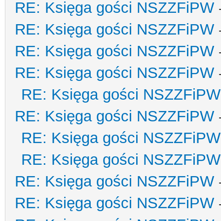
RE: Księga gości NSZZFiPW
RE: Księga gości NSZZFiPW
RE: Księga gości NSZZFiPW
RE: Księga gości NSZZFiPW
RE: Księga gości NSZZFiPW
RE: Księga gości NSZZFiPW
RE: Księga gości NSZZFiPW
RE: Księga gości NSZZFiPW
RE: Księga gości NSZZFiPW
RE: Księga gości NSZZFiPW