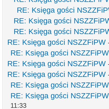
RE: Księga gości NSZZFi
RE: Księga gości NSZZFiP
RE: Księga gości NSZZFiP
RE: Księga gości NSZZFiPW
RE: Księga gości NSZZFiPW
RE: Księga gości NSZZFiPW
RE: Księga gości NSZZFiPW
RE: Księga gości NSZZFiPW
RE: Księga gości NSZZFiPW
11:33