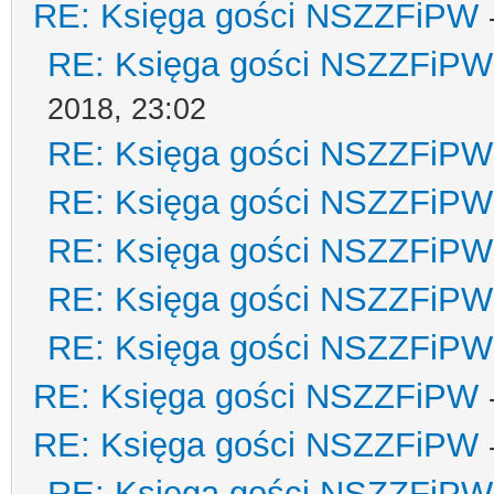
RE: Księga gości NSZZFiPW
RE: Księga gości NSZZFiPW
2018, 23:02
RE: Księga gości NSZZFiPW
RE: Księga gości NSZZFiPW
RE: Księga gości NSZZFiPW
RE: Księga gości NSZZFiPW
RE: Księga gości NSZZFiPW
RE: Księga gości NSZZFiPW
RE: Księga gości NSZZFiPW
RE: Księga gości NSZZFiPW