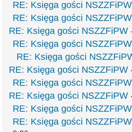
RE: Księga gości NSZZFiPW
RE: Księga gości NSZZFiPW
RE: Księga gości NSZZFiPW
RE: Księga gości NSZZFiPW
RE: Księga gości NSZZFiP
RE: Księga gości NSZZFiPW
RE: Księga gości NSZZFiPW
RE: Księga gości NSZZFiPW
RE: Księga gości NSZZFiPW
RE: Księga gości NSZZFiPW