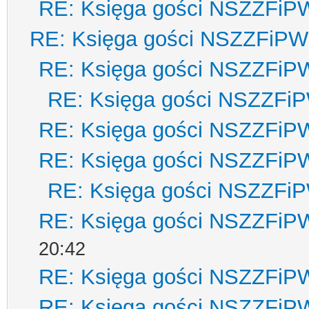
RE: Księga gości NSZZFiP
RE: Księga gości NSZZFiPW
RE: Księga gości NSZZFiP
RE: Księga gości NSZZFi
RE: Księga gości NSZZFiP
RE: Księga gości NSZZFiP
RE: Księga gości NSZZFi
RE: Księga gości NSZZFiP
20:42
RE: Księga gości NSZZFiP
RE: Księga gości NSZZFiP