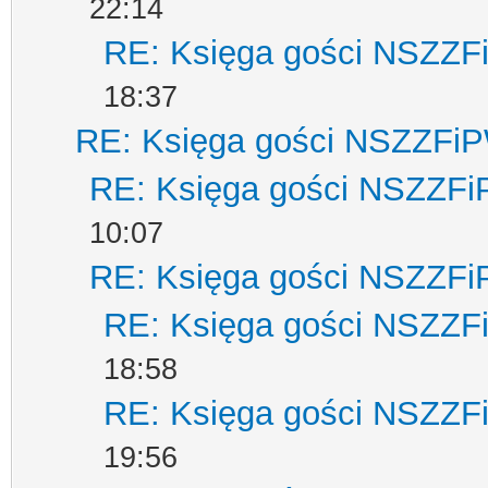
22:14
RE: Księga gości NSZZ
18:37
RE: Księga gości NSZZFi
RE: Księga gości NSZZF
10:07
RE: Księga gości NSZZF
RE: Księga gości NSZZ
18:58
RE: Księga gości NSZZ
19:56