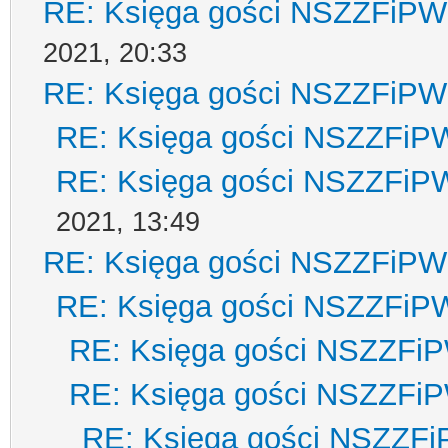
RE: Księga gości NSZZFiPW
2021, 20:33
RE: Księga gości NSZZFiPW
RE: Księga gości NSZZFiP
RE: Księga gości NSZZFiP
2021, 13:49
RE: Księga gości NSZZFiPW
RE: Księga gości NSZZFiP
RE: Księga gości NSZZFi
RE: Księga gości NSZZFi
RE: Księga gości NSZZF