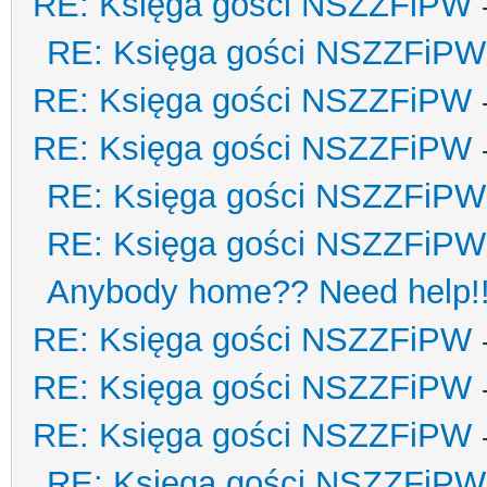
RE: Księga gości NSZZFiPW
RE: Księga gości NSZZFiPW
RE: Księga gości NSZZFiPW
RE: Księga gości NSZZFiPW
RE: Księga gości NSZZFiPW
RE: Księga gości NSZZFiPW
Anybody home?? Need help!
RE: Księga gości NSZZFiPW
RE: Księga gości NSZZFiPW
RE: Księga gości NSZZFiPW
RE: Księga gości NSZZFiPW