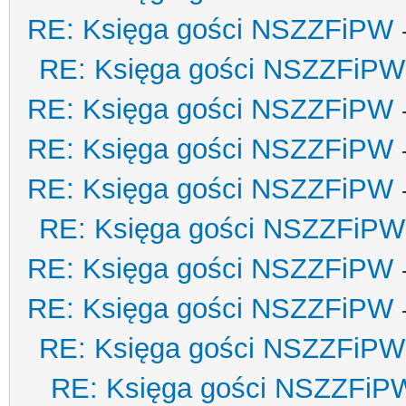
RE: Księga gości NSZZFiPW
RE: Księga gości NSZZFiPW
RE: Księga gości NSZZFiPW
RE: Księga gości NSZZFiPW
RE: Księga gości NSZZFiPW
RE: Księga gości NSZZFiPW
RE: Księga gości NSZZFiPW
RE: Księga gości NSZZFiPW
RE: Księga gości NSZZFiPW
RE: Księga gości NSZZFiP