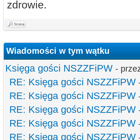
zdrowie.
Szukaj
Wiadomości w tym wątku
Księga gości NSZZFiPW
- prze
RE: Księga gości NSZZFiPW
RE: Księga gości NSZZFiPW
RE: Księga gości NSZZFiPW
RE: Księga gości NSZZFiPW
RE: Księga gości NSZZFiPW