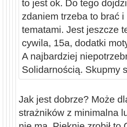
to jest ok. Do tego dojd
zdaniem trzeba to brać i
tematami. Jest jeszcze t
cywila, 15a, dodatki mot
A najbardziej niepotrzebn
Solidarnością. Skupmy si
Jak jest dobrze? Może dla
strażników z minimalna l
nie ma. Pięknie zrobił to