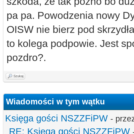
szkoda, że tak późno bo duż
pa pa. Powodzenia nowy Dyr
OISW nie bierz pod skrzydła
to kolega podpowie. Jest s
pozdro?.
Szukaj
Wiadomości w tym wątku
Księga gości NSZZFiPW
- prze
RE: Księga gości NSZZFiPW