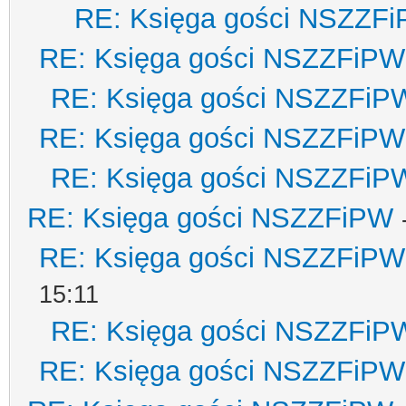
RE: Księga gości NSZZF
RE: Księga gości NSZZFiPW
RE: Księga gości NSZZFiP
RE: Księga gości NSZZFiPW
RE: Księga gości NSZZFiP
RE: Księga gości NSZZFiPW
RE: Księga gości NSZZFiPW
15:11
RE: Księga gości NSZZFiP
RE: Księga gości NSZZFiPW