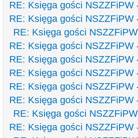
RE: Księga gości NSZZFiPW
RE: Księga gości NSZZFiPW
RE: Księga gości NSZZFiPW
RE: Księga gości NSZZFiPW
RE: Księga gości NSZZFiPW
RE: Księga gości NSZZFiPW
RE: Księga gości NSZZFiPW
RE: Księga gości NSZZFiPW
RE: Księga gości NSZZFiPW
RE: Księga gości NSZZFiPW