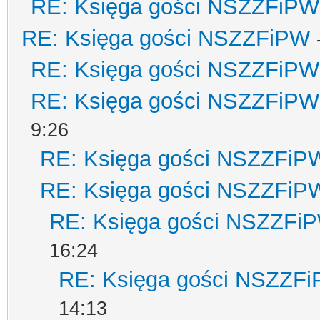
RE: Księga gości NSZZFiPW
RE: Księga gości NSZZFiPW
RE: Księga gości NSZZFiPW
RE: Księga gości NSZZFiPW
9:26
RE: Księga gości NSZZFiP
RE: Księga gości NSZZFiP
RE: Księga gości NSZZFi
16:24
RE: Księga gości NSZZF
14:13