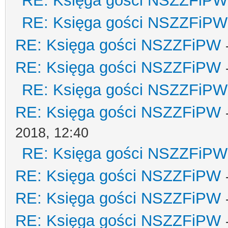
RE: Księga gości NSZZFiPW
RE: Księga gości NSZZFiPW
RE: Księga gości NSZZFiPW
RE: Księga gości NSZZFiPW
RE: Księga gości NSZZFiPW
RE: Księga gości NSZZFiPW
2018, 12:40
RE: Księga gości NSZZFiPW
RE: Księga gości NSZZFiPW
RE: Księga gości NSZZFiPW
RE: Księga gości NSZZFiPW