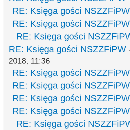
RE: Księga gości NSZZFiPW
RE: Księga gości NSZZFiPW
RE: Księga gości NSZZFiP
RE: Księga gości NSZZFiPW
2018, 11:36
RE: Księga gości NSZZFiPW
RE: Księga gości NSZZFiPW
RE: Księga gości NSZZFiPW
RE: Księga gości NSZZFiPW
RE: Księga gości NSZZFiP