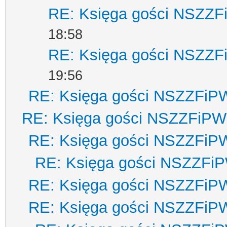
RE: Księga gości NSZZ
18:58
RE: Księga gości NSZZ
19:56
RE: Księga gości NSZZFiP
RE: Księga gości NSZZFiPW
RE: Księga gości NSZZFiP
RE: Księga gości NSZZFi
RE: Księga gości NSZZFiP
RE: Księga gości NSZZFiP