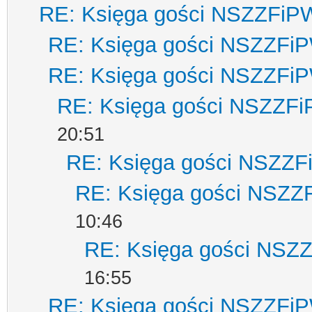
RE: Księga gości NSZZFiP
RE: Księga gości NSZZFi
RE: Księga gości NSZZFi
RE: Księga gości NSZZF
20:51
RE: Księga gości NSZZ
RE: Księga gości NSZZ
10:46
RE: Księga gości NSZ
16:55
RE: Księga gości NSZZFi