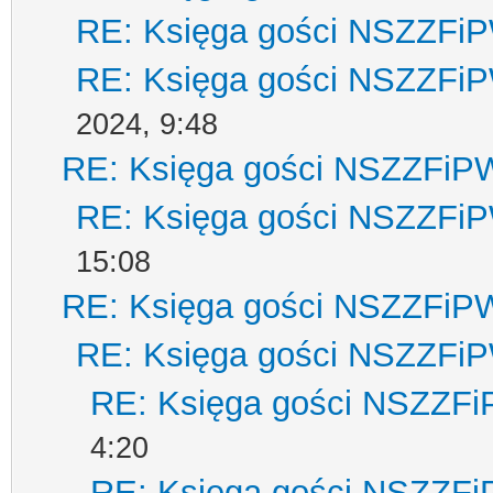
RE: Księga gości NSZZFi
RE: Księga gości NSZZFi
2024, 9:48
RE: Księga gości NSZZFiP
RE: Księga gości NSZZFi
15:08
RE: Księga gości NSZZFiP
RE: Księga gości NSZZFi
RE: Księga gości NSZZF
4:20
RE: Księga gości NSZZF