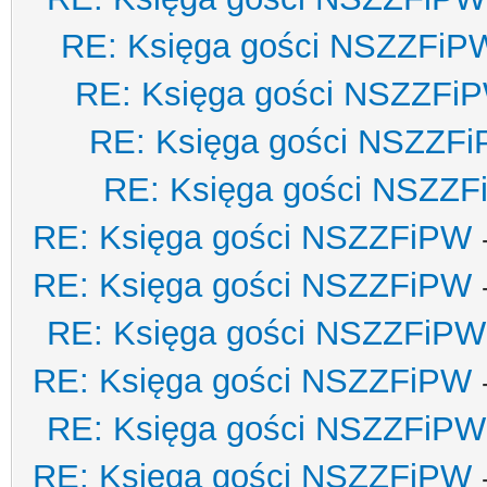
RE: Księga gości NSZZFiP
RE: Księga gości NSZZFi
RE: Księga gości NSZZF
RE: Księga gości NSZZ
RE: Księga gości NSZZFiPW
RE: Księga gości NSZZFiPW
RE: Księga gości NSZZFiPW
RE: Księga gości NSZZFiPW
RE: Księga gości NSZZFiPW
RE: Księga gości NSZZFiPW