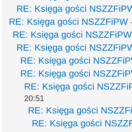
RE: Księga gości NSZZFiP
RE: Księga gości NSZZFiPW
RE: Księga gości NSZZFiPW
RE: Księga gości NSZZFiP
RE: Księga gości NSZZFi
RE: Księga gości NSZZFi
RE: Księga gości NSZZF
20:51
RE: Księga gości NSZZ
RE: Księga gości NSZZ