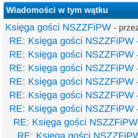
Wiadomości w tym wątku
Księga gości NSZZFiPW
- prze
RE: Księga gości NSZZFiPW
RE: Księga gości NSZZFiPW
RE: Księga gości NSZZFiPW
RE: Księga gości NSZZFiPW
RE: Księga gości NSZZFiPW
RE: Księga gości NSZZFiPW
RE: Księga gości NSZZFiPW
RE: Księga gości NSZZFiP