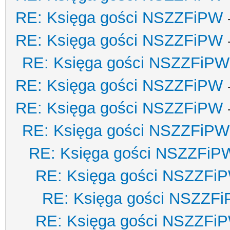
RE: Księga gości NSZZFiPW
RE: Księga gości NSZZFiPW
RE: Księga gości NSZZFiPW
RE: Księga gości NSZZFiPW
RE: Księga gości NSZZFiPW
RE: Księga gości NSZZFiPW
RE: Księga gości NSZZFiP
RE: Księga gości NSZZFi
RE: Księga gości NSZZF
RE: Księga gości NSZZFi