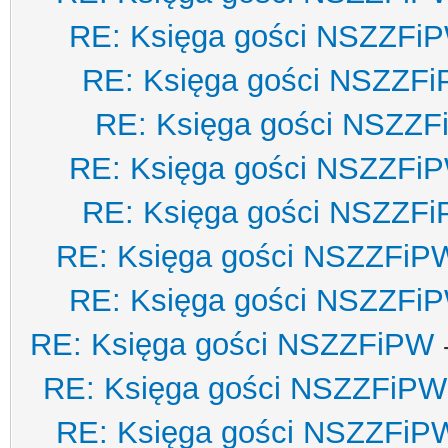
RE: Księga gości NSZZFi
RE: Księga gości NSZZF
RE: Księga gości NSZZ
RE: Księga gości NSZZFi
RE: Księga gości NSZZF
RE: Księga gości NSZZFiP
RE: Księga gości NSZZFi
RE: Księga gości NSZZFiPW
RE: Księga gości NSZZFiPW
RE: Księga gości NSZZFiP