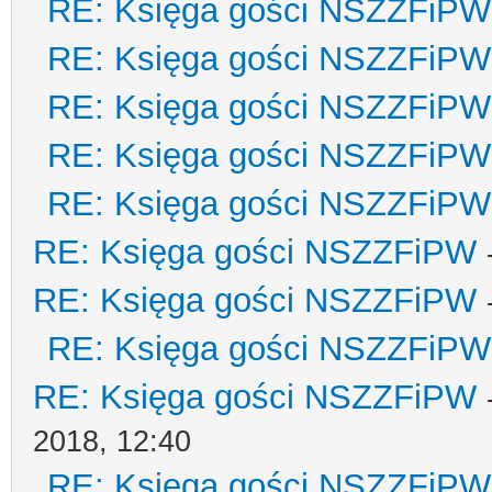
RE: Księga gości NSZZFiPW
RE: Księga gości NSZZFiPW
RE: Księga gości NSZZFiPW
RE: Księga gości NSZZFiPW
RE: Księga gości NSZZFiPW
RE: Księga gości NSZZFiPW
RE: Księga gości NSZZFiPW
RE: Księga gości NSZZFiPW
RE: Księga gości NSZZFiPW
2018, 12:40
RE: Księga gości NSZZFiPW