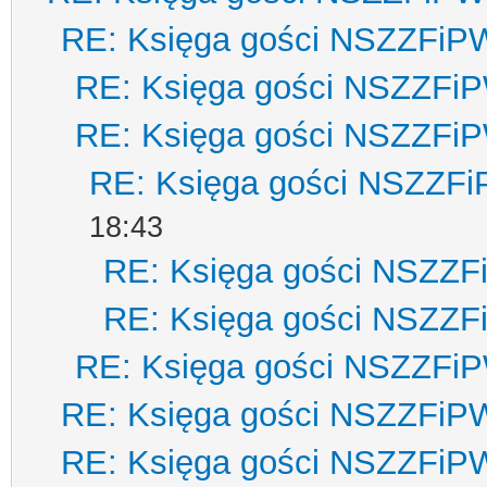
RE: Księga gości NSZZFiP
RE: Księga gości NSZZFi
RE: Księga gości NSZZFi
RE: Księga gości NSZZF
18:43
RE: Księga gości NSZZ
RE: Księga gości NSZZ
RE: Księga gości NSZZFi
RE: Księga gości NSZZFiP
RE: Księga gości NSZZFiP