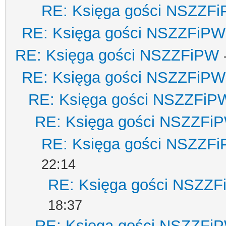
RE: Księga gości NSZZF
RE: Księga gości NSZZFiPW
RE: Księga gości NSZZFiPW
RE: Księga gości NSZZFiPW
RE: Księga gości NSZZFiP
RE: Księga gości NSZZFi
RE: Księga gości NSZZF
22:14
RE: Księga gości NSZZ
18:37
RE: Księga gości NSZZFi