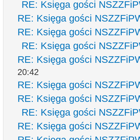
RE: Księga gości NSZZFi
RE: Księga gości NSZZFiP
RE: Księga gości NSZZFiP
RE: Księga gości NSZZFi
RE: Księga gości NSZZFiP
20:42
RE: Księga gości NSZZFiP
RE: Księga gości NSZZFiP
RE: Księga gości NSZZFi
RE: Księga gości NSZZFiP
RE: Księga gości NSZZFiP