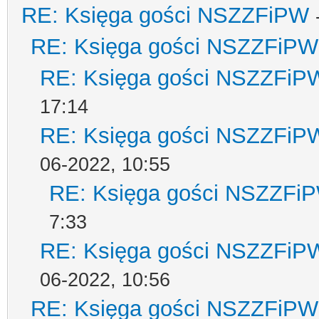
RE: Księga gości NSZZFiPW
RE: Księga gości NSZZFiPW
RE: Księga gości NSZZFiP
17:14
RE: Księga gości NSZZFiP
06-2022, 10:55
RE: Księga gości NSZZFi
7:33
RE: Księga gości NSZZFiP
06-2022, 10:56
RE: Księga gości NSZZFiPW