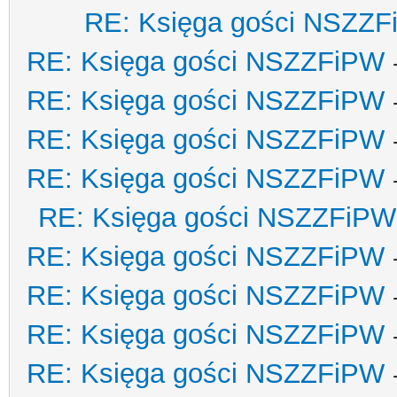
RE: Księga gości NSZZ
RE: Księga gości NSZZFiPW
RE: Księga gości NSZZFiPW
RE: Księga gości NSZZFiPW
RE: Księga gości NSZZFiPW
RE: Księga gości NSZZFiPW
RE: Księga gości NSZZFiPW
RE: Księga gości NSZZFiPW
RE: Księga gości NSZZFiPW
RE: Księga gości NSZZFiPW