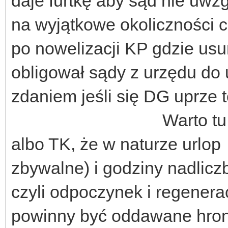
daje furtkę aby sąd nie uwz
na wyjątkowe okoliczności c
po nowelizacji KP gdzie usun
obligował sądy z urzędu do
zdaniem jeśli się DG uprze t
Warto tu wspomnie
albo TK, że w naturze urlop
zbywalne) i godziny nadlicz
czyli odpoczynek i regenera
powinny być oddawane hron