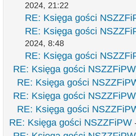
2024, 21:22
RE: Księga gości NSZZF
RE: Księga gości NSZZF
2024, 8:48
RE: Księga gości NSZZF
RE: Księga gości NSZZFiPW
RE: Księga gości NSZZFiP
RE: Księga gości NSZZFiPW
RE: Księga gości NSZZFiP
RE: Księga gości NSZZFiPW
RE: Księga gości NSZZFiPW