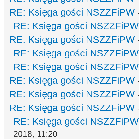
RE: Księga gości NSZZFiPW
RE: Księga gości NSZZFiPW
RE: Księga gości NSZZFiPW
RE: Księga gości NSZZFiPW
RE: Księga gości NSZZFiPW
RE: Księga gości NSZZFiPW
RE: Księga gości NSZZFiPW
RE: Księga gości NSZZFiPW
RE: Księga gości NSZZFiPW
2018, 11:20