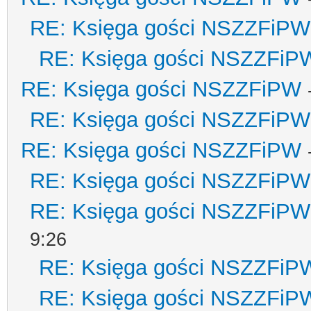
RE: Księga gości NSZZFiPW
RE: Księga gości NSZZFiP
RE: Księga gości NSZZFiPW
RE: Księga gości NSZZFiPW
RE: Księga gości NSZZFiPW
RE: Księga gości NSZZFiPW
RE: Księga gości NSZZFiPW
9:26
RE: Księga gości NSZZFiP
RE: Księga gości NSZZFiP