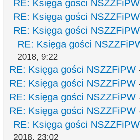
RE: Księga gości NSZZFiPW
RE: Księga gości NSZZFiPW
RE: Księga gości NSZZFiPW
RE: Księga gości NSZZFiP
2018, 9:22
RE: Księga gości NSZZFiPW
RE: Księga gości NSZZFiPW
RE: Księga gości NSZZFiPW
RE: Księga gości NSZZFiPW
RE: Księga gości NSZZFiPW
2018, 23:02