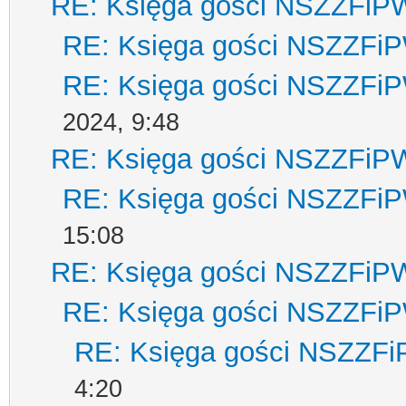
RE: Księga gości NSZZFiP
RE: Księga gości NSZZFi
RE: Księga gości NSZZFi
2024, 9:48
RE: Księga gości NSZZFiP
RE: Księga gości NSZZFi
15:08
RE: Księga gości NSZZFiP
RE: Księga gości NSZZFi
RE: Księga gości NSZZF
4:20