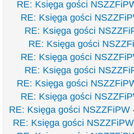
RE: Księga gości NSZZFiP
RE: Księga gości NSZZFi
RE: Księga gości NSZZF
RE: Księga gości NSZZ
RE: Księga gości NSZZFi
RE: Księga gości NSZZF
RE: Księga gości NSZZFiP
RE: Księga gości NSZZFi
RE: Księga gości NSZZFiPW
RE: Księga gości NSZZFiPW