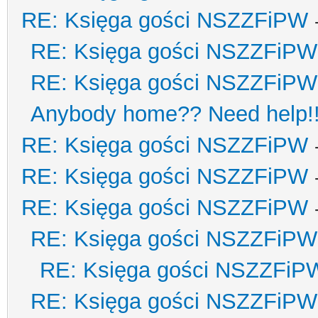
RE: Księga gości NSZZFiPW
RE: Księga gości NSZZFiPW
RE: Księga gości NSZZFiPW
Anybody home?? Need help!
RE: Księga gości NSZZFiPW
RE: Księga gości NSZZFiPW
RE: Księga gości NSZZFiPW
RE: Księga gości NSZZFiPW
RE: Księga gości NSZZFiP
RE: Księga gości NSZZFiPW