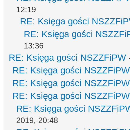
12:19
RE: Księga gości NSZZFi
RE: Księga gości NSZZF
13:36
RE: Księga gości NSZZFiPW
RE: Księga gości NSZZFiPW
RE: Księga gości NSZZFiPW
RE: Księga gości NSZZFiPW
RE: Księga gości NSZZFiP
2019, 20:48