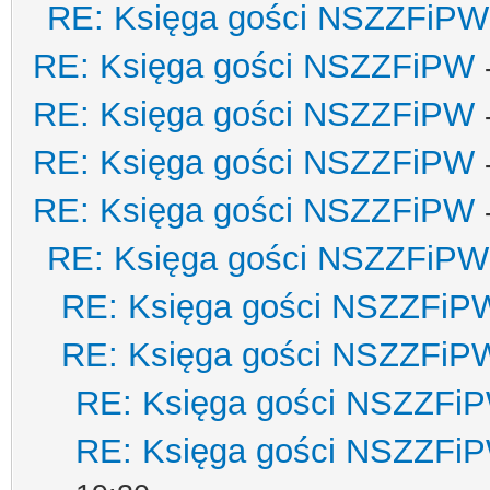
RE: Księga gości NSZZFiPW
RE: Księga gości NSZZFiPW
RE: Księga gości NSZZFiPW
RE: Księga gości NSZZFiPW
RE: Księga gości NSZZFiPW
RE: Księga gości NSZZFiPW
RE: Księga gości NSZZFiP
RE: Księga gości NSZZFiP
RE: Księga gości NSZZFi
RE: Księga gości NSZZFi