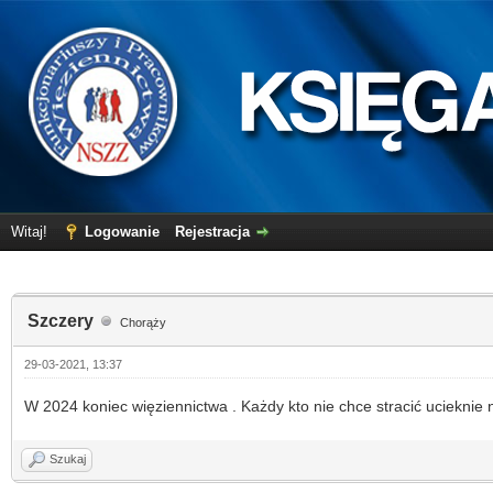
Witaj!
Logowanie
Rejestracja
Szczery
Chorąży
29-03-2021, 13:37
W 2024 koniec więziennictwa . Każdy kto nie chce stracić ucieknie 
Szukaj