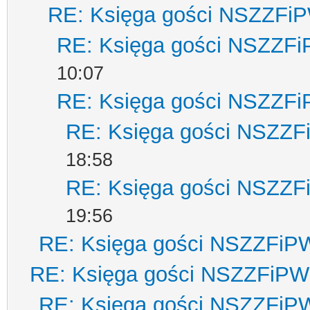
RE: Księga gości NSZZFi
RE: Księga gości NSZZF
10:07
RE: Księga gości NSZZF
RE: Księga gości NSZZ
18:58
RE: Księga gości NSZZ
19:56
RE: Księga gości NSZZFiP
RE: Księga gości NSZZFiPW
RE: Księga gości NSZZFiP