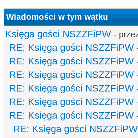
Wiadomości w tym wątku
Księga gości NSZZFiPW
- prze
RE: Księga gości NSZZFiPW
RE: Księga gości NSZZFiPW
RE: Księga gości NSZZFiPW
RE: Księga gości NSZZFiPW
RE: Księga gości NSZZFiPW
RE: Księga gości NSZZFiPW
RE: Księga gości NSZZFiPW