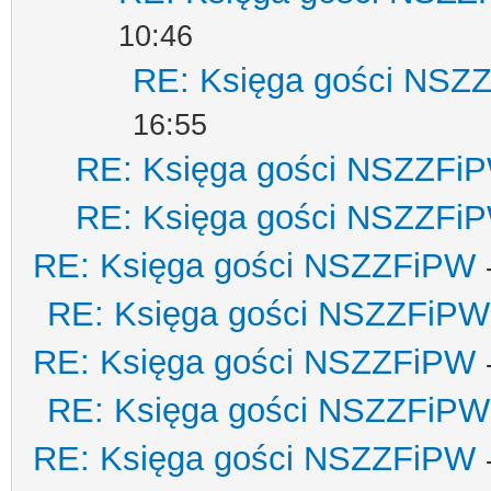
10:46
RE: Księga gości NSZ
16:55
RE: Księga gości NSZZFi
RE: Księga gości NSZZFi
RE: Księga gości NSZZFiPW
RE: Księga gości NSZZFiPW
RE: Księga gości NSZZFiPW
RE: Księga gości NSZZFiPW
RE: Księga gości NSZZFiPW