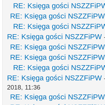
RE: Księga gości NSZZFiP
RE: Księga gości NSZZFiPW
RE: Księga gości NSZZFiP
RE: Księga gości NSZZFiPW
RE: Księga gości NSZZFiPW
RE: Księga gości NSZZFiPW
RE: Księga gości NSZZFiP
RE: Księga gości NSZZFiPW
2018, 11:36
RE: Księga gości NSZZFiPW