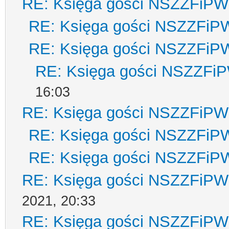
RE: Księga gości NSZZFiPW
RE: Księga gości NSZZFiP
RE: Księga gości NSZZFiP
RE: Księga gości NSZZFi
16:03
RE: Księga gości NSZZFiPW
RE: Księga gości NSZZFiP
RE: Księga gości NSZZFiP
RE: Księga gości NSZZFiPW
2021, 20:33
RE: Księga gości NSZZFiPW