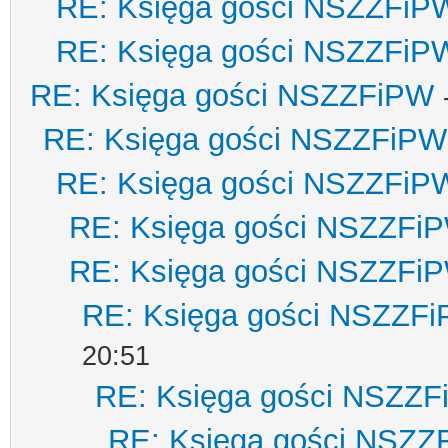
RE: Księga gości NSZZFiP
RE: Księga gości NSZZFiP
RE: Księga gości NSZZFiPW
RE: Księga gości NSZZFiPW
RE: Księga gości NSZZFiP
RE: Księga gości NSZZFi
RE: Księga gości NSZZFi
RE: Księga gości NSZZF
20:51
RE: Księga gości NSZZ
RE: Księga gości NSZZ