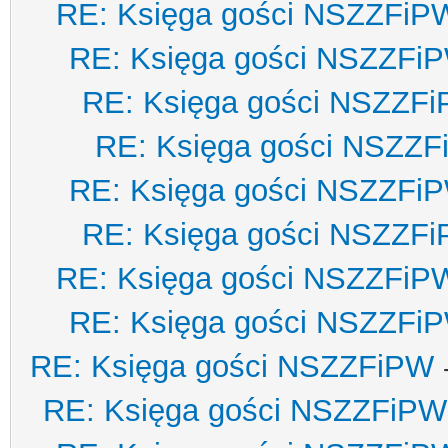
RE: Księga gości NSZZFiP
RE: Księga gości NSZZFi
RE: Księga gości NSZZF
RE: Księga gości NSZZ
RE: Księga gości NSZZFi
RE: Księga gości NSZZF
RE: Księga gości NSZZFiP
RE: Księga gości NSZZFi
RE: Księga gości NSZZFiPW
RE: Księga gości NSZZFiPW