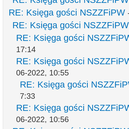
RE: Księga gości NSZZFiPW
RE: Księga gości NSZZFiPW
RE: Księga gości NSZZFiP
17:14
RE: Księga gości NSZZFiP
06-2022, 10:55
RE: Księga gości NSZZFi
7:33
RE: Księga gości NSZZFiP
06-2022, 10:56