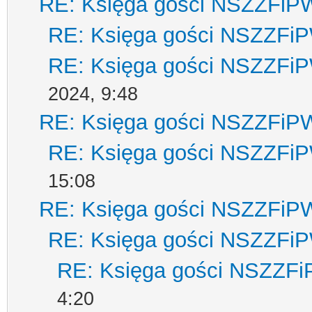
RE: Księga gości NSZZFiP
RE: Księga gości NSZZFi
RE: Księga gości NSZZFi
2024, 9:48
RE: Księga gości NSZZFiP
RE: Księga gości NSZZFi
15:08
RE: Księga gości NSZZFiP
RE: Księga gości NSZZFi
RE: Księga gości NSZZF
4:20