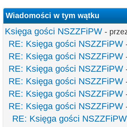
Wiadomości w tym wątku
Księga gości NSZZFiPW
- prze
RE: Księga gości NSZZFiPW
RE: Księga gości NSZZFiPW
RE: Księga gości NSZZFiPW
RE: Księga gości NSZZFiPW
RE: Księga gości NSZZFiPW
RE: Księga gości NSZZFiPW
RE: Księga gości NSZZFiPW