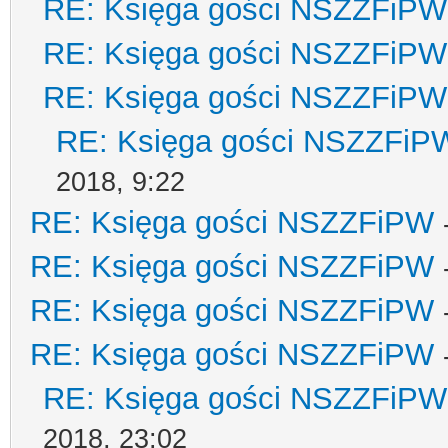
RE: Księga gości NSZZFiPW
RE: Księga gości NSZZFiPW
RE: Księga gości NSZZFiPW
RE: Księga gości NSZZFiP
2018, 9:22
RE: Księga gości NSZZFiPW
RE: Księga gości NSZZFiPW
RE: Księga gości NSZZFiPW
RE: Księga gości NSZZFiPW
RE: Księga gości NSZZFiPW
2018, 23:02