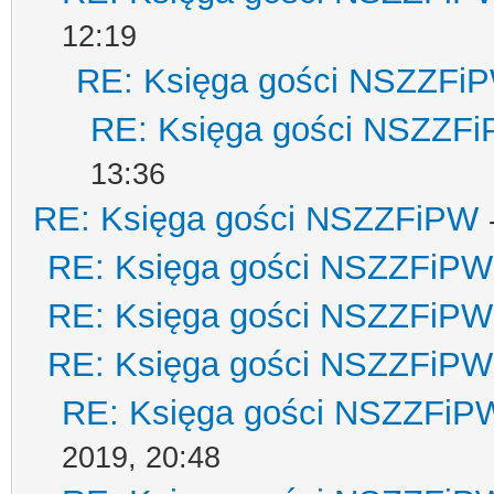
12:19
RE: Księga gości NSZZFi
RE: Księga gości NSZZF
13:36
RE: Księga gości NSZZFiPW
RE: Księga gości NSZZFiPW
RE: Księga gości NSZZFiPW
RE: Księga gości NSZZFiPW
RE: Księga gości NSZZFiP
2019, 20:48