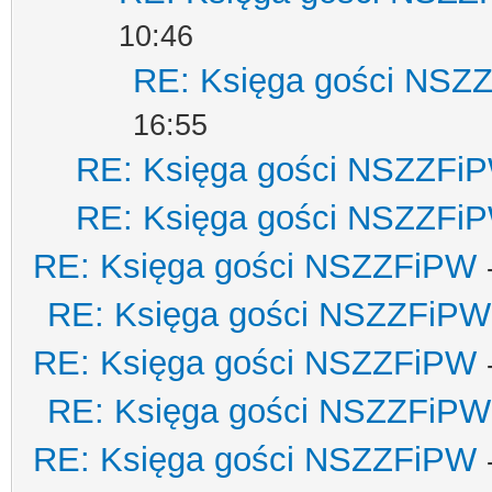
10:46
RE: Księga gości NSZ
16:55
RE: Księga gości NSZZFi
RE: Księga gości NSZZFi
RE: Księga gości NSZZFiPW
RE: Księga gości NSZZFiPW
RE: Księga gości NSZZFiPW
RE: Księga gości NSZZFiPW
RE: Księga gości NSZZFiPW