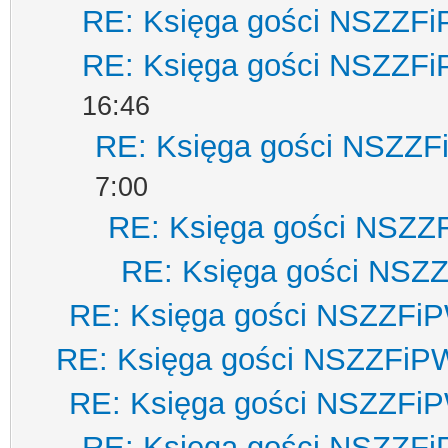
RE: Księga gości NSZZF
RE: Księga gości NSZZF
16:46
RE: Księga gości NSZZ
7:00
RE: Księga gości NSZZ
RE: Księga gości NSZ
RE: Księga gości NSZZFi
RE: Księga gości NSZZFiP
RE: Księga gości NSZZFi
RE: Księga gości NSZZF