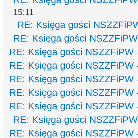
15:11
RE: Księga gości NSZZFiP
RE: Księga gości NSZZFiPW
RE: Księga gości NSZZFiPW
RE: Księga gości NSZZFiPW
RE: Księga gości NSZZFiPW
RE: Księga gości NSZZFiPW
RE: Księga gości NSZZFiPW
RE: Księga gości NSZZFiPW
RE: Księga gości NSZZFiPW