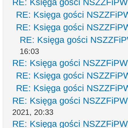
RE: Księga gości NSZZFiPW
RE: Księga gości NSZZFiP
RE: Księga gości NSZZFiP
RE: Księga gości NSZZFi
16:03
RE: Księga gości NSZZFiPW
RE: Księga gości NSZZFiP
RE: Księga gości NSZZFiP
RE: Księga gości NSZZFiPW
2021, 20:33
RE: Księga gości NSZZFiPW