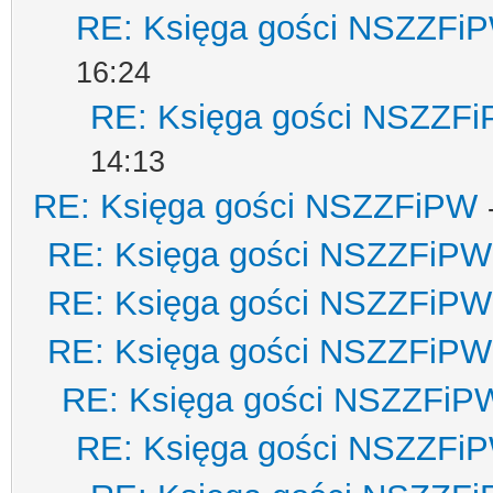
RE: Księga gości NSZZFi
16:24
RE: Księga gości NSZZF
14:13
RE: Księga gości NSZZFiPW
RE: Księga gości NSZZFiPW
RE: Księga gości NSZZFiPW
RE: Księga gości NSZZFiPW
RE: Księga gości NSZZFiP
RE: Księga gości NSZZFi