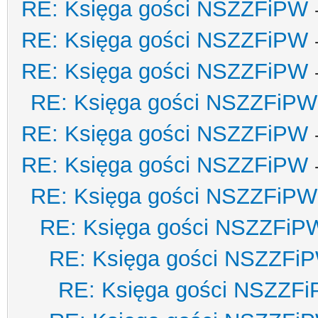
RE: Księga gości NSZZFiPW
RE: Księga gości NSZZFiPW
RE: Księga gości NSZZFiPW
RE: Księga gości NSZZFiPW
RE: Księga gości NSZZFiPW
RE: Księga gości NSZZFiPW
RE: Księga gości NSZZFiPW
RE: Księga gości NSZZFiP
RE: Księga gości NSZZFi
RE: Księga gości NSZZF