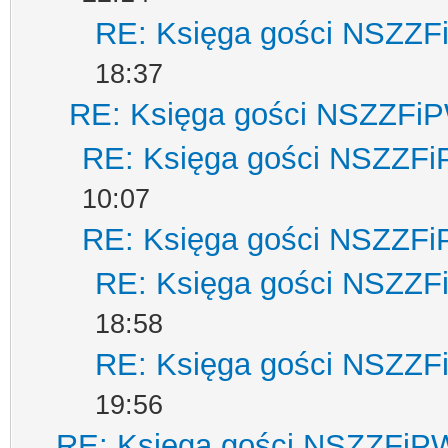
RE: Księga gości NSZZ
18:37
RE: Księga gości NSZZFi
RE: Księga gości NSZZF
10:07
RE: Księga gości NSZZF
RE: Księga gości NSZZ
18:58
RE: Księga gości NSZZ
19:56
RE: Księga gości NSZZFiP