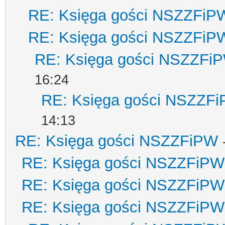
RE: Księga gości NSZZFiP
RE: Księga gości NSZZFiP
RE: Księga gości NSZZFi
16:24
RE: Księga gości NSZZF
14:13
RE: Księga gości NSZZFiPW
RE: Księga gości NSZZFiPW
RE: Księga gości NSZZFiPW
RE: Księga gości NSZZFiPW