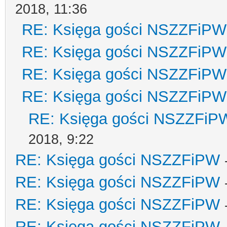
2018, 11:36
RE: Księga gości NSZZFiPW
RE: Księga gości NSZZFiPW
RE: Księga gości NSZZFiPW
RE: Księga gości NSZZFiPW
RE: Księga gości NSZZFiP
2018, 9:22
RE: Księga gości NSZZFiPW
RE: Księga gości NSZZFiPW
RE: Księga gości NSZZFiPW
RE: Księga gości NSZZFiPW