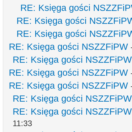
RE: Księga gości NSZZFi
RE: Księga gości NSZZFiP
RE: Księga gości NSZZFiP
RE: Księga gości NSZZFiPW
RE: Księga gości NSZZFiPW
RE: Księga gości NSZZFiPW
RE: Księga gości NSZZFiPW
RE: Księga gości NSZZFiPW
RE: Księga gości NSZZFiPW
11:33