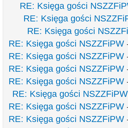
RE: Księga gości NSZZFi
RE: Księga gości NSZZF
RE: Księga gości NSZZ
RE: Księga gości NSZZFiPW
RE: Księga gości NSZZFiPW
RE: Księga gości NSZZFiPW
RE: Księga gości NSZZFiPW
RE: Księga gości NSZZFiPW
RE: Księga gości NSZZFiPW
RE: Księga gości NSZZFiPW