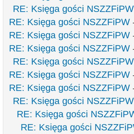
RE: Księga gości NSZZFiPW
RE: Księga gości NSZZFiPW
RE: Księga gości NSZZFiPW
RE: Księga gości NSZZFiPW
RE: Księga gości NSZZFiPW
RE: Księga gości NSZZFiPW
RE: Księga gości NSZZFiPW
RE: Księga gości NSZZFiPW
RE: Księga gości NSZZFiP
RE: Księga gości NSZZFi