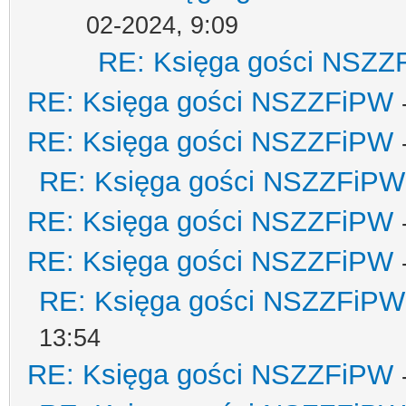
02-2024, 9:09
RE: Księga gości NSZZ
RE: Księga gości NSZZFiPW
RE: Księga gości NSZZFiPW
RE: Księga gości NSZZFiPW
RE: Księga gości NSZZFiPW
RE: Księga gości NSZZFiPW
RE: Księga gości NSZZFiPW
13:54
RE: Księga gości NSZZFiPW