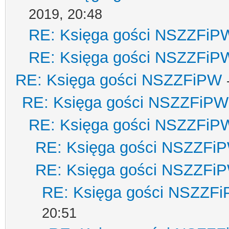
2019, 20:48
RE: Księga gości NSZZFiP
RE: Księga gości NSZZFiP
RE: Księga gości NSZZFiPW
RE: Księga gości NSZZFiPW
RE: Księga gości NSZZFiP
RE: Księga gości NSZZFi
RE: Księga gości NSZZFi
RE: Księga gości NSZZF
20:51