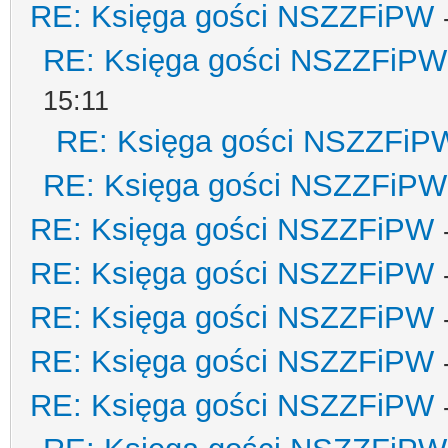
RE: Księga gości NSZZFiPW
RE: Księga gości NSZZFiPW
15:11
RE: Księga gości NSZZFiP
RE: Księga gości NSZZFiPW
RE: Księga gości NSZZFiPW
RE: Księga gości NSZZFiPW
RE: Księga gości NSZZFiPW
RE: Księga gości NSZZFiPW
RE: Księga gości NSZZFiPW