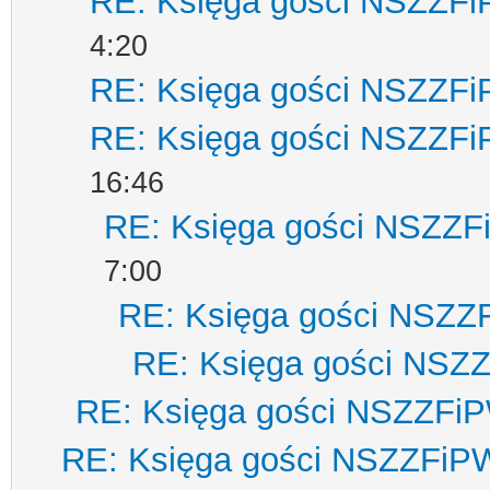
RE: Księga gości NSZZF
4:20
RE: Księga gości NSZZF
RE: Księga gości NSZZF
16:46
RE: Księga gości NSZZ
7:00
RE: Księga gości NSZZ
RE: Księga gości NSZ
RE: Księga gości NSZZFi
RE: Księga gości NSZZFiP