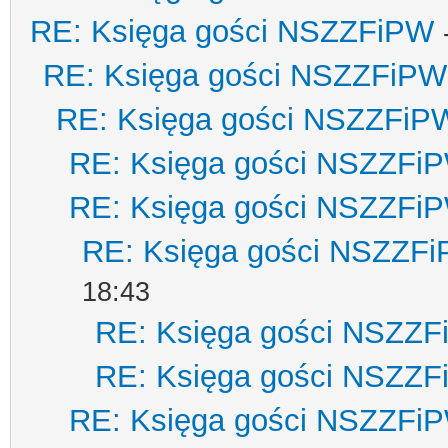
RE: Księga gości NSZZFiPW
RE: Księga gości NSZZFiPW
RE: Księga gości NSZZFiP
RE: Księga gości NSZZFi
RE: Księga gości NSZZFi
RE: Księga gości NSZZF
18:43
RE: Księga gości NSZZ
RE: Księga gości NSZZ
RE: Księga gości NSZZFi