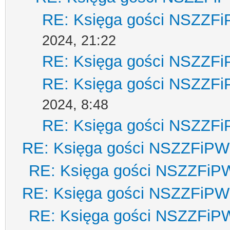
RE: Księga gości NSZZF
2024, 21:22
RE: Księga gości NSZZF
RE: Księga gości NSZZF
2024, 8:48
RE: Księga gości NSZZF
RE: Księga gości NSZZFiPW
RE: Księga gości NSZZFiP
RE: Księga gości NSZZFiPW
RE: Księga gości NSZZFiP