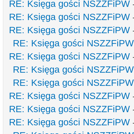
RE: Księga gości NSZZFiPW
RE: Księga gości NSZZFiPW
RE: Księga gości NSZZFiPW
RE: Księga gości NSZZFiPW
RE: Księga gości NSZZFiPW
RE: Księga gości NSZZFiPW
RE: Księga gości NSZZFiPW
RE: Księga gości NSZZFiPW
RE: Księga gości NSZZFiPW
RE: Księga gości NSZZFiPW