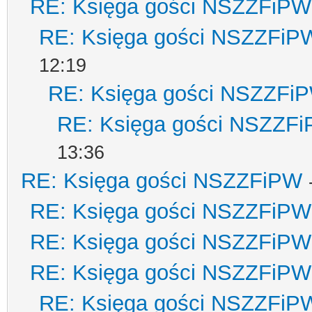
RE: Księga gości NSZZFiPW
RE: Księga gości NSZZFiP
12:19
RE: Księga gości NSZZFi
RE: Księga gości NSZZF
13:36
RE: Księga gości NSZZFiPW
RE: Księga gości NSZZFiPW
RE: Księga gości NSZZFiPW
RE: Księga gości NSZZFiPW
RE: Księga gości NSZZFiP