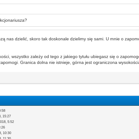
kcjonariusza?
zą nas dzielić, skoro tak doskonale dzielimy się sami. U mnie o zapom
ści, wszystko zależy od tego z jakiego tytułu ubiegasz się o zapomogę
 zapomogi. Granica dolna nie istnieje, górna jest ograniczona wysokości
0:58
, 15:27
018, 5:52
0:26
8, 10:30
, 11:30