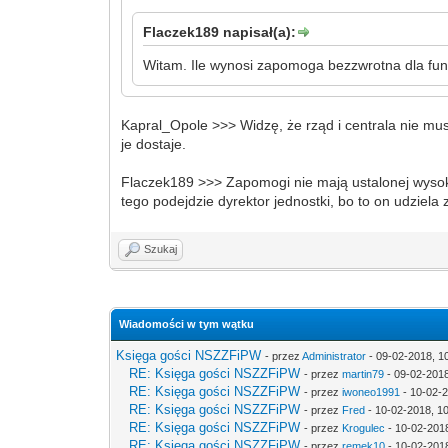
Flaczek189 napisał(a):
Witam. Ile wynosi zapomoga bezzwrotna dla fun
Kapral_Opole >>> Widzę, że rząd i centrala nie mus
je dostaje.
Flaczek189 >>> Zapomogi nie mają ustalonej wysoko
tego podejdzie dyrektor jednostki, bo to on udziela
Szukaj
Wiadomości w tym wątku
Księga gości NSZZFiPW
- przez
Administrator
- 09-02-2018, 1
RE: Księga gości NSZZFiPW
- przez
martin79
- 09-02-2018
RE: Księga gości NSZZFiPW
- przez
iwoneo1991
- 10-02-2
RE: Księga gości NSZZFiPW
- przez
Fred
- 10-02-2018, 1
RE: Księga gości NSZZFiPW
- przez
Krogulec
- 10-02-201
RE: Księga gości NSZZFiPW
- przez
remek10
- 10-02-2018