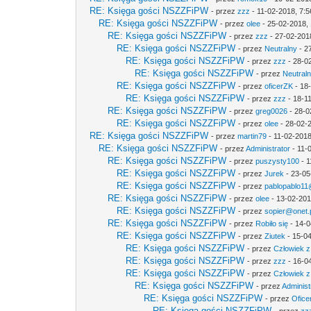
RE: Księga gości NSZZFiPW
- przez
zzz
- 11-02-2018, 7:5
RE: Księga gości NSZZFiPW
- przez
olee
- 25-02-2018, 
RE: Księga gości NSZZFiPW
- przez
zzz
- 27-02-201
RE: Księga gości NSZZFiPW
- przez
Neutralny
- 2
RE: Księga gości NSZZFiPW
- przez
zzz
- 28-0
RE: Księga gości NSZZFiPW
- przez
Neutral
RE: Księga gości NSZZFiPW
- przez
oficerZK
- 18
RE: Księga gości NSZZFiPW
- przez
zzz
- 18-1
RE: Księga gości NSZZFiPW
- przez
greg0026
- 28-0
RE: Księga gości NSZZFiPW
- przez
olee
- 28-02-
RE: Księga gości NSZZFiPW
- przez
martin79
- 11-02-2018
RE: Księga gości NSZZFiPW
- przez
Administrator
- 11-
RE: Księga gości NSZZFiPW
- przez
puszysty100
- 1
RE: Księga gości NSZZFiPW
- przez
Jurek
- 23-05
RE: Księga gości NSZZFiPW
- przez
pablopablo11@
RE: Księga gości NSZZFiPW
- przez
olee
- 13-02-201
RE: Księga gości NSZZFiPW
- przez
sopier@onet.
RE: Księga gości NSZZFiPW
- przez
Robiło się
- 14-0
RE: Księga gości NSZZFiPW
- przez
Ziutek
- 15-04
RE: Księga gości NSZZFiPW
- przez
Człowiek z
RE: Księga gości NSZZFiPW
- przez
zzz
- 16-0
RE: Księga gości NSZZFiPW
- przez
Człowiek z
RE: Księga gości NSZZFiPW
- przez
Administ
RE: Księga gości NSZZFiPW
- przez
Ofice
RE: Księga gości NSZZFiPW