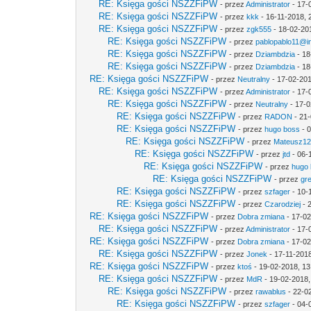
RE: Księga gości NSZZFiPW
- przez
Administrator
- 17-
RE: Księga gości NSZZFiPW
- przez
kkk
- 16-11-2018, 
RE: Księga gości NSZZFiPW
- przez
zgk555
- 18-02-20
RE: Księga gości NSZZFiPW
- przez
pablopablo11@int
RE: Księga gości NSZZFiPW
- przez
Dziambdzia
- 18
RE: Księga gości NSZZFiPW
- przez
Dziambdzia
- 18
RE: Księga gości NSZZFiPW
- przez
Neutralny
- 17-02-201
RE: Księga gości NSZZFiPW
- przez
Administrator
- 17-
RE: Księga gości NSZZFiPW
- przez
Neutralny
- 17-0
RE: Księga gości NSZZFiPW
- przez
RADON
- 21-
RE: Księga gości NSZZFiPW
- przez
hugo boss
- 0
RE: Księga gości NSZZFiPW
- przez
Mateusz1
RE: Księga gości NSZZFiPW
- przez
jtd
- 06-
RE: Księga gości NSZZFiPW
- przez
hugo
RE: Księga gości NSZZFiPW
- przez
gr
RE: Księga gości NSZZFiPW
- przez
szfager
- 10-
RE: Księga gości NSZZFiPW
- przez
Czarodziej
- 
RE: Księga gości NSZZFiPW
- przez
Dobra zmiana
- 17-02
RE: Księga gości NSZZFiPW
- przez
Administrator
- 17-
RE: Księga gości NSZZFiPW
- przez
Dobra zmiana
- 17-02
RE: Księga gości NSZZFiPW
- przez
Jonek
- 17-11-2018
RE: Księga gości NSZZFiPW
- przez
ktoś
- 19-02-2018, 13
RE: Księga gości NSZZFiPW
- przez
MdR
- 19-02-2018,
RE: Księga gości NSZZFiPW
- przez
rawablus
- 22-0
RE: Księga gości NSZZFiPW
- przez
szfager
- 04-