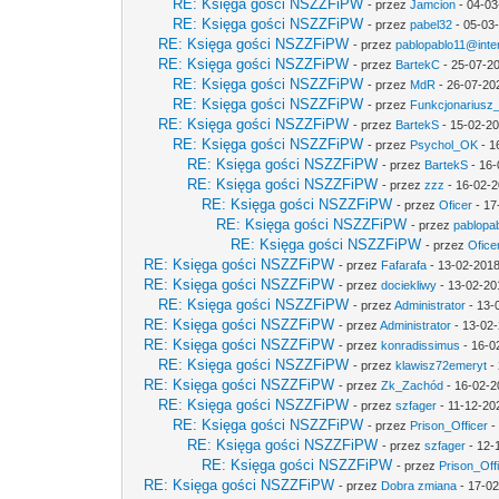
RE: Księga gości NSZZFiPW
- przez
Jamcion
- 04-03
RE: Księga gości NSZZFiPW
- przez
pabel32
- 05-03
RE: Księga gości NSZZFiPW
- przez
pablopablo11@inter
RE: Księga gości NSZZFiPW
- przez
BartekC
- 25-07-20
RE: Księga gości NSZZFiPW
- przez
MdR
- 26-07-20
RE: Księga gości NSZZFiPW
- przez
Funkcjonariusz
RE: Księga gości NSZZFiPW
- przez
BartekS
- 15-02-20
RE: Księga gości NSZZFiPW
- przez
Psychol_OK
- 1
RE: Księga gości NSZZFiPW
- przez
BartekS
- 16-
RE: Księga gości NSZZFiPW
- przez
zzz
- 16-02-2
RE: Księga gości NSZZFiPW
- przez
Oficer
- 17
RE: Księga gości NSZZFiPW
- przez
pablopab
RE: Księga gości NSZZFiPW
- przez
Ofice
RE: Księga gości NSZZFiPW
- przez
Fafarafa
- 13-02-2018
RE: Księga gości NSZZFiPW
- przez
dociekliwy
- 13-02-20
RE: Księga gości NSZZFiPW
- przez
Administrator
- 13-
RE: Księga gości NSZZFiPW
- przez
Administrator
- 13-02-
RE: Księga gości NSZZFiPW
- przez
konradissimus
- 16-0
RE: Księga gości NSZZFiPW
- przez
klawisz72emeryt
- 
RE: Księga gości NSZZFiPW
- przez
Zk_Zachód
- 16-02-2
RE: Księga gości NSZZFiPW
- przez
szfager
- 11-12-20
RE: Księga gości NSZZFiPW
- przez
Prison_Officer
-
RE: Księga gości NSZZFiPW
- przez
szfager
- 12-
RE: Księga gości NSZZFiPW
- przez
Prison_Off
RE: Księga gości NSZZFiPW
- przez
Dobra zmiana
- 17-02