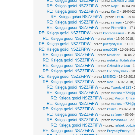
RE: Księga gości NSZZFiPW
- przez
Człowiek z lasu
RE: Księga gości NSZZFiPW
- przez
Rojst
- 16-04-20
RE: Księga gości NSZZFiPW
- przez
Kpr.O
- 16-04-2
RE: Księga gości NSZZFiPW
- przez
THOR
- 29-0
RE: Księga gości NSZZFiPW
- przez
szfager
- 17-04-
RE: Księga gości NSZZFiPW
- przez
PierreNick
- 17-
RE: Księga gości NSZZFiPW
- przez
konradissimus
- 11-0
RE: Księga gości NSZZFiPW
- przez
olee
- 13-02-2018,
RE: Księga gości NSZZFiPW
- przez
puszysty100
- 11-02-
RE: Księga gości NSZZFiPW
- przez
greg0026
- 13-02-201
RE: Księga gości NSZZFiPW
- przez
MataHari
- 16-04-2
RE: Księga gości NSZZFiPW
- przez
nietakamllodafszk
RE: Księga gości NSZZFiPW
- przez
Człowiek z lasu
- 1
RE: Księga gości NSZZFiPW
- przez
OZ dolnyslask
- 28
RE: Księga gości NSZZFiPW
- przez
MISIEK2
- 13-02-2018
RE: Księga gości NSZZFiPW
- przez
olee
- 14-02-2018, 
RE: Księga gości NSZZFiPW
- przez
Twardziel 123
- 
RE: Księga gości NSZZFiPW
- przez
mariuszm724@g
RE: Księga gości NSZZFiPW
- przez
Prison_Office
RE: Księga gości NSZZFiPW
- przez
mariuszm724@g
RE: Księga gości NSZZFiPW
- przez
kelner
- 23-02-201
RE: Księga gości NSZZFiPW
- przez
szfager
- 03-09-
RE: Księga gości NSZZFiPW
- przez
tomash473
- 27
RE: Księga gości NSZZFiPW
- przez
rafalek oddzi
RE: Księga gości NSZZFiPW
- przez
PrzyszłyEmeryt
- 