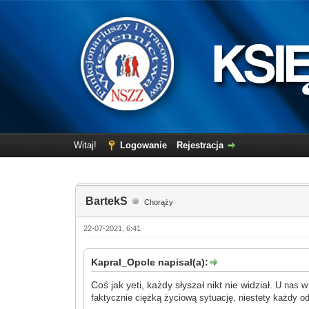
Witaj!
Logowanie
Rejestracja
BartekS
Chorąży
22-07-2021, 6:41
Kapral_Opole napisał(a):
Coś jak yeti, każdy słyszał nikt nie widział.
U nas w 
faktycznie ciężką życiową sytuację, niestety
każdy o