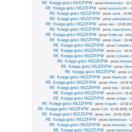
RE: Księga gości NSZZFiPW
- przez
Administrator
- 11-
RE: Księga gości NSZZFiPW
- przez
puszysty100
- 1
RE: Księga gości NSZZFiPW
- przez
Jurek
- 23-05
RE: Księga gości NSZZFiPW
- przez
pablopablo11@
RE: Księga gości NSZZFiPW
- przez
olee
- 13-02-201
RE: Księga gości NSZZFiPW
- przez
sopier@onet.
RE: Księga gości NSZZFiPW
- przez
Robiło się
- 14-0
RE: Księga gości NSZZFiPW
- przez
Ziutek
- 15-04
RE: Księga gości NSZZFiPW
- przez
Człowiek z
RE: Księga gości NSZZFiPW
- przez
zzz
- 16-0
RE: Księga gości NSZZFiPW
- przez
Człowiek z
RE: Księga gości NSZZFiPW
- przez
Administ
RE: Księga gości NSZZFiPW
- przez
Ofice
RE: Księga gości NSZZFiPW
- przez
zz
RE: Księga gości NSZZFiPW
- przez
Klawisz@
- 1
RE: Księga gości NSZZFiPW
- przez
Oficer
- 14-02-2
RE: Księga gości NSZZFiPW
- przez
bolo
- 14-02-
RE: Księga gości NSZZFiPW
- przez
tomi
- 15-0
RE: Księga gości NSZZFiPW
- przez
szfager
- 1
RE: Księga gości NSZZFiPW
- przez
Krogulec
- 12-02-2
RE: Księga gości NSZZFiPW
- przez
Fred
- 11-02-2018, 1
RE: Księga gości NSZZFiPW
- przez
olee
- 13-02-2018,
RE: Księga gości NSZZFiPW
- przez
Administrator
- 1
RE: Księga gości NSZZFiPW
- przez
Neutralny
- 1
RE: Księga gości NSZZFiPW
- przez
Administrat