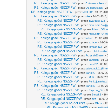
RE: Księga gości NSZZFiPW
- przez
Człowiek z lasu
- 1
RE: Księga gości NSZZFiPW
- przez
OZ dolnyslask
- 28
RE: Księga gości NSZZFiPW
- przez
MISIEK2
- 13-02-2018
RE: Księga gości NSZZFiPW
- przez
olee
- 14-02-2018, 
RE: Księga gości NSZZFiPW
- przez
Twardziel 123
- 
RE: Księga gości NSZZFiPW
- przez
mariuszm724@g
RE: Księga gości NSZZFiPW
- przez
Prison_Office
RE: Księga gości NSZZFiPW
- przez
mariuszm724@g
RE: Księga gości NSZZFiPW
- przez
kelner
- 23-02-201
RE: Księga gości NSZZFiPW
- przez
szfager
- 03-09-
RE: Księga gości NSZZFiPW
- przez
tomash473
- 27
RE: Księga gości NSZZFiPW
- przez
rafalek oddzi
RE: Księga gości NSZZFiPW
- przez
PrzyszłyEmeryt
- 
RE: Księga gości NSZZFiPW
- przez
Jamcion
- 04-03
RE: Księga gości NSZZFiPW
- przez
pabel32
- 05-03
RE: Księga gości NSZZFiPW
- przez
pablopablo11@inter
RE: Księga gości NSZZFiPW
- przez
BartekC
- 25-07-20
RE: Księga gości NSZZFiPW
- przez
MdR
- 26-07-20
RE: Księga gości NSZZFiPW
- przez
Funkcjonariusz
RE: Księga gości NSZZFiPW
- przez
BartekS
- 15-02-20
RE: Księga gości NSZZFiPW
- przez
Psychol_OK
- 1
RE: Księga gości NSZZFiPW
- przez
BartekS
- 16-
RE: Księga gości NSZZFiPW
- przez
zzz
- 16-02-2
RE: Księga gości NSZZFiPW
- przez
Oficer
- 17
RE: Księga gości NSZZFiPW
- przez
pablopab