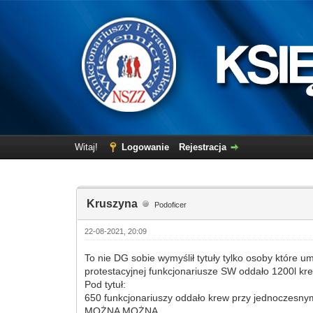
Witaj!
Logowanie
Rejestracja
Kruszyna
Podoficer
22-08-2021, 20:09
To nie DG sobie wymyślił tytuły tylko osoby które u
protestacyjnej funkcjonariusze SW oddało 1200l kre
Pod tytuł:
650 funkcjonariuszy oddało krew przy jednoczesny
MOŻNA MOŻNA