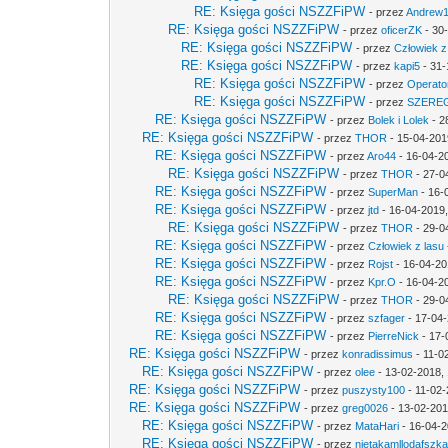
RE: Księga gości NSZZFiPW
- przez
Andrew
RE: Księga gości NSZZFiPW
- przez
oficerZK
- 30
RE: Księga gości NSZZFiPW
- przez
Człowiek z
RE: Księga gości NSZZFiPW
- przez
kapi5
- 31-
RE: Księga gości NSZZFiPW
- przez
Operato
RE: Księga gości NSZZFiPW
- przez
SZERE
RE: Księga gości NSZZFiPW
- przez
Bolek i Lolek
- 2
RE: Księga gości NSZZFiPW
- przez
THOR
- 15-04-201
RE: Księga gości NSZZFiPW
- przez
Aro44
- 16-04-2
RE: Księga gości NSZZFiPW
- przez
THOR
- 27-0
RE: Księga gości NSZZFiPW
- przez
SuperMan
- 16-
RE: Księga gości NSZZFiPW
- przez
jtd
- 16-04-2019,
RE: Księga gości NSZZFiPW
- przez
THOR
- 29-0
RE: Księga gości NSZZFiPW
- przez
Człowiek z lasu
RE: Księga gości NSZZFiPW
- przez
Rojst
- 16-04-20
RE: Księga gości NSZZFiPW
- przez
Kpr.O
- 16-04-2
RE: Księga gości NSZZFiPW
- przez
THOR
- 29-0
RE: Księga gości NSZZFiPW
- przez
szfager
- 17-04-
RE: Księga gości NSZZFiPW
- przez
PierreNick
- 17-
RE: Księga gości NSZZFiPW
- przez
konradissimus
- 11-0
RE: Księga gości NSZZFiPW
- przez
olee
- 13-02-2018,
RE: Księga gości NSZZFiPW
- przez
puszysty100
- 11-02-
RE: Księga gości NSZZFiPW
- przez
greg0026
- 13-02-201
RE: Księga gości NSZZFiPW
- przez
MataHari
- 16-04-2
RE: Księga gości NSZZFiPW
- przez
nietakamllodafszk