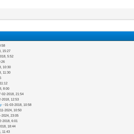
0:58
, 15:27
018, 5:52
0:26
8, 10:30
, 11:30
6
11:12
8, 8:00
7-02-2018, 21:54
2-2018, 12:53
ny
- 01-03-2018, 10:58
-11-2024, 10:50
1-2024, 23:05
2-2018, 6:01
2018, 18:44
, 11:43