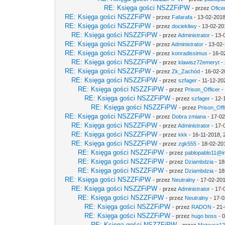
RE: Księga gości NSZZFiPW
- przez
Ofice
RE: Księga gości NSZZFiPW
- przez
Fafarafa
- 13-02-2018
RE: Księga gości NSZZFiPW
- przez
dociekliwy
- 13-02-20
RE: Księga gości NSZZFiPW
- przez
Administrator
- 13-
RE: Księga gości NSZZFiPW
- przez
Administrator
- 13-02-
RE: Księga gości NSZZFiPW
- przez
konradissimus
- 16-0
RE: Księga gości NSZZFiPW
- przez
klawisz72emeryt
- 
RE: Księga gości NSZZFiPW
- przez
Zk_Zachód
- 16-02-2
RE: Księga gości NSZZFiPW
- przez
szfager
- 11-12-20
RE: Księga gości NSZZFiPW
- przez
Prison_Officer
-
RE: Księga gości NSZZFiPW
- przez
szfager
- 12-
RE: Księga gości NSZZFiPW
- przez
Prison_Off
RE: Księga gości NSZZFiPW
- przez
Dobra zmiana
- 17-02
RE: Księga gości NSZZFiPW
- przez
Administrator
- 17-
RE: Księga gości NSZZFiPW
- przez
kkk
- 16-11-2018, 
RE: Księga gości NSZZFiPW
- przez
zgk555
- 18-02-20
RE: Księga gości NSZZFiPW
- przez
pablopablo11@int
RE: Księga gości NSZZFiPW
- przez
Dziambdzia
- 18
RE: Księga gości NSZZFiPW
- przez
Dziambdzia
- 18
RE: Księga gości NSZZFiPW
- przez
Neutralny
- 17-02-201
RE: Księga gości NSZZFiPW
- przez
Administrator
- 17-
RE: Księga gości NSZZFiPW
- przez
Neutralny
- 17-0
RE: Księga gości NSZZFiPW
- przez
RADON
- 21-
RE: Księga gości NSZZFiPW
- przez
hugo boss
- 0
RE: Księga gości NSZZFiPW