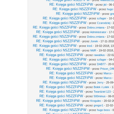
- przez
Mateusz1
RE: Księga gości NSZZFiPW
- przez
jtd
- 06-
RE: Księga gości NSZZFiPW
- przez
hugo
RE: Księga gości NSZZFiPW
- przez
gr
RE: Księga gości NSZZFiPW
- przez
szfager
- 10-
RE: Księga gości NSZZFiPW
- przez
Czarodziej
- 
RE: Księga gości NSZZFiPW
- przez
Dobra zmiana
- 17-02
RE: Księga gości NSZZFiPW
- przez
Administrator
- 17-
RE: Księga gości NSZZFiPW
- przez
Dobra zmiana
- 17-02
RE: Księga gości NSZZFiPW
- przez
Jonek
- 17-11-2018
RE: Księga gości NSZZFiPW
- przez
ktoś
- 19-02-2018, 13
RE: Księga gości NSZZFiPW
- przez
MdR
- 19-02-2018,
RE: Księga gości NSZZFiPW
- przez
rawablus
- 22-0
RE: Księga gości NSZZFiPW
- przez
szfager
- 04-
RE: Księga gości NSZZFiPW
- przez
DAB77
- 20-0
RE: Księga gości NSZZFiPW
- przez
Prison_Off
RE: Księga gości NSZZFiPW
- przez
Marco
-
RE: Księga gości NSZZFiPW
- przez
Marco
-
RE: Księga gości NSZZFiPW
- przez
Jerry
- 25-09
RE: Księga gości NSZZFiPW
- przez
Bolek i Lolek
- 1
RE: Księga gości NSZZFiPW
- przez
Twardziel 123
- 
RE: Księga gości NSZZFiPW
- przez
500minus
- 06-0
RE: Księga gości NSZZFiPW
- przez
Krogulec
- 20-02-2
RE: Księga gości NSZZFiPW
- przez
gregor1
- 22-02
RE: Księga gości NSZZFiPW
- przez
hugo boss
- 0