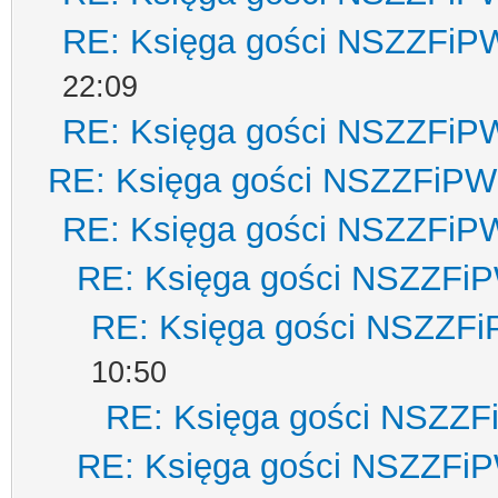
RE: Księga gości NSZZFiP
22:09
RE: Księga gości NSZZFiP
RE: Księga gości NSZZFiPW
RE: Księga gości NSZZFiP
RE: Księga gości NSZZFi
RE: Księga gości NSZZF
10:50
RE: Księga gości NSZZ
RE: Księga gości NSZZFi