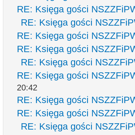
RE: Księga gości NSZZFiP
RE: Księga gości NSZZFi
RE: Księga gości NSZZFiP
RE: Księga gości NSZZFiP
RE: Księga gości NSZZFi
RE: Księga gości NSZZFiP
20:42
RE: Księga gości NSZZFiP
RE: Księga gości NSZZFiP
RE: Księga gości NSZZFi