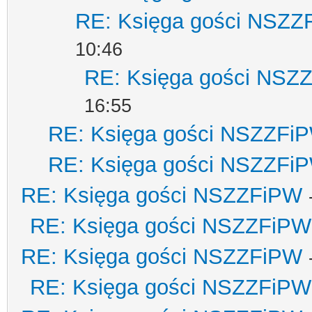
RE: Księga gości NSZZ
10:46
RE: Księga gości NSZ
16:55
RE: Księga gości NSZZFi
RE: Księga gości NSZZFi
RE: Księga gości NSZZFiPW
RE: Księga gości NSZZFiPW
RE: Księga gości NSZZFiPW
RE: Księga gości NSZZFiPW