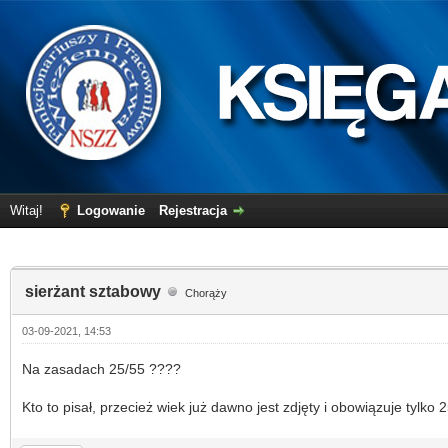
Witaj!
Logowanie
Rejestracja
sierżant sztabowy
Chorąży
03-09-2021, 14:53
Na zasadach 25/55 ????
Kto to pisał, przecież wiek już dawno jest zdjęty i obowiązuje tylko 2