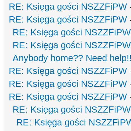
RE: Księga gości NSZZFiPW
RE: Księga gości NSZZFiPW
RE: Księga gości NSZZFiPW
RE: Księga gości NSZZFiPW
Anybody home?? Need help!
RE: Księga gości NSZZFiPW
RE: Księga gości NSZZFiPW
RE: Księga gości NSZZFiPW
RE: Księga gości NSZZFiPW
RE: Księga gości NSZZFiP