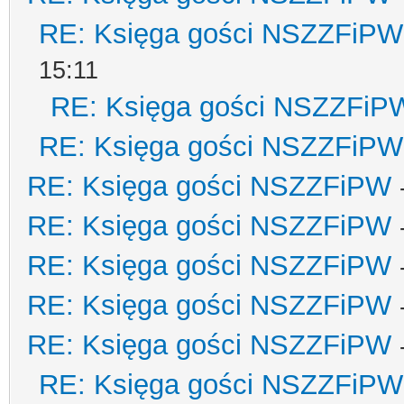
RE: Księga gości NSZZFiPW
15:11
RE: Księga gości NSZZFiP
RE: Księga gości NSZZFiPW
RE: Księga gości NSZZFiPW
RE: Księga gości NSZZFiPW
RE: Księga gości NSZZFiPW
RE: Księga gości NSZZFiPW
RE: Księga gości NSZZFiPW
RE: Księga gości NSZZFiPW