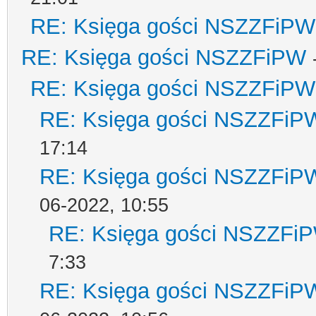
RE: Księga gości NSZZFiPW
RE: Księga gości NSZZFiPW
RE: Księga gości NSZZFiPW
RE: Księga gości NSZZFiP
17:14
RE: Księga gości NSZZFiP
06-2022, 10:55
RE: Księga gości NSZZFi
7:33
RE: Księga gości NSZZFiP