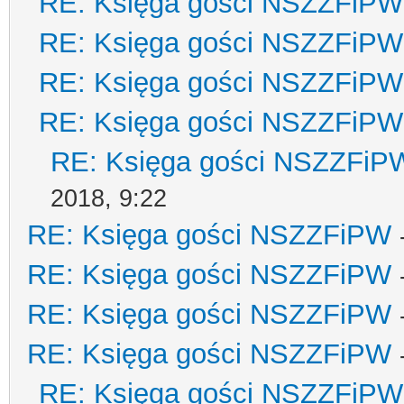
RE: Księga gości NSZZFiPW
RE: Księga gości NSZZFiPW
RE: Księga gości NSZZFiPW
RE: Księga gości NSZZFiPW
RE: Księga gości NSZZFiP
2018, 9:22
RE: Księga gości NSZZFiPW
RE: Księga gości NSZZFiPW
RE: Księga gości NSZZFiPW
RE: Księga gości NSZZFiPW
RE: Księga gości NSZZFiPW