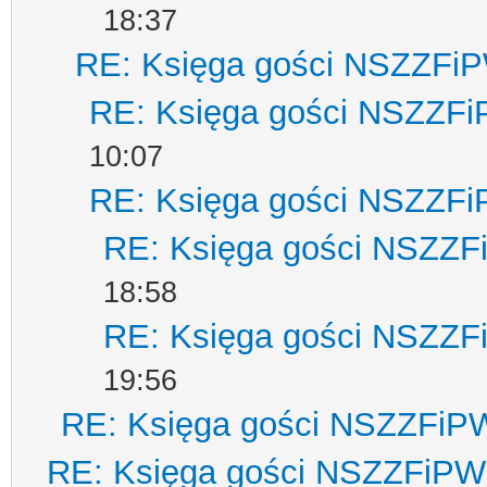
18:37
RE: Księga gości NSZZFi
RE: Księga gości NSZZF
10:07
RE: Księga gości NSZZF
RE: Księga gości NSZZ
18:58
RE: Księga gości NSZZ
19:56
RE: Księga gości NSZZFiP
RE: Księga gości NSZZFiPW