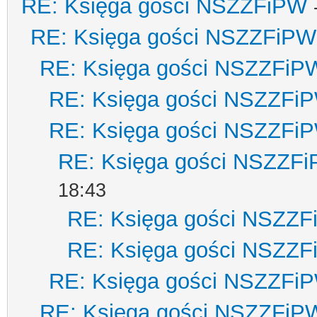
RE: Księga gości NSZZFiPW
RE: Księga gości NSZZFiPW
RE: Księga gości NSZZFiP
RE: Księga gości NSZZFi
RE: Księga gości NSZZFi
RE: Księga gości NSZZF
18:43
RE: Księga gości NSZZ
RE: Księga gości NSZZ
RE: Księga gości NSZZFi
RE: Księga gości NSZZFiP