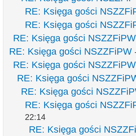
RE: Księga gości NSZZF
RE: Księga gości NSZZF
RE: Księga gości NSZZFiPW
RE: Księga gości NSZZFiPW
RE: Księga gości NSZZFiPW
RE: Księga gości NSZZFiP
RE: Księga gości NSZZFi
RE: Księga gości NSZZF
22:14
RE: Księga gości NSZZ