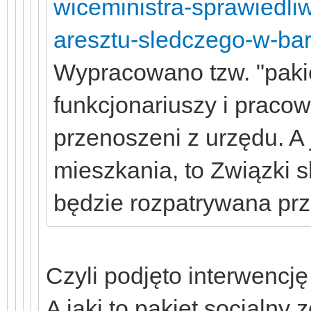
wiceministra-sprawiedli
aresztu-sledczego-w-bar
Wypracowano tzw. "pakie
funkcjonariuszy i pracow
przenoszeni z urzędu. A 
mieszkania, to Związki s
będzie rozpatrywana prze
Czyli podjęto interwencję
A jaki to pakiet socjalny