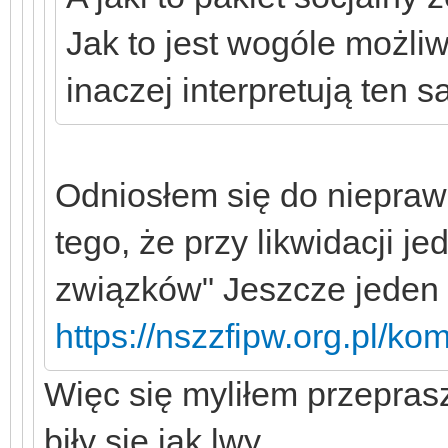
Jak to jest wogóle możli
inaczej interpretują ten 
Odniosłem się do niepraw
tego, że przy likwidacji j
związków" Jeszcze jeden a
https://nszzfipw.org.pl/kom
Więc się myliłem przepras
biły się jak lwy.