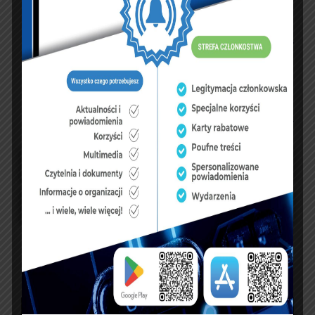
NASZ FACEBOOK
UBEZPIECZENIA
sierpień 2026
P
W
Ś
C
P
S
N