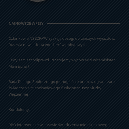
NAJNOWSZE WPISY
Członkowie NSZZFiPW zyskają dostęp do tańszych wyjazdów.
Ruszyła nowa oferta voucherów pobytowych
Fakty zamiast półprawd. Prostujemy wypowiedzi wiceminister
Marii Ejchart
Rada Dialogu Społecznego jednogłośnie przeciw ograniczaniu
świadczenia mieszkaniowego funkcjonariuszy Służby
Więziennej
Kondolencje
RPO interweniuje w sprawie świadczenia mieszkaniowego