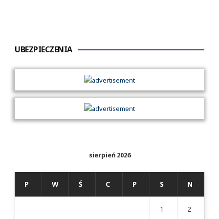
UBEZPIECZENIA
sierpień 2026
P
W
Ś
C
P
S
N
1
2