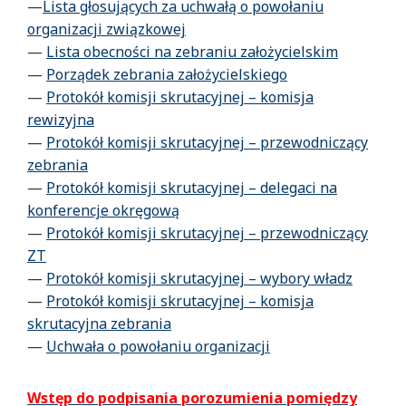
—
Lista głosujących za uchwałą o powołaniu
organizacji związkowej
—
Lista obecności na zebraniu założycielskim
—
Porządek zebrania założycielskiego
—
Protokół komisji skrutacyjnej – komisja
rewizyjna
—
Protokół komisji skrutacyjnej – przewodniczący
zebrania
—
Protokół komisji skrutacyjnej – delegaci na
konferencje okręgową
—
Protokół komisji skrutacyjnej – przewodniczący
ZT
—
Protokół komisji skrutacyjnej – wybory władz
—
Protokół komisji skrutacyjnej – komisja
skrutacyjna zebrania
—
Uchwała o powołaniu organizacji
Wstęp do podpisania porozumienia pomiędzy