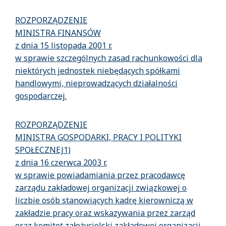
ROZPORZĄDZENIE
MINISTRA FINANSÓW
z dnia 15 listopada 2001 r.
w sprawie szczególnych zasad rachunkowości dla
niektórych jednostek niebędących spółkami
handlowymi, nieprowadzących działalności
gospodarczej.
ROZPORZĄDZENIE
MINISTRA GOSPODARKI, PRACY I POLITYKI
SPOŁECZNEJ1)
z dnia 16 czerwca 2003 r.
w sprawie powiadamiania przez pracodawcę
zarządu zakładowej organizacji związkowej o
liczbie osób stanowiących kadrę kierowniczą w
zakładzie pracy oraz wskazywania przez zarząd
oraz komitet założycielski zakładowej organizacji