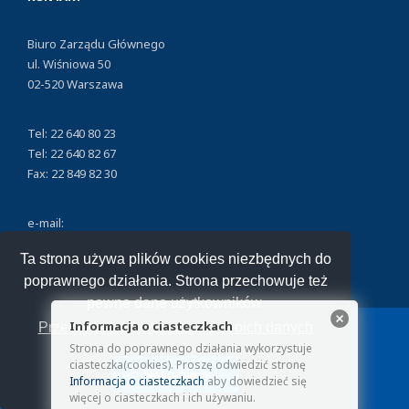
Biuro Zarządu Głównego
ul. Wiśniowa 50
02-520 Warszawa
Tel: 22 640 80 23
Tel: 22 640 82 67
Fax: 22 849 82 30
e-mail:
nszzfipw@nszzfipw.org.pl
Ta strona używa plików cookies niezbędnych do
poprawnego działania. Strona przechowuje też
pewne dane użytkowników.
Informacja o ciasteczkach
Przeczytaj jak korzystamy z twoich danych
Strona do poprawnego działania wykorzystuje
Copyright © 2026 NSZZ Funkcjonariuszy i Pracowników
ciasteczka(cookies). Proszę odwiedzić stronę
Rozumiem
Więziennictwa.
Informacja o ciasteczkach
aby dowiedzieć się
więcej o ciasteczkach i ich używaniu.