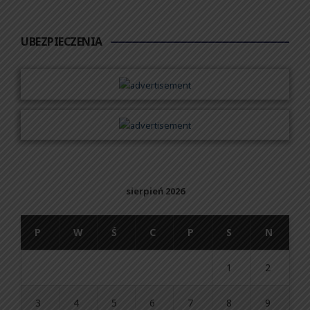
UBEZPIECZENIA
sierpień 2026
P
W
Ś
C
P
S
N
1
2
3
4
5
6
7
8
9