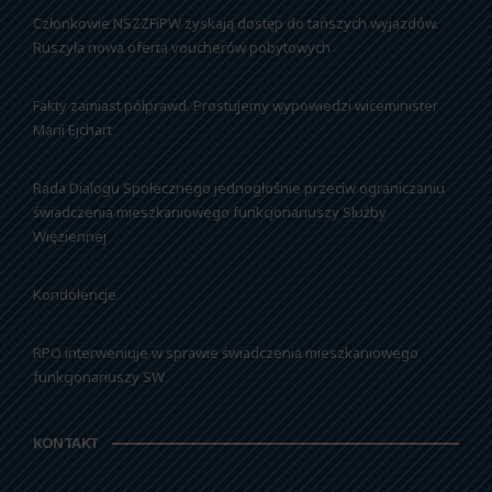
Członkowie NSZZFiPW zyskają dostęp do tańszych wyjazdów.
Ruszyła nowa oferta voucherów pobytowych
Fakty zamiast półprawd. Prostujemy wypowiedzi wiceminister
Marii Ejchart
Rada Dialogu Społecznego jednogłośnie przeciw ograniczaniu
świadczenia mieszkaniowego funkcjonariuszy Służby
Więziennej
Kondolencje
RPO interweniuje w sprawie świadczenia mieszkaniowego
funkcjonariuszy SW
KONTAKT