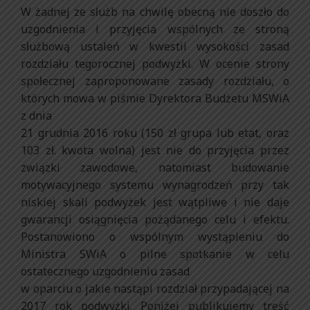
W żadnej ze służb na chwilę obecną nie doszło do
uzgodnienia i przyjęcia wspólnych ze stroną
służbową ustaleń w kwestii wysokości zasad
rozdziału tegorocznej podwyżki. W ocenie strony
społecznej zaproponowane zasady rozdziału, o
których mowa w piśmie Dyrektora Budżetu MSWiA
z dnia
21 grudnia 2016 roku (150 zł grupa lub etat, oraz
103 zł. kwota wolna) jest nie do przyjęcia przez
związki zawodowe, natomiast budowanie
motywacyjnego systemu wynagrodzeń przy tak
niskiej skali podwyżek jest wątpliwe i nie daje
gwarancji osiągnięcia pożądanego celu i efektu.
Postanowiono o wspólnym wystąpieniu do
Ministra SWiA o pilne spotkanie w celu
ostatecznego uzgodnieniu zasad
w oparciu o jakie nastąpi rozdział przypadającej na
2017 rok podwyżki. Poniżej publikujemy treść