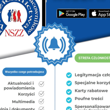
odowych Służb Mundurowych został Przewodniczący
ał Jankowski. Funkcję tą obejmie od dnia 16 lipca
niu Federacji ZZ SM
czący Federacji ZZ SM
arcin KOLASA