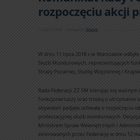
rozpoczęciu akcji p
12 lipca 2018
Kategorie:
Ważne
W dniu 11 lipca 2018 r. w Warszawie odby
Służb Mundurowych, reprezentujących funkc
Straży Pożarnej, Służby Więziennej i Krajo
Rada Federacji ZZ SM kierując się ważnym
funkcjonariuszy oraz troską o utrzymanie
obywateli podjęła uchwałę o rozpoczęciu od 
protestacyjnej służb mundurowych. Decyzj
Ministrem Spraw Wewnętrznych i Administr
skierowanych przez Federację w dniu 12 ma