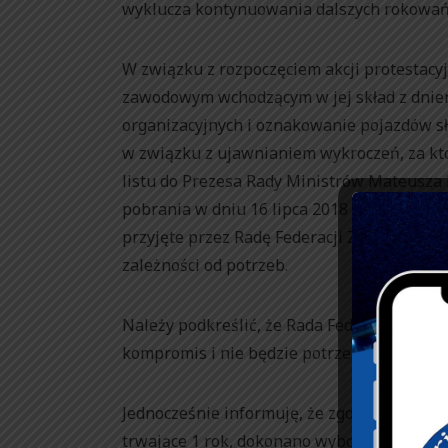
wyklucza kontynuowania dalszych rokowań
W związku z rozpoczęciem akcji protestac
zawodowym wchodzącym w jej skład z dniem
organizacyjnych i oznakowanie pojazdów s
w związku z ujawnianiem wykroczeń, za kt
listu do Prezesa Rady Ministrów Mateusza 
pobrania w dniu 16 lipca 2018 r. na strona
przyjęte przez Radę Federacji ZZ SM będą
zależności od potrzeb.
Należy podkreślić, że Rada Federacji ZZ SM l
kompromis i nie będzie potrzeby uruchami
Jednocześnie informuję, że zgodnie z Regu
trwające 1 rok, dokonano wyboru nowego 