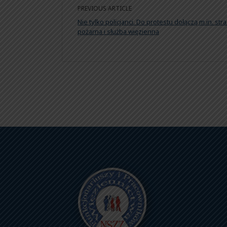
PREVIOUS ARTICLE
Nie tylko policjanci. Do protestu dołączą m.in. stra
pożarna i służba więzienna