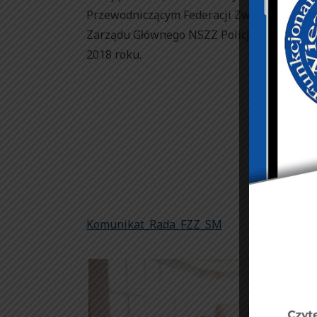
Przewodniczącym Federacji Związków Zaw
Zarządu Głównego NSZZ Policjantów kol. Raf
2018 roku.
w imie
Przewodni
M
Komunikat_Rada_FZZ_SM