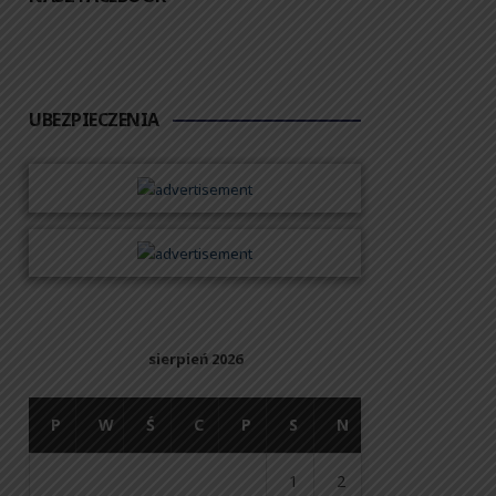
UBEZPIECZENIA
sierpień 2026
P
W
Ś
C
P
S
N
1
2