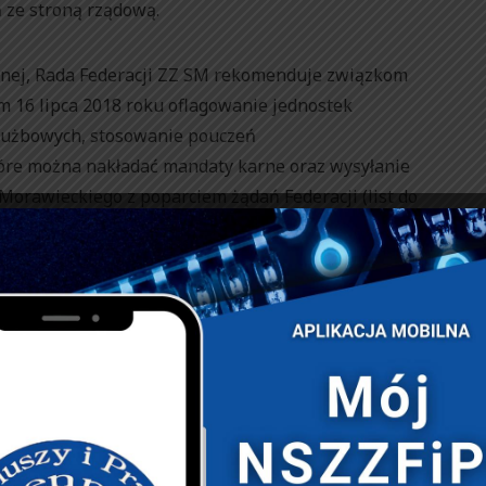
 ze stroną rządową.
yjnej, Rada Federacji ZZ SM rekomenduje związkom
 16 lipca 2018 roku oflagowanie jednostek
łużbowych, stosowanie pouczeń
óre można nakładać mandaty karne oraz wysyłanie
Morawieckiego z poparciem żądań Federacji (list do
ch internetowych związków). Pozostałe działania
 uruchamiane przez powołany komitet protestacyjny w
iczy na to, że przy stole negocjacji zostanie osiągnięty
ania zaplanowanych działań.
laminem Federacji ZZ SM, który przewiduje kadencje
Przewodniczącego Federacji ZZ SM. Nowym