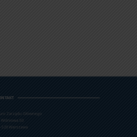
ONTAKT
uro Zarządu Głównego
. Wiśniowa 50
-520 Warszawa