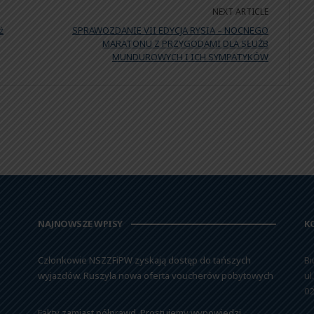
NEXT ARTICLE
ż
SPRAWOZDANIE VII EDYCJA RYSIA – NOCNEGO
MARATONU Z PRZYGODAMI DLA SŁUŻB
MUNDUROWYCH I ICH SYMPATYKÓW
NAJNOWSZE WPISY
K
Członkowie NSZZFiPW zyskają dostęp do tańszych
Bi
wyjazdów. Ruszyła nowa oferta voucherów pobytowych
ul
02
Fakty zamiast półprawd. Prostujemy wypowiedzi