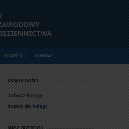
W
 ZAWODOWY
IĘZIENNICTWA
BENEFITY
KONTAKT
KSIĘGA GOŚCI:
Zobacz księgę
dopisz do księgi
NASZ FACEBOOK