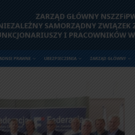
ZARZĄD GŁÓWNY NSZZFiP
IEZALEŻNY SAMORZĄDNY ZWIĄZEK
UNKCJONARIUSZY I PRACOWNIKÓW W
ADNIE PRAWNE
UBEZPIECZENIA
ZARZĄD GŁÓWNY