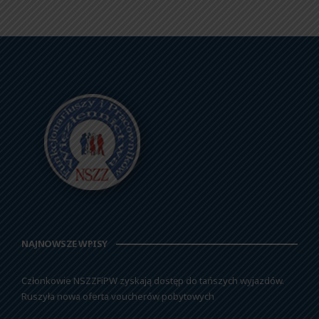
NAJNOWSZE WPISY
Członkowie NSZZFiPW zyskają dostęp do tańszych wyjazdów.
Ruszyła nowa oferta voucherów pobytowych