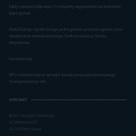
Fakty zamiast półprawd. Prostujemy wypowiedzi wiceminister
Marii Ejchart
Rada Dialogu Społecznego jednogłośnie przeciw ograniczaniu
świadczenia mieszkaniowego funkcjonariuszy Służby
Więziennej
Kondolencje
RPO interweniuje w sprawie świadczenia mieszkaniowego
funkcjonariuszy SW
KONTAKT
Biuro Zarządu Głównego
ul. Wiśniowa 50
02-520 Warszawa