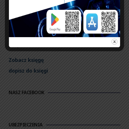
KSIĘGA GOŚCI:
Zobacz księgę
dopisz do księgi
NASZ FACEBOOK
UBEZPIECZENIA