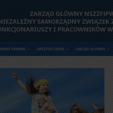
ZARZĄD GŁÓWNY NSZZFiP
IEZALEŻNY SAMORZĄDNY ZWIĄZEK
UNKCJONARIUSZY I PRACOWNIKÓW W
ADNIE PRAWNE
UBEZPIECZENIA
ZARZĄD GŁÓWNY