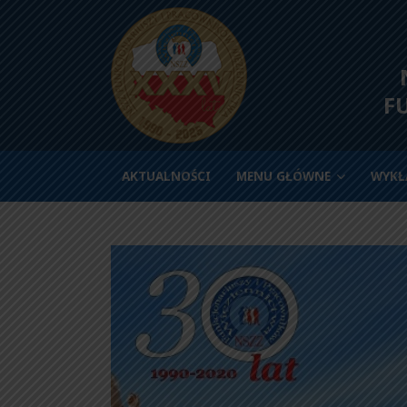
N
F
AKTUALNOŚCI
MENU GŁÓWNE
WYKŁ