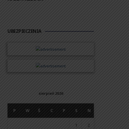
UBEZPIECZENIA
sierpień 2026
P
W
Ś
C
P
S
N
1
2