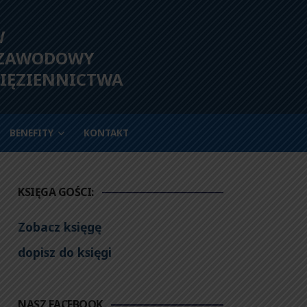
W
 ZAWODOWY
IĘZIENNICTWA
BENEFITY
KONTAKT
KSIĘGA GOŚCI:
Zobacz księgę
dopisz do księgi
NASZ FACEBOOK