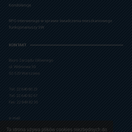
Kondolencje
RPO interweniuje w sprawie świadczenia mieszkaniowego
funkcjonariuszy SW
KONTAKT
Biuro Zarządu Głównego
ul. Wiśniowa 50
02-520 Warszawa
Tel: 22 640 80 23
Tel: 22 640 82 67
Fax: 22 849 82 30
e-mail:
nszzfipw@nszzfipw.org.pl
Ta strona używa plików cookies niezbędnych do