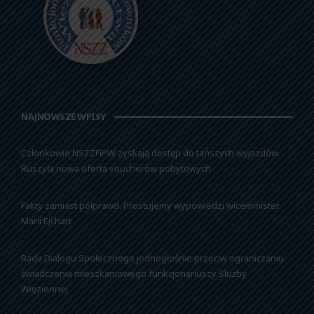
NAJNOWSZE WPISY
Członkowie NSZZFiPW zyskają dostęp do tańszych wyjazdów.
Ruszyła nowa oferta voucherów pobytowych
Fakty zamiast półprawd. Prostujemy wypowiedzi wiceminister
Marii Ejchart
Rada Dialogu Społecznego jednogłośnie przeciw ograniczaniu
świadczenia mieszkaniowego funkcjonariuszy Służby
Więziennej