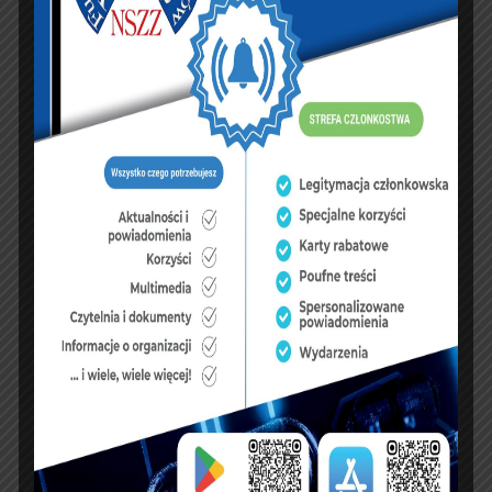
• utrzyma w mocy wydaną wcześniej decyzję
reprywatyzacyjną;
• uchyli decyzję reprywatyzacyjną w całości albo w
części i orzeknie co do istoty sprawy;
• uchyli decyzję reprywatyzacyjną w całości i
przekaże sprawę do ponownego rozpatrzenia
organowi, który wydał taką ostateczną decyzję,
jeżeli została wydana z naruszeniem prawa, a
konieczny do wyjaśnienia zakres sprawy ma istotny
wpływ na jej rozstrzygnięcie;
• w razie, gdy decyzja reprywatyzacyjna wywołała
nieodwracalne skutki prawne, stwierdzi wydanie
tej decyzji z naruszeniem prawa i wskaże
okoliczności, z powodu których nie można jej