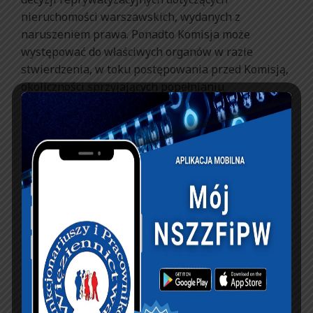
nieruchomości warszawskich, wydanych z
naruszeniem prawa. Ponadto Komisja może
występować do właściwych organów w razie
stwierdzenia, w toku postępowania przed Komisją,
okoliczności sprzyjających popełnianiu
przestępstw lub wydawaniu decyzji
reprywatyzacyjnych z naruszeniem prawa, a także
okoliczności utrudniających ujawnianie
przestępstw.
Katalog decyzji
Po przeprowadzeniu postępowania
rozpoznawczego dotyczącego określonej
nieruchomości, Komisja będzie mogła wydać
decyzję administracyjną, w której: