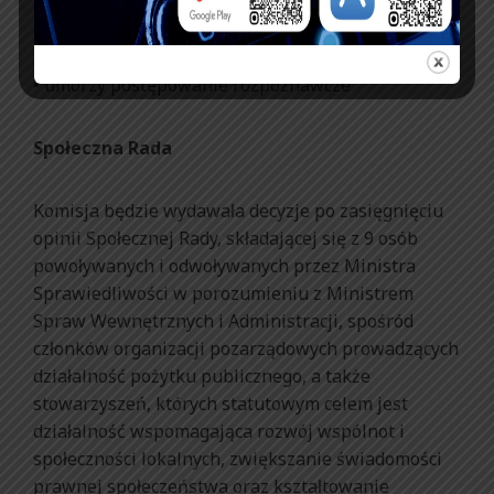
uchylić;
• umorzy postępowanie rozpoznawcze
Społeczna Rada
Komisja będzie wydawała decyzje po zasięgnięciu
opinii Społecznej Rady, składającej się z 9 osób
powoływanych i odwoływanych przez Ministra
Sprawiedliwości w porozumieniu z Ministrem
Spraw Wewnętrznych i Administracji, spośród
członków organizacji pozarządowych prowadzących
działalność pożytku publicznego, a także
stowarzyszeń, których statutowym celem jest
działalność wspomagająca rozwój wspólnot i
społeczności lokalnych, zwiększanie świadomości
prawnej społeczeństwa oraz kształtowanie