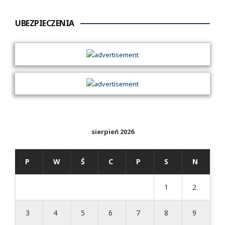
UBEZPIECZENIA
sierpień 2026
P
W
Ś
C
P
S
N
1
2
3
4
5
6
7
8
9