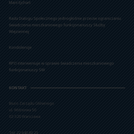
Marii Ejchart
Rada Dialogu Społecznego jednogłośnie przeciw ograniczaniu
świadczenia mieszkaniowego funkcjonariuszy Służby
Więziennej
Kondolencje
RPO interweniuje w sprawie świadczenia mieszkaniowego
funkcjonariuszy SW
KONTAKT
Biuro Zarządu Głównego
ul. Wiśniowa 50
02-520 Warszawa
Tel: 22 640 80 23