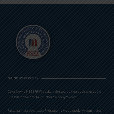
NAJNOWSZE WPISY
Członkowie NSZZFiPW zyskają dostęp do tańszych wyjazdów.
Ruszyła nowa oferta voucherów pobytowych
Fakty zamiast półprawd. Prostujemy wypowiedzi wiceminister