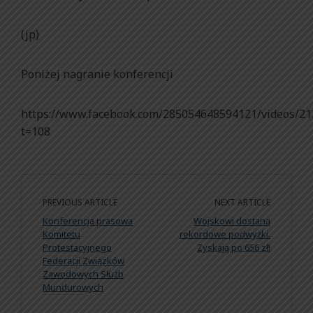
(jp)
Poniżej nagranie konferencji
https://www.facebook.com/285054648594121/videos/2
t=108
PREVIOUS ARTICLE
NEXT ARTICLE
Konferencja prasowa
Wojskowi dostaną
Komitetu
rekordowe podwyżki.
Protestacyjnego
Zyskają po 656 zł!
Federacji Związków
Zawodowych Służb
Mundurowych