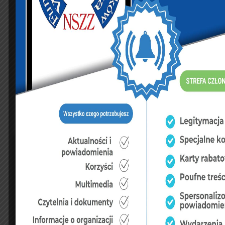
24
25
26
27
28
29
30
31
« lip
FUNDUSZE