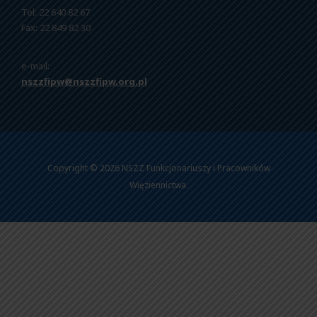
Tel: 22 640 82 67
Fax: 22 849 82 30
e-mail:
nszzfipw@nszzfipw.org.pl
Copyright © 2026 NSZZ Funkcjonariuszy i Pracowników
Więziennictwa.