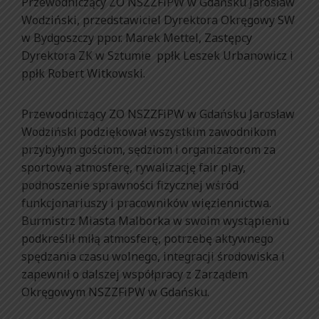
Przewodniczący ZO NSZZFiPW w Gdańsku Jarosław
Wodziński, przedstawiciel Dyrektora Okręgowy SW
w Bydgoszczy ppor. Marek Mettel, Zastępcy
Dyrektora ZK w Sztumie ppłk Leszek Urbanowicz i
ppłk Robert Witkowski.
Przewodniczący ZO NSZZFiPW w Gdańsku Jarosław
Wodziński podziękował wszystkim zawodnikom
przybyłym gościom, sędziom i organizatorom za
sportową atmosferę, rywalizację fair play,
podnoszenie sprawności fizycznej wśród
funkcjonariuszy i pracowników więziennictwa.
Burmistrz Miasta Malborka w swoim wystąpieniu
podkreślił miłą atmosferę, potrzebę aktywnego
spędzania czasu wolnego, integracji środowiska i
zapewnił o dalszej współpracy z Zarządem
Okręgowym NSZZFiPW w Gdańsku.