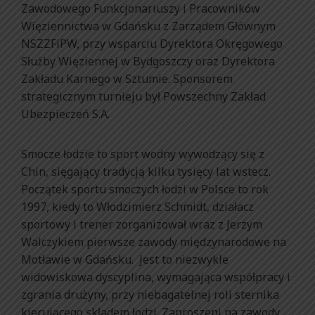
Zawodowego Funkcjonariuszy i Pracowników
Więziennictwa w Gdańsku z Zarządem Głównym
NSZZFiPW, przy wsparciu Dyrektora Okręgowego
Służby Więziennej w Bydgoszczy oraz Dyrektora
Zakładu Karnego w Sztumie. Sponsorem
strategicznym turnieju był Powszechny Zakład
Ubezpieczeń S.A.
Smocze łodzie to sport wodny wywodzący się z
Chin, sięgający tradycją kilku tysięcy lat wstecz.
Początek sportu smoczych łodzi w Polsce to rok
1997, kiedy to Włodzimierz Schmidt, działacz
sportowy i trener zorganizował wraz z Jerzym
Walczykiem pierwsze zawody międzynarodowe na
Motławie w Gdańsku. Jest to niezwykle
widowiskowa dyscyplina, wymagająca współpracy i
zgrania drużyny, przy niebagatelnej roli sternika
kierującego składem łodzi. Zaproszeni na zawody