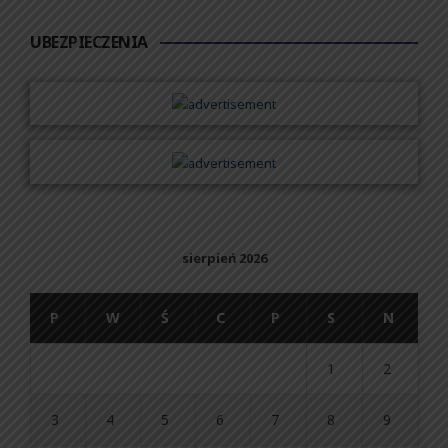
UBEZPIECZENIA
sierpień 2026
P
W
Ś
C
P
S
N
1
2
3
4
5
6
7
8
9