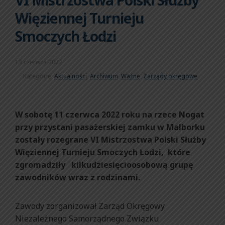
VI Mistrzostwa Polski Służby
Więziennej Turnieju
Smoczych Łodzi
13 czerwca 2022
Kategorie:
Aktualności
,
Archiwum
,
Ważne
,
Zarządy okręgowe
W sobotę 11 czerwca 2022 roku na rzece Nogat
przy przystani pasażerskiej zamku w Malborku
zostały rozegrane VI Mistrzostwa Polski Służby
Więziennej Turnieju Smoczych Łodzi, które
zgromadziły kilkudziesięcioosobową grupę
zawodników wraz z rodzinami.
Zawody zorganizował Zarząd Okręgowy
Niezależnego Samorządnego Związku