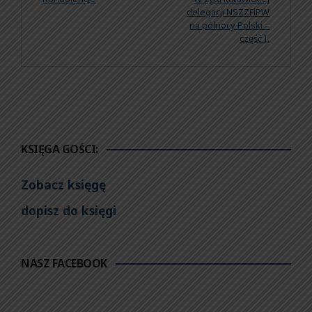
delegacji NSZZFiPW
na północy Polski –
część I.
KSIĘGA GOŚCI:
Zobacz księgę
dopisz do księgi
NASZ FACEBOOK