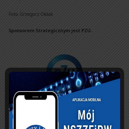
Foto. Grzegorz Ołdak
Sponsorem Strategicznym jest PZU.
Galeria zdjęć: