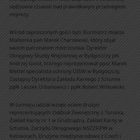
sędziowie czuwali nad prawidłowym przebiegiem
imprezy.
Wśród zaproszonych gości byli: Burmistrz miasta
Malborka pan Marek Charzewski, który objął
swoim patronatem mistrzostwa. Dyrektor
Okręgowy Służby Więziennej w Bydgoszczy płk
Andrzej Gniot, którego reprezentował ppor. Marek
Mettel specjalista ochrony OISW w Bydgoszczy,
Zastępcy Dyrektora Zakładu Karnego z Sztumie
ppłk Leszek Urbanowicz i ppłk Robert Witkowski.
W turnieju udział wzięło osiem drużyn
reprezentujących: Oddział Zewnętrzny z Torunia,
Zakład Karny nr 1 w Grudziądzu, Zakład Karny w
Sztumie, Zarządu Okręgowego NSZZFiPW w
Katowicach, Drużyna międzynarodowa z Czech i