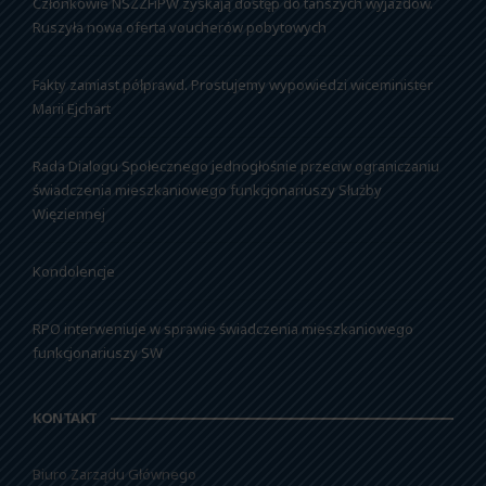
Członkowie NSZZFiPW zyskają dostęp do tańszych wyjazdów.
Ruszyła nowa oferta voucherów pobytowych
Fakty zamiast półprawd. Prostujemy wypowiedzi wiceminister
Marii Ejchart
Rada Dialogu Społecznego jednogłośnie przeciw ograniczaniu
świadczenia mieszkaniowego funkcjonariuszy Służby
Więziennej
Kondolencje
RPO interweniuje w sprawie świadczenia mieszkaniowego
funkcjonariuszy SW
KONTAKT
Biuro Zarządu Głównego