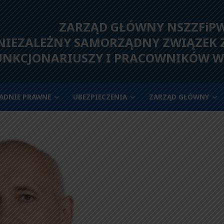
ZARZĄD GŁÓWNY NSZZFiP
IEZALEŻNY SAMORZĄDNY ZWIĄZEK
UNKCJONARIUSZY I PRACOWNIKÓW W
ADNIE PRAWNE
UBEZPIECZENIA
ZARZĄD GŁÓWNY