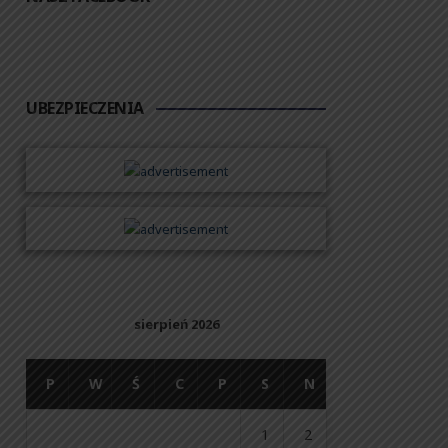
UBEZPIECZENIA
sierpień 2026
P
W
Ś
C
P
S
N
1
2