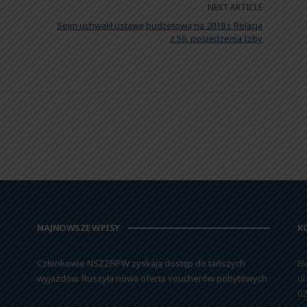
NEXT ARTICLE
Sejm uchwalił ustawę budżetową na 2018 r. Relacja
z 56. posiedzenia Izby
NAJNOWSZE WPISY
K
Członkowie NSZZFiPW zyskają dostęp do tańszych
Bi
wyjazdów. Ruszyła nowa oferta voucherów pobytowych
ul
02