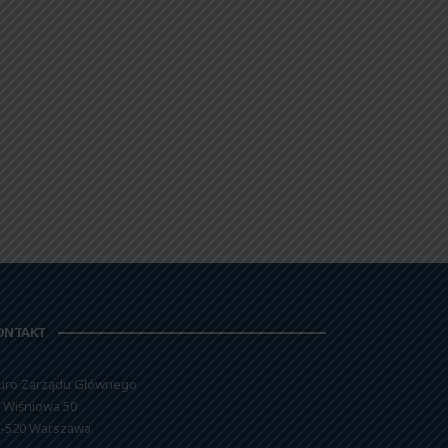
ONTAKT
uro Zarządu Głównego
. Wiśniowa 50
-520 Warszawa