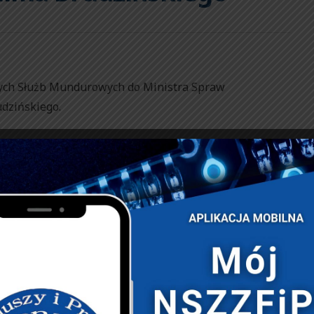
ych Służb Mundurowych do Ministra Spraw
dzińskiego.