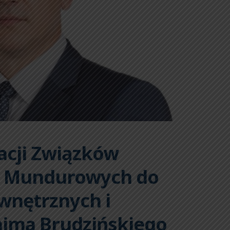
acji Związków
b Mundurowych do
wnętrznych i
hima Brudzińskiego