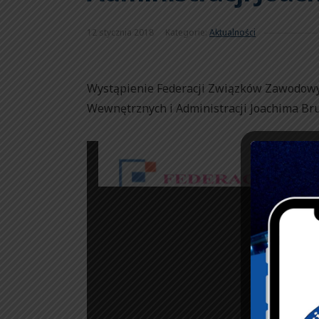
12 stycznia 2018
Kategorie:
Aktualności
Wystąpienie Federacji Związków Zawodow
Wewnętrznych i Administracji Joachima Bru