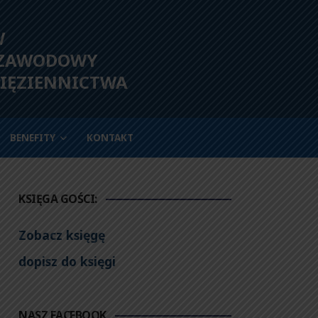
W
 ZAWODOWY
IĘZIENNICTWA
BENEFITY
KONTAKT
KSIĘGA GOŚCI:
Zobacz księgę
dopisz do księgi
NASZ FACEBOOK