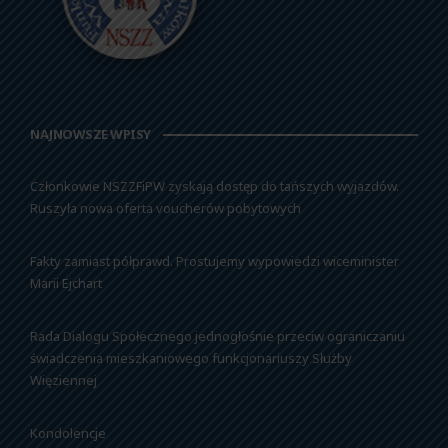
NAJNOWSZE WPISY
Członkowie NSZZFiPW zyskają dostęp do tańszych wyjazdów.
Ruszyła nowa oferta voucherów pobytowych
Fakty zamiast półprawd. Prostujemy wypowiedzi wiceminister
Marii Ejchart
Rada Dialogu Społecznego jednogłośnie przeciw ograniczaniu
świadczenia mieszkaniowego funkcjonariuszy Służby
Więziennej
Kondolencje