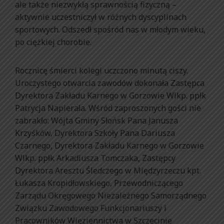
ale także niezwykłą sprawnością fizyczną –
aktywnie uczestniczył w różnych dyscyplinach
sportowych. Odszedł spośród nas w młodym wieku,
po ciężkiej chorobie.
Rocznicę śmierci kolegi uczczono minutą ciszy.
Uroczystego otwarcia zawodów dokonała Zastępca
Dyrektora Zakładu Karnego w Gorzowie Wlkp. ppłk
Patrycja Napierała. Wśród zaproszonych gości nie
zabrakło: Wójta Gminy Słońsk Pana Janusza
Krzyśków, Dyrektora Szkoły Pana Dariusza
Czarnego, Dyrektora Zakładu Karnego w Gorzowie
Wlkp. ppłk Arkadiusza Tomczaka, Zastępcy
Dyrektora Aresztu Śledczego w Międzyrzeczu kpt.
Łukasza Kropidłowskiego, Przewodniczącego
Zarządu Okręgowego Niezależnego Samorządnego
Związku Zawodowego Funkcjonariuszy i
Pracowników Więziennictwa w Szczecinie