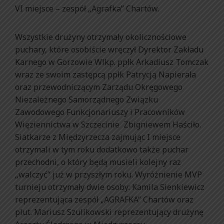
VI miejsce – zespół „Agrafka” Chartów.
Wszystkie drużyny otrzymały okolicznościowe
puchary, które osobiście wręczył Dyrektor Zakładu
Karnego w Gorzowie Wlkp. ppłk Arkadiusz Tomczak
wraz ze swoim zastępcą ppłk Patrycją Napierała
oraz przewodniczącym Zarządu Okręgowego
Niezależnego Samorządnego Związku
Zawodowego Funkcjonariuszy i Pracowników
Więziennictwa w Szczecinie Zbigniewem Haściło.
Siatkarze z Międzyrzecza zajmując I miejsce
otrzymali w tym roku dodatkowo także puchar
przechodni, o który będą musieli kolejny raz
„walczyć” już w przyszłym roku. Wyróżnienie MVP
turnieju otrzymały dwie osoby: Kamila Sienkiewicz
reprezentująca zespół „AGRAFKA” Chartów oraz
plut. Mariusz Szulikowski reprezentujący drużynę