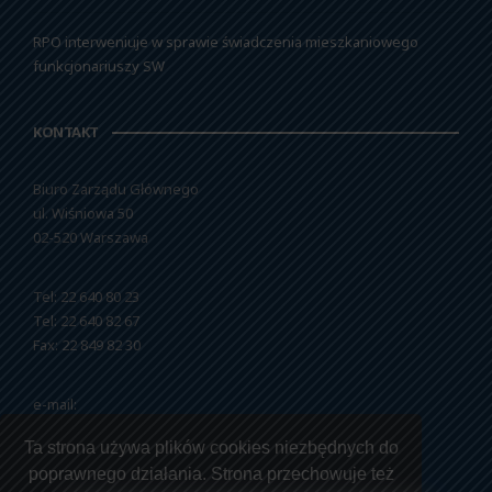
RPO interweniuje w sprawie świadczenia mieszkaniowego
funkcjonariuszy SW
KONTAKT
Biuro Zarządu Głównego
ul. Wiśniowa 50
02-520 Warszawa
Tel: 22 640 80 23
Tel: 22 640 82 67
Fax: 22 849 82 30
e-mail:
nszzfipw@nszzfipw.org.pl
Ta strona używa plików cookies niezbędnych do
poprawnego działania. Strona przechowuje też