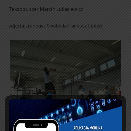
Tekst: st. szer. Marcin Łukasiewicz
zdjęcia: Ireneusz Swoboda/Tadeusz Lipień