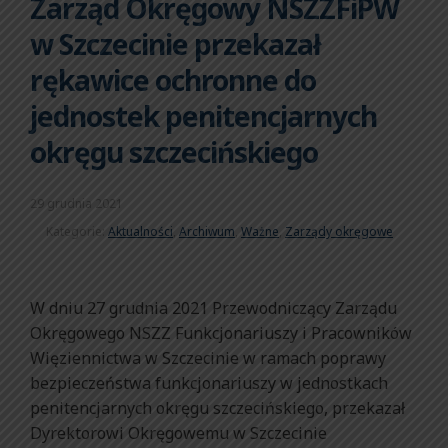
Zarząd Okręgowy NSZZFiPW
w Szczecinie przekazał
rękawice ochronne do
jednostek penitencjarnych
okręgu szczecińskiego
29 grudnia 2021
Kategorie:
Aktualności
,
Archiwum
,
Ważne
,
Zarządy okręgowe
W dniu 27 grudnia 2021 Przewodniczący Zarządu
Okręgowego NSZZ Funkcjonariuszy i Pracowników
Więziennictwa w Szczecinie w ramach poprawy
bezpieczeństwa funkcjonariuszy w jednostkach
penitencjarnych okręgu szczecińskiego, przekazał
Dyrektorowi Okręgowemu w Szczecinie