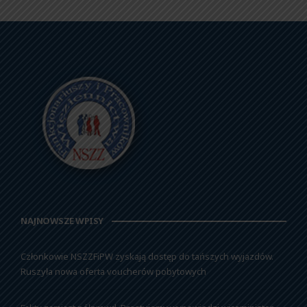
NAJNOWSZE WPISY
Członkowie NSZZFiPW zyskają dostęp do tańszych wyjazdów.
Ruszyła nowa oferta voucherów pobytowych