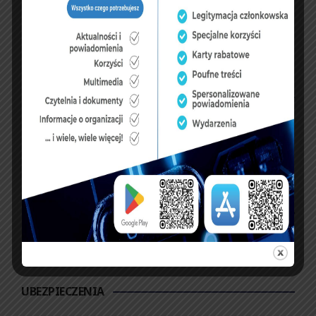
KSIĘGA GOŚCI:
Zobacz księgę
dopisz do księgi
NASZ FACEBOOK
UBEZPIECZENIA