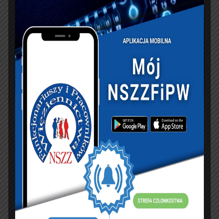
PREVIOUS ARTICLE
NEXT ARTICLE
“Świąteczna Paczka”
Akcja “Świąteczna
w Okręgu
Paczka” Zarząd
Szczecińskim
Okręgowy NSZZFiPW
w Krakowie.