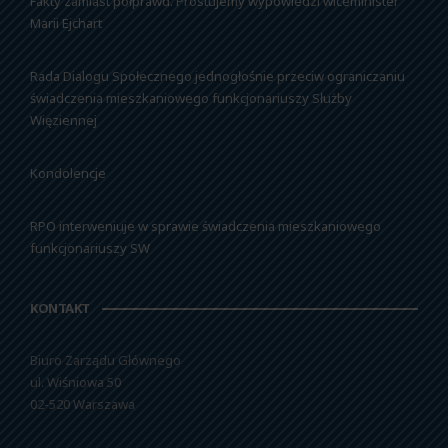
Fakty zamiast półprawd. Prostujemy wypowiedzi wiceminister
Marii Ejchart
Rada Dialogu Społecznego jednogłośnie przeciw ograniczaniu
świadczenia mieszkaniowego funkcjonariuszy Służby
Więziennej
Kondolencje
RPO interweniuje w sprawie świadczenia mieszkaniowego
funkcjonariuszy SW
KONTAKT
Biuro Zarządu Głównego
ul. Wiśniowa 50
02-520 Warszawa