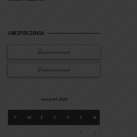
UBEZPIECZENIA
sierpień 2026
P
W
Ś
C
P
S
N
1
2