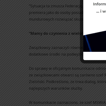
“Sytuacja ta zmusza Federację, aby z opis
premiera jako do osoby posiadającej wszel
mundurowych rozwiązać skutecznie” – czyt
“Mamy do czynienia z wieloletnimi zan
Związkowcy zaznaczyli również, że w projek
dodatkowe środki na podwyżki i waloryzacj
Do sprawy w oficjalnym komunikacie odnios
ze związkowcami otwarci są zarówno szef M
Zieliński. Podkreślono, że trwa dialog, kt
najlepszych warunków służby.
W komunikacie zaznaczono, że szef MSWiA J