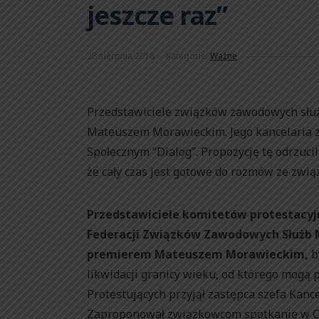
jeszcze raz”
28 sierpnia 2018
Kategorie:
Ważne
Przedstawiciele związków zawodowych słu
Mateuszem Morawieckim. Jego kancelaria
Społecznym “Dialog”. Propozycję tę odrzu
że cały czas jest gotowe do rozmów ze zwi
Przedstawiciele komitetów protestacy
Federacji Związków Zawodowych Służb M
premierem Mateuszem Morawieckim,
b
likwidacji granicy wieku, od którego mogą 
Protestujących przyjął zastępca szefa Kanc
Zaproponował związkowcom spotkanie w Cent