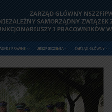
ZARZĄD GŁÓWNY NSZZFiP
IEZALEŻNY SAMORZĄDNY ZWIĄZEK
UNKCJONARIUSZY I PRACOWNIKÓW W
ADNIE PRAWNE
UBEZPIECZENIA
ZARZĄD GŁÓWNY