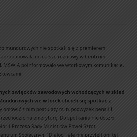
żb mundurowych nie spotkali się z premierem
 zaproponowała im dalsze rozmowy w Centrum
cili. MSWiA poinformowało we wtorkowym komunikacie,
ązkowcami.
jnych związków zawodowych wchodzących w skład
undurowych we wtorek chcieli się spotkać z
y omówić z nim postulaty m.in. podwyżek pensji i
przechodzić na emeryturę. Do spotkania nie doszło.
elarii Prezesa Rady Ministrów Paweł Szrot.
rum Społecznym “Dialog”, ale nie przyjęli oni tej