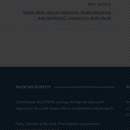
NEXT ARTICLE
Niskie płace i wzrost nadgodzin. Służba Więzienna
traci cierpliwość i rozpoczyna strajk włoski
NAJNOWSZE WPISY
K
Członkowie NSZZFiPW zyskają dostęp do tańszych
Bi
wyjazdów. Ruszyła nowa oferta voucherów pobytowych
ul
02
Fakty zamiast półprawd. Prostujemy wypowiedzi