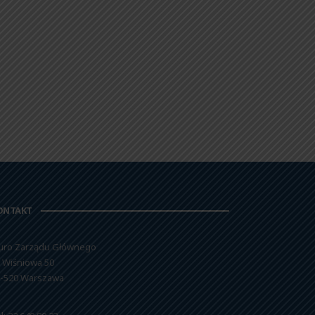
ONTAKT
uro Zarządu Głównego
. Wiśniowa 50
-520 Warszawa