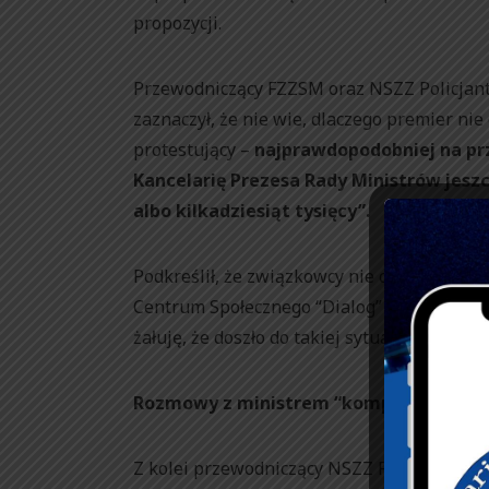
propozycji.
Przewodniczący FZZSM oraz NSZZ Policjan
zaznaczył, że nie wie, dlaczego premier nie
protestujący –
najprawdopodobniej na prz
Kancelarię Prezesa Rady Ministrów jeszcz
albo kilkadziesiąt tysięcy”.
Podkreślił, że związkowcy nie chcą “prowad
Centrum Społecznego “Dialog” nazwał pomy
żałuję, że doszło do takiej sytuacji – powiedz
Rozmowy z ministrem “kompletnie bez 
Z kolei przewodniczący NSZZ Funkcjonarius