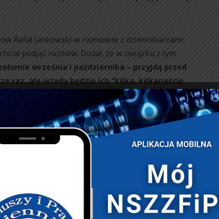
tów Rafał Jankowski w rozmowie z dziennikarzami
 chciał podjąć rozmów. Dodał, że w związku z tym
ełomie września i października – przyjdą przed
e raz, ale wtedy będzie ich “kilka, kilkanaście
zić dialogu na ulicy”. Zaproszenie Pawła Szrota do
łką. – Nie potrafię nawet tego skomentować, bardzo
iał.
rezultatów”
zy i Pracowników Więziennictwa Czesław Tula ocenił,