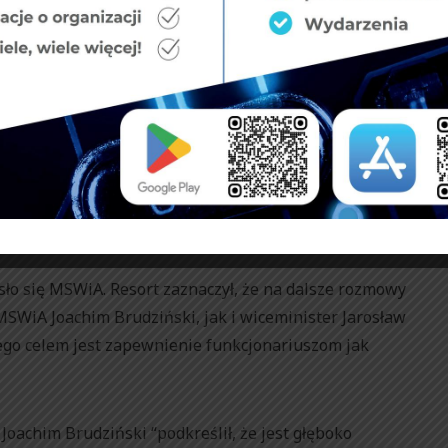
anymi problemami zwrócić się bezpośrednio do pana
kie kompetencje, aby kryzys kadrowy w służbach
amy w piśmie.
iedbaniami”
cie przyszłorocznego budżetu m.in. “nie pojawiły się
ę uposażeń, których domaga się Federacja”.
ło się MSWiA. Resort zaznaczył, że na dalsze rozmowy
SWiA Joachim Brudziński, jak i wiceminister Jarosław
órego celem jest zapewnienie funkcjonariuszom jak
oachim Brudziński “podkreślił, że jest głęboko