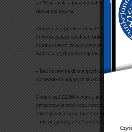
że “ktoś z całą odpowiedzialnością chce na
nie są polityczne.
Związkowcy przekazali w KPRM pismo do pr
imieniu tysięcy polskich funkcjonariuszy
mundurowych, rozgoryczonych własną sytua
nadzorujących poszczególne służby”.
– Bez sprawnie działających służb nie moż
sprawnie działających służbach – podkreśli
Dodali, że FZZSM w marcu alarmowała swoic
przedstawiła sześciopunktowy plan ustabili
zareagował jedynie minister MSWiA, który 
– nie przyniosły one “kompletnie żadnych r