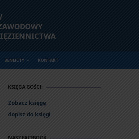
W
 ZAWODOWY
IĘZIENNICTWA
BENEFITY
KONTAKT
KSIĘGA GOŚCI:
Zobacz księgę
dopisz do księgi
NASZ FACEBOOK