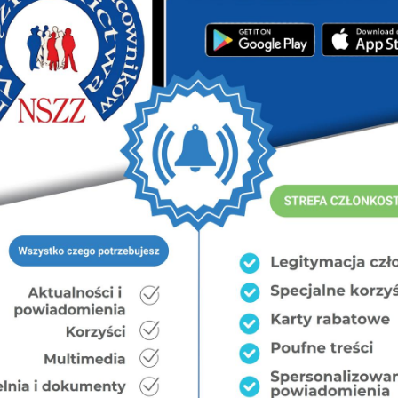
s popchnąć w stronę protestu politycznego”, a służby
emiera. Napisali w nim, że przychodzą do niego w
 zaniepokojonych kryzysem kadrowym w służbach
cją materialną i rozczarowanych postawą ministrów
e być mowy o bezpieczeństwie, a bez funkcjonariuszy o
li związkowcy w piśmie do premiera.
h ministrów o złej sytuacji w służbach oraz
zowania sytuacji kadrowej. Zaznaczyli, że na ich apel
podjął ze związkowcami rozmowy, jednak – ich zdaniem
ezultatów”.