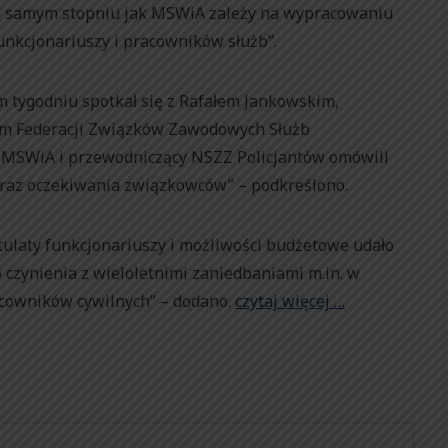
im samym stopniu jak MSWiA zależy na wypracowaniu
unkcjonariuszy i pracowników służb”.
m tygodniu spotkał się z Rafałem Jankowskim,
em Federacji Związków Zawodowych Służb
 MSWiA i przewodniczący NSZZ Policjantów omówili
oraz oczekiwania związkowców” – podkreślono.
stulaty funkcjonariuszy i możliwości budżetowe udało
 czynienia z wieloletnimi zaniedbaniami m.in. w
acowników cywilnych” – dodano.
czytaj więcej …