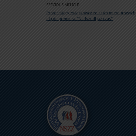
PREVIOUS ARTICLE
Protestujący związkowcy ze służb mundurowych
idą do premiera. “Nadszedł już czas”