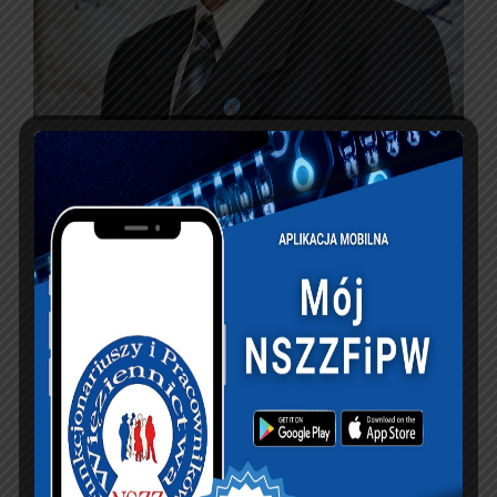
PREVIOUS ARTICLE
NEXT ARTICLE
WNIOSEK FZZSM do
Komunikat
Pani Premier
KSIĘGA GOŚCI: