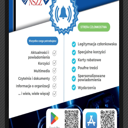
Zobacz księgę
dopisz do księgi
NASZ FACEBOOK
UBEZPIECZENIA
sierpień 2026