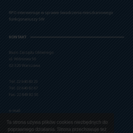
RPO interweniuje w sprawie świadczenia mieszkaniowego
funkcjonariuszy SW
KONTAKT
Biuro Zarządu Głównego
ul. Wiśniowa 50
02-520 Warszawa
Tel: 22 640 80 23
Tel: 22 640 82 67
Fax: 22 849 82 30
e-mail:
nszzfipw@nszzfipw.org.pl
Ta strona używa plików cookies niezbędnych do
poprawnego działania. Strona przechowuje też