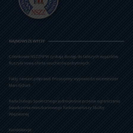
NAJNOWSZE WPISY
Członkowie NSZZFiPW zyskają dostęp do tańszych wyjazdów.
Ruszyła nowa oferta voucherów pobytowych
Fakty zamiast półprawd. Prostujemy wypowiedzi wiceminister
Marii Ejchart
Rada Dialogu Społecznego jednogłośnie przeciw ograniczaniu
świadczenia mieszkaniowego funkcjonariuszy Służby
Więziennej
Kondolencje