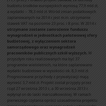
budżetu środków europejskich wyniosą 77,9 mld zł,
a wydatki – 78,3 mld zł. Wśród zmian podatkowych
zaplanowanych na 2014 r. jest m.in. utrzymanie
stawek VAT na poziomie 23 proc. i 8 proc. W 2014 r.
utrzymane zostanie zamrożenie funduszu
wynagrodzeń w jednostkach państwowej sfery
budżetowej, z wyłączeniem sektora
samorządowego oraz wynagrodzeń
pracowników publicznych szkół wyższych.
W
przyszłym roku realizowanych ma być 37
programów wieloletnich, na które zaplanowano
wydatki budżetowe w wysokości ok. 8,3 mld zł.
Prognozowane przychody z prywatyzacji mają
wynieść 3,7 mld zł. Projekt został przyjęty przez
rząd 27 września 2013 r., a 30 września 2013 r.
wpłynął on do laski marszałkowskiej. W ramach
pierwszego czytania oprócz uzasadnienia projektu