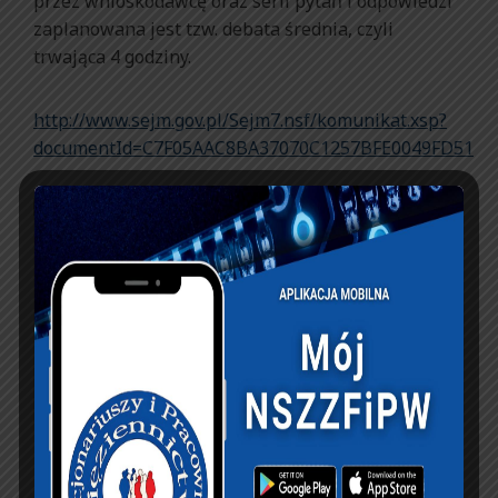
przez wnioskodawcę oraz serii pytań i odpowiedzi
zaplanowana jest tzw. debata średnia, czyli
trwająca 4 godziny.
http://www.sejm.gov.pl/Sejm7.nsf/komunikat.xsp?
documentId=C7F05AAC8BA37070C1257BFE0049FD51
PREVIOUS ARTICLE
NEXT ARTICLE
V Mistrzostwa Służby
Dzisiaj posiedzenie
Więziennej w
Podkomisji nt. L-4
Marszobiegu
Terenowym – Sucha
2013 rok