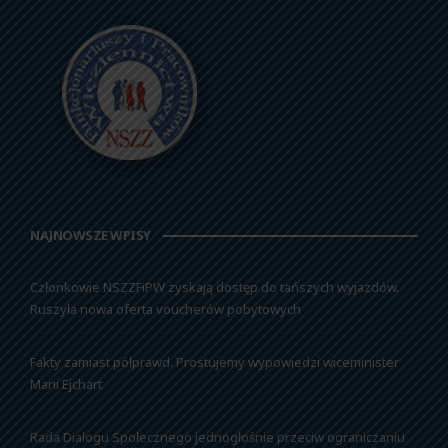
NAJNOWSZE WPISY
Członkowie NSZZFiPW zyskają dostęp do tańszych wyjazdów.
Ruszyła nowa oferta voucherów pobytowych
Fakty zamiast półprawd. Prostujemy wypowiedzi wiceminister
Marii Ejchart
Rada Dialogu Społecznego jednogłośnie przeciw ograniczaniu