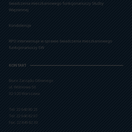
świadczenia mieszkaniowego funkcjonariuszy Służby
Więziennej
Kondolencje
RPO interweniuje w sprawie świadczenia mieszkaniowego
funkcjonariuszy SW
KONTAKT
Biuro Zarządu Głównego
ul. Wiśniowa 50
02-520 Warszawa
Tel: 22 640 80 23
Tel: 22 640 82 67
Fax: 22 849 82 30