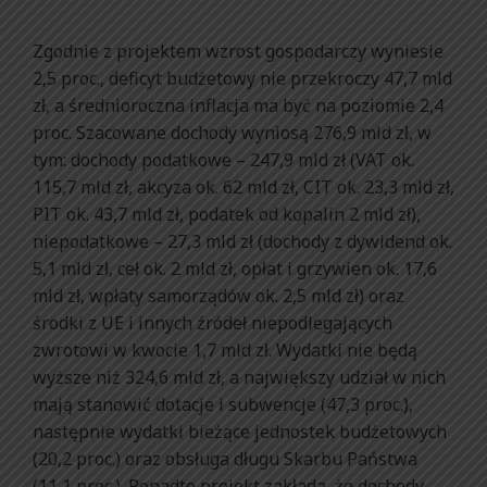
Zgodnie z projektem wzrost gospodarczy wyniesie
2,5 proc., deficyt budżetowy nie przekroczy 47,7 mld
zł, a średnioroczna inflacja ma być na poziomie 2,4
proc. Szacowane dochody wyniosą 276,9 mld zł, w
tym: dochody podatkowe – 247,9 mld zł (VAT ok.
115,7 mld zł, akcyza ok. 62 mld zł, CIT ok. 23,3 mld zł,
PIT ok. 43,7 mld zł, podatek od kopalin 2 mld zł),
niepodatkowe – 27,3 mld zł (dochody z dywidend ok.
5,1 mld zł, ceł ok. 2 mld zł, opłat i grzywien ok. 17,6
mld zł, wpłaty samorządów ok. 2,5 mld zł) oraz
środki z UE i innych źródeł niepodlegających
zwrotowi w kwocie 1,7 mld zł. Wydatki nie będą
wyższe niż 324,6 mld zł, a największy udział w nich
mają stanowić dotacje i subwencje (47,3 proc.),
następnie wydatki bieżące jednostek budżetowych
(20,2 proc.) oraz obsługa długu Skarbu Państwa
(11,1 proc.). Ponadto projekt zakłada, że dochody