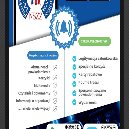
KSIĘGA GOŚCI:
Zobacz księgę
dopisz do księgi
NASZ FACEBOOK
UBEZPIECZENIA