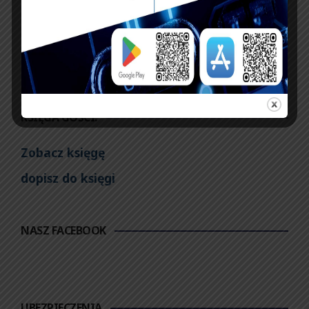
Generalnym SW.
KSIĘGA GOŚCI:
Zobacz księgę
dopisz do księgi
NASZ FACEBOOK
UBEZPIECZENIA