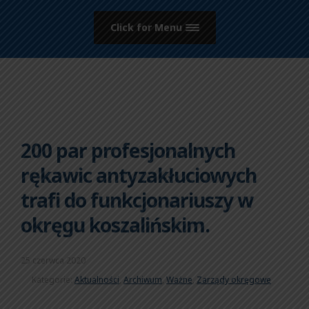
Click for Menu
200 par profesjonalnych
rękawic antyzakłuciowych
trafi do funkcjonariuszy w
okręgu koszalińskim.
25 czerwca 2020
Kategorie:
Aktualności
,
Archiwum
,
Ważne
,
Zarządy okręgowe