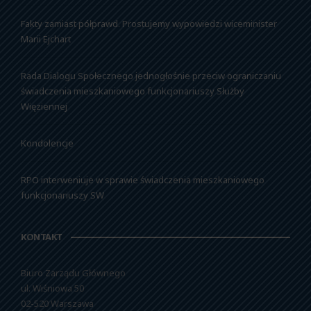
Fakty zamiast półprawd. Prostujemy wypowiedzi wiceminister
Marii Ejchart
Rada Dialogu Społecznego jednogłośnie przeciw ograniczaniu
świadczenia mieszkaniowego funkcjonariuszy Służby
Więziennej
Kondolencje
RPO interweniuje w sprawie świadczenia mieszkaniowego
funkcjonariuszy SW
KONTAKT
Biuro Zarządu Głównego
ul. Wiśniowa 50
02-520 Warszawa