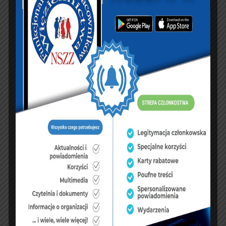
PREVIOUS ARTICLE
NEXT ARTICLE
Funkcjonariusze SW
Komunikat po
działający przy OR
spotkaniu
PCK w Malborku
Przewodniczącego
odpowiedzieli na apel
ZG NSZZFiPW z
MS
Dyrektorem