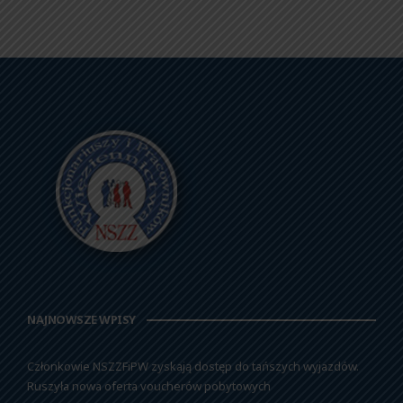
NAJNOWSZE WPISY
Członkowie NSZZFiPW zyskają dostęp do tańszych wyjazdów.
Ruszyła nowa oferta voucherów pobytowych