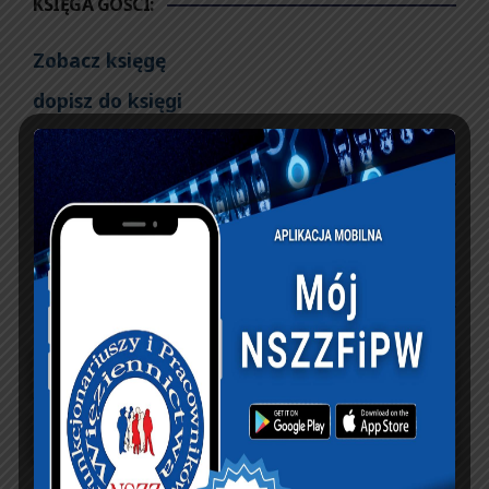
KSIĘGA GOŚCI:
Zobacz księgę
dopisz do księgi
NASZ FACEBOOK
UBEZPIECZENIA