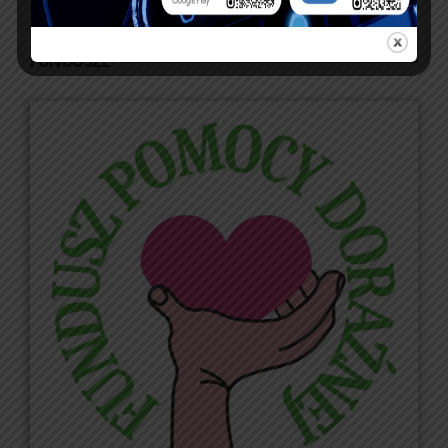
« sty
mar »
FUNDUSZE