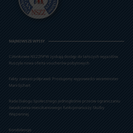
NAJNOWSZE WPISY
Członkowie NSZZFiPW zyskają dostęp do tańszych wyjazdów.
Ruszyła nowa oferta voucherów pobytowych
Fakty zamiast półprawd. Prostujemy wypowiedzi wiceminister
Marii Ejchart
Rada Dialogu Społecznego jednogłośnie przeciw ograniczaniu
świadczenia mieszkaniowego funkcjonariuszy Służby
Więziennej
Kondolencje