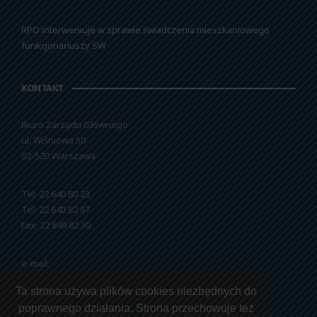
RPO interweniuje w sprawie świadczenia mieszkaniowego
funkcjonariuszy SW
KONTAKT
Biuro Zarządu Głównego
ul. Wiśniowa 50
02-520 Warszawa
Tel: 22 640 80 23
Tel: 22 640 82 67
Fax: 22 849 82 30
e-mail:
nszzfipw@nszzfipw.org.pl
Ta strona używa plików cookies niezbędnych do
poprawnego działania. Strona przechowuje też