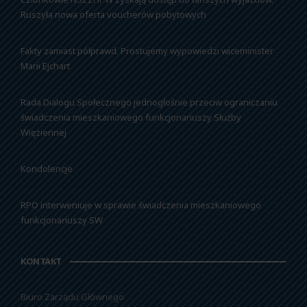
Ruszyła nowa oferta voucherów pobytowych
Fakty zamiast półprawd. Prostujemy wypowiedzi wiceminister
Marii Ejchart
Rada Dialogu Społecznego jednogłośnie przeciw ograniczaniu
świadczenia mieszkaniowego funkcjonariuszy Służby
Więziennej
Kondolencje
RPO interweniuje w sprawie świadczenia mieszkaniowego
funkcjonariuszy SW
KONTAKT
Biuro Zarządu Głównego