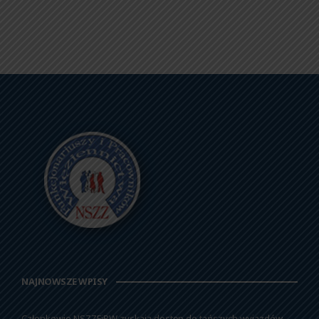
NAJNOWSZE WPISY
Członkowie NSZZFiPW zyskają dostęp do tańszych wyjazdów.