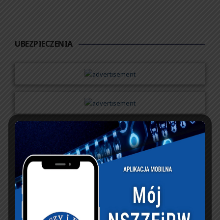
UBEZPIECZENIA
lipiec 2025
P
W
Ś
C
P
S
N
1
2
3
4
5
6