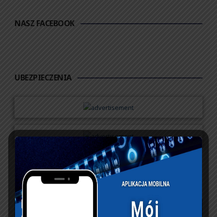
NASZ FACEBOOK
UBEZPIECZENIA
maj 2026
P
W
Ś
C
P
S
N