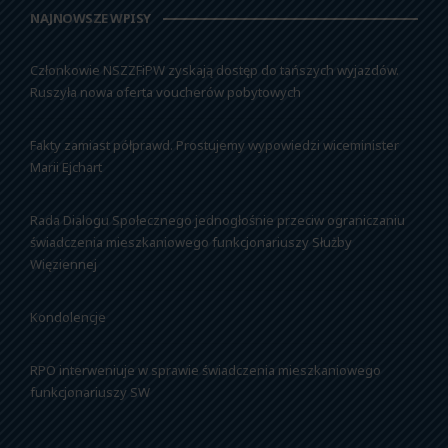
NAJNOWSZE WPISY
Członkowie NSZZFiPW zyskają dostęp do tańszych wyjazdów.
Ruszyła nowa oferta voucherów pobytowych
Fakty zamiast półprawd. Prostujemy wypowiedzi wiceminister
Marii Ejchart
Rada Dialogu Społecznego jednogłośnie przeciw ograniczaniu
świadczenia mieszkaniowego funkcjonariuszy Służby
Więziennej
Kondolencje
RPO interweniuje w sprawie świadczenia mieszkaniowego
funkcjonariuszy SW