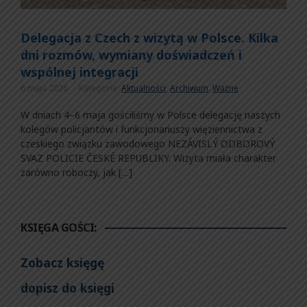
Delegacja z Czech z wizytą w Polsce. Kilka
dni rozmów, wymiany doświadczeń i
wspólnej integracji
6 maja 2026
Kategorie:
Aktualności
,
Archiwum
,
Ważne
W dniach 4–6 maja gościliśmy w Polsce delegację naszych
kolegów policjantów i funkcjonariuszy więziennictwa z
czeskiego związku zawodowego NEZÁVISLÝ ODBOROVÝ
SVAZ POLICIE ČESKÉ REPUBLIKY. Wizyta miała charakter
zarówno roboczy, jak […]
KSIĘGA GOŚCI:
Zobacz księgę
dopisz do księgi