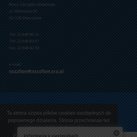
Biuro Zarządu Głównego
ul. Wiśniowa 50
02-520 Warszawa
Tel: 22 640 80 23
Tel: 22 640 82 67
Fax: 22 849 82 30
e-mail:
nszzfipw@nszzfipw.org.pl
Copyright © 2026 NSZZ Funkcjonariuszy i Pracowników
Ta strona używa plików cookies niezbędnych do
Więziennictwa.
poprawnego działania. Strona przechowuje też
pewne dane użytkowników.
Informacja o ciasteczkach
Przeczytaj jak korzystamy z twoich danych