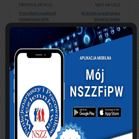
PREVIOUS ARTICLE
NEXT ARTICLE
Prezydent podpisał
W dziale pragmatyka
nowelizację KPK
dodano nowe
zarządzenia.
KSIĘGA GOŚCI:
Zobacz księgę
dopisz do księgi
NASZ FACEBOOK