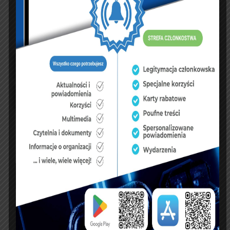
UBEZPIECZENIA
sierpień 2026
P
W
Ś
C
P
S
N
1
2
3
4
5
6
7
8
9