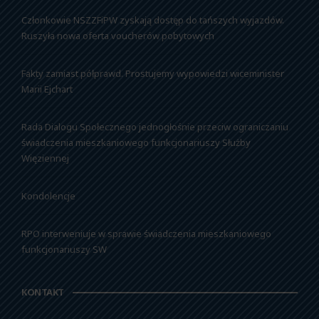
Członkowie NSZZFiPW zyskają dostęp do tańszych wyjazdów.
Ruszyła nowa oferta voucherów pobytowych
Fakty zamiast półprawd. Prostujemy wypowiedzi wiceminister
Marii Ejchart
Rada Dialogu Społecznego jednogłośnie przeciw ograniczaniu
świadczenia mieszkaniowego funkcjonariuszy Służby
Więziennej
Kondolencje
RPO interweniuje w sprawie świadczenia mieszkaniowego
funkcjonariuszy SW
KONTAKT