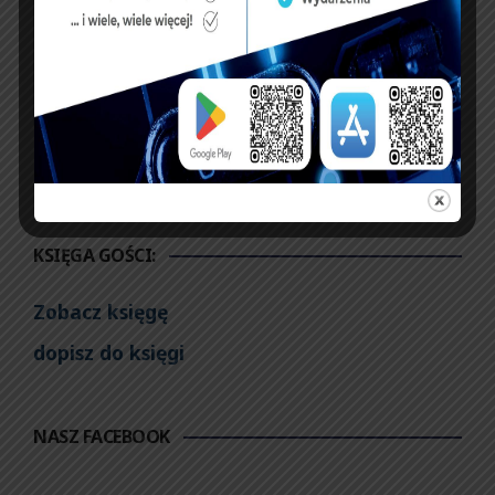
Zarząd Okręgowy w
Głównej Komisji
Opolu
Rewizyjnej 16-19
grudnia OSSW
Popowo
KSIĘGA GOŚCI:
Zobacz księgę
dopisz do księgi
NASZ FACEBOOK