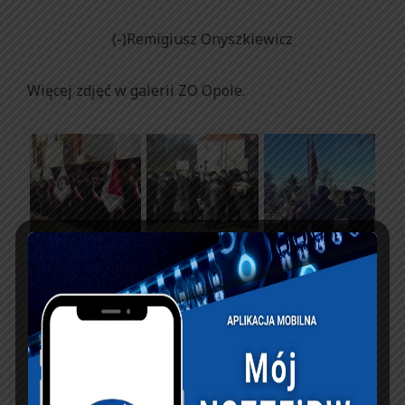
(-)Remigiusz Onyszkiewicz
Więcej zdjęć w galerii ZO Opole.