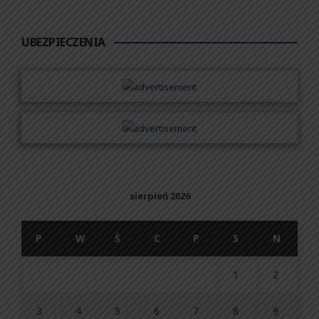
UBEZPIECZENIA
sierpień 2026
P
W
Ś
C
P
S
N
1
2
3
4
5
6
7
8
9