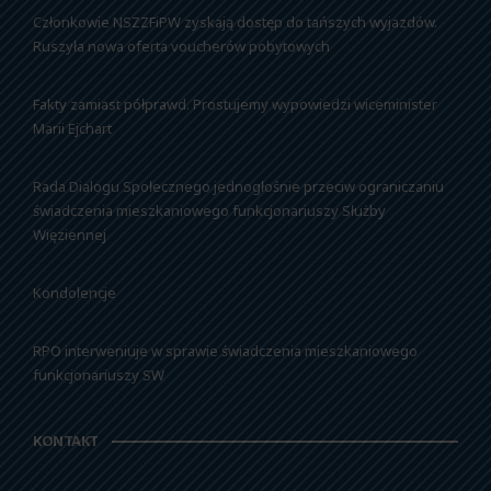
Członkowie NSZZFiPW zyskają dostęp do tańszych wyjazdów.
Ruszyła nowa oferta voucherów pobytowych
Fakty zamiast półprawd. Prostujemy wypowiedzi wiceminister
Marii Ejchart
Rada Dialogu Społecznego jednogłośnie przeciw ograniczaniu
świadczenia mieszkaniowego funkcjonariuszy Służby
Więziennej
Kondolencje
RPO interweniuje w sprawie świadczenia mieszkaniowego
funkcjonariuszy SW
KONTAKT