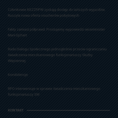
Członkowie NSZZFiPW zyskają dostęp do tańszych wyjazdów.
Ruszyła nowa oferta voucherów pobytowych
Fakty zamiast półprawd. Prostujemy wypowiedzi wiceminister
Marii Ejchart
Rada Dialogu Społecznego jednogłośnie przeciw ograniczaniu
świadczenia mieszkaniowego funkcjonariuszy Służby
Więziennej
Kondolencje
RPO interweniuje w sprawie świadczenia mieszkaniowego
funkcjonariuszy SW
KONTAKT