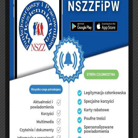
PREVIOUS ARTICLE
NEXT ARTICLE
gen.insp. Jacek
Pożegnanie generała
Kitliński odwołany ze
Andrzeja Leńczuka ze
stanowiska Dyrektora
Służbą Więzienną
Generalnego SW.
KSIĘGA GOŚCI:
Zobacz księgę
dopisz do księgi
NASZ FACEBOOK