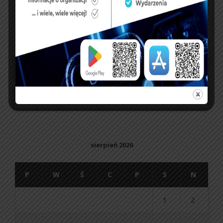
UBEZPIECZENIA
sierpień 2026
P
W
Ś
C
P
S
N
1
2