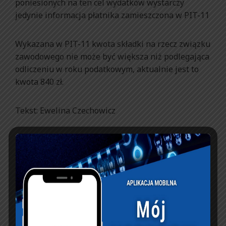
poniesionych na ten cel wydatków wystarczy
jedynie informacja płatnika zamieszczona w PIT-11
Wykazana w PIT-11 kwota składki na rzecz związku
zawodowego nie może być większa niż podlegająca
odliczeniu w roku podatkowym, aktualnie jest to
kwota 840 zł.
Tekst: Ewelina Czechowicz
źródło:
https://nszzp.pl/aktualnosci/840-zl-
odliczenia-z-tytulu-skladek-zwiazkowych-
zaplaconych-w-2023-roku-na-zwiazki-zawodowe-
w-pit/