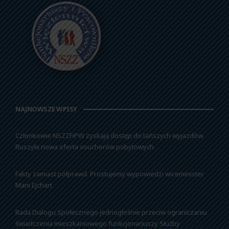
NAJNOWSZE WPISY
Członkowie NSZZFiPW zyskają dostęp do tańszych wyjazdów.
Ruszyła nowa oferta voucherów pobytowych
Fakty zamiast półprawd. Prostujemy wypowiedzi wiceminister
Marii Ejchart
Rada Dialogu Społecznego jednogłośnie przeciw ograniczaniu
świadczenia mieszkaniowego funkcjonariuszy Służby