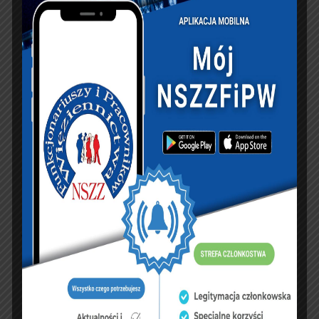
charakterze reprezentanta Minister Finansów. W
odpowiedzi na postulaty Federacji stwierdził, że
perturbacje związane z naborem w służbach
występują nierównomierne
w skali kraju i mogą mieć także przyczynę w tym,
że pensje w administracji państwowej nie są
konkurencyjne. Zaznaczył jednak, że administracja
państwowa jest stabilnym płatnikiem. Z uwagi na
uwarunkowania prawne nie ma możliwości
ustanowienia wskaźnika PKB przeznaczonego na
wzrost poziomu bezpieczeństwa państwa i jego o
granic oraz przeznaczenia dodatkowych środków,
ponieważ budżet jest uchwalony i utrzymujemy się
w realnym deficycie. Na wniosek szefów
poszczególnych służb istnieje możliwość
przesunięcia środków w ramach obecnego budżetu.
Kwestię wprowadzenia rozwiązań ustawowych o
prawie funkcjonariusza do zachowania 100%