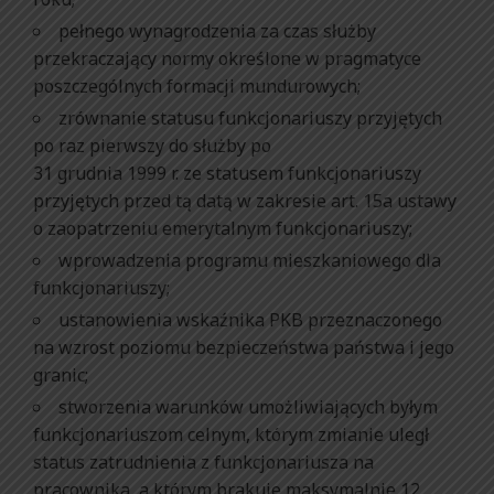
pełnego wynagrodzenia za czas służby
przekraczający normy określone w pragmatyce
poszczególnych formacji mundurowych;
zrównanie statusu funkcjonariuszy przyjętych
po raz pierwszy do służby po
31 grudnia 1999 r. ze statusem funkcjonariuszy
przyjętych przed tą datą w zakresie art. 15a ustawy
o zaopatrzeniu emerytalnym funkcjonariuszy;
wprowadzenia programu mieszkaniowego dla
funkcjonariuszy;
ustanowienia wskaźnika PKB przeznaczonego
na wzrost poziomu bezpieczeństwa państwa i jego
granic;
stworzenia warunków umożliwiających byłym
funkcjonariuszom celnym, którym zmianie uległ
status zatrudnienia z funkcjonariusza na
pracownika, a którym brakuje maksymalnie 12