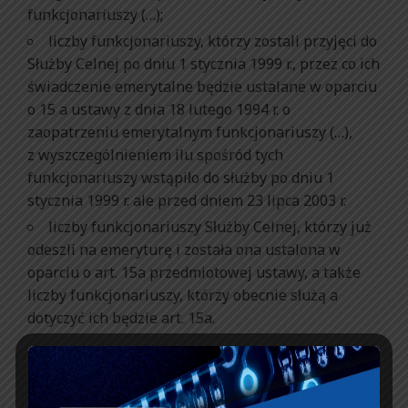
funkcjonariuszy (…);
liczby funkcjonariuszy, którzy zostali przyjęci do
Służby Celnej po dniu 1 stycznia 1999 r., przez co ich
świadczenie emerytalne będzie ustalane w oparciu
o 15 a ustawy z dnia 18 lutego 1994 r. o
zaopatrzeniu emerytalnym funkcjonariuszy (…),
z wyszczególnieniem ilu spośród tych
funkcjonariuszy wstąpiło do służby po dniu 1
stycznia 1999 r. ale przed dniem 23 lipca 2003 r.
liczby funkcjonariuszy Służby Celnej, którzy już
odeszli na emeryturę i została ona ustalona w
oparciu o art. 15a przedmiotowej ustawy, a także
liczby funkcjonariuszy, którzy obecnie służą a
dotyczyć ich będzie art. 15a.
Piotr Walczak w swoim wystąpieniu poinformował
zebranych, że występuje w nim także w