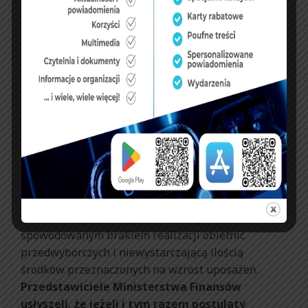
uposażenia w przypadku choroby podczas
zwolnień lekarskich nieprzekraczających 30 dni w
roku, należy rozpatrywać w aspekcie rozwiązań
prawnych i zmniejszenia się statystycznej liczy
funkcjonariuszy przebywających na zwolnieniach
lekarskich. Minister Walczak zapewnił na koniec,
że o postulatach Federacji Związków Zawodowych
Służb Mundurowych zostaną poinformowani
Prezes Rady Ministrów oraz Minister Finansów.
W wystąpieniach reprezentantów Federacji nie
zabrakło informacji o pogarszających się nastrojach
wśród funkcjonariuszy i o zniecierpliwieniu
spowodowanym brakiem realizacji obietnic
przedwyborczych i niewystarczającą ilością
środków przeznaczonych na wzrost uposażeń.
Przedstawiciele Ministerstwa Finansów
usłyszeli, że jeżeli i tym razem postulaty