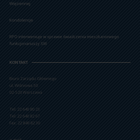
Więziennej
Kondolencje
RPO interweniuje w sprawie świadczenia mieszkaniowego
funkcjonariuszy SW
KONTAKT
Biuro Zarządu Głównego
ul. Wiśniowa 50
02-520 Warszawa
Tel: 22 640 80 23
Tel: 22 640 82 67
Fax: 22 849 82 30
e-mail: