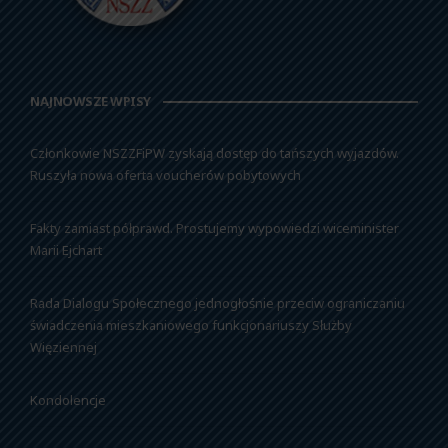
NAJNOWSZE WPISY
Członkowie NSZZFiPW zyskają dostęp do tańszych wyjazdów.
Ruszyła nowa oferta voucherów pobytowych
Fakty zamiast półprawd. Prostujemy wypowiedzi wiceminister
Marii Ejchart
Rada Dialogu Społecznego jednogłośnie przeciw ograniczaniu
świadczenia mieszkaniowego funkcjonariuszy Służby
Więziennej
Kondolencje