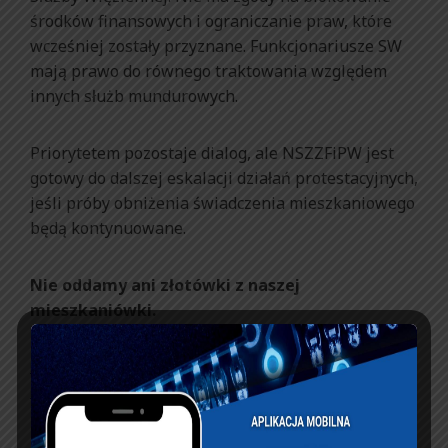
środków finansowych i ograniczanie praw, które
wcześniej zostały przyznane. Funkcjonariusze SW
mają prawo do równego traktowania względem
innych służb mundurowych.
Priorytetem pozostaje dialog, ale NSZZFiPW jest
gotowy do dalszej eskalacji działań protestacyjnych,
jeśli próby obniżenia świadczenia mieszkaniowego
będą kontynuowane.
Nie oddamy ani złotówki z naszej
mieszkaniówki.
Harmonogram-Dzialan-Komitetu-Protestacyjnego-NSZZFiPW-
FW
Pobierz