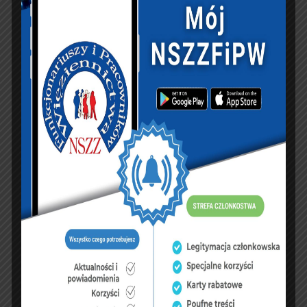
PREVIOUS ARTICLE
NEXT ARTICLE
XXXV-lecie NSZZFiPW
Forum Związków
w Okręgu Gdańskim.
Zawodowych, NSZZ
„Bo tak naprawdę
„Solidarność” i OPZZ
zawsze chodziło o
mówią jednym
ludzi”
głosem. Związki
zawodowe chcą
realnych podwyżek w
2027 roku
KSIĘGA GOŚCI:
Zobacz księgę