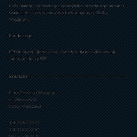
Rada Dialogu Społecznego jednogłośnie przeciw ograniczaniu
świadczenia mieszkaniowego funkcjonariuszy Służby
Więziennej
Kondolencje
RPO interweniuje w sprawie świadczenia mieszkaniowego
funkcjonariuszy SW
KONTAKT
Biuro Zarządu Głównego
ul. Wiśniowa 50
02-520 Warszawa
Tel: 22 640 80 23
Tel: 22 640 82 67
Fax: 22 849 82 30