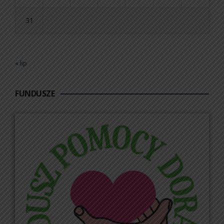
31
« lip
FUNDUSZE