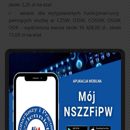
około 2,25 zł na etat
awans dla wytypowanych funkcjonariuszy
pełniących służbę w CZSW, OISW, COSSW, OSSW,
ODK – wydzielona kwota około 10 428,00 zł , około
11,00 zł na etat
Planowany termin awansów nie później niż od
15.11.2016 r.
PREVIOUS ARTICLE
NEXT ARTICLE
Posiedzenie RDS –
Nowe Rozwiązania
Podzespół Ds. Służb
Open Life
Mundurowych