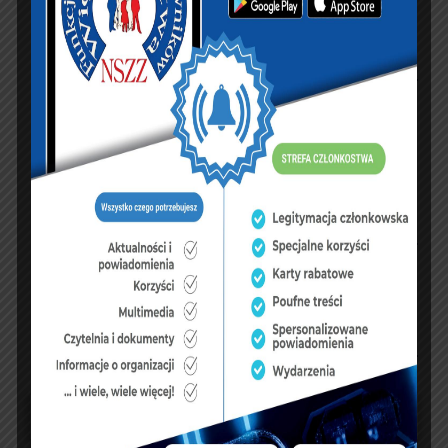
KSIĘGA GOŚCI:
Zobacz księgę
dopisz do księgi
NASZ FACEBOOK
UBEZPIECZENIA