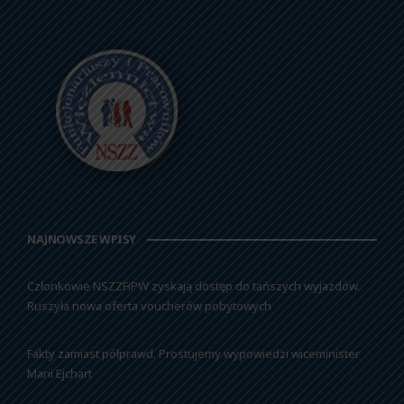
NAJNOWSZE WPISY
Członkowie NSZZFiPW zyskają dostęp do tańszych wyjazdów.
Ruszyła nowa oferta voucherów pobytowych
Fakty zamiast półprawd. Prostujemy wypowiedzi wiceminister
Marii Ejchart