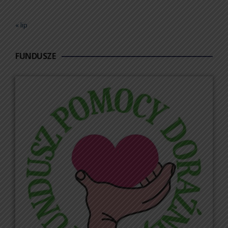
« lip
FUNDUSZE