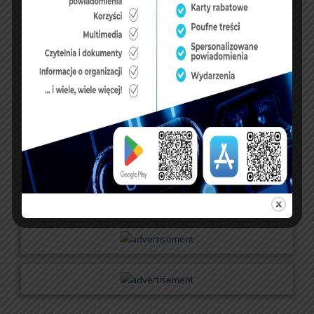
KSIĘGA GOŚCI:
Zobacz księgę
dopisz do księgi
NASZ FACEBOOK
UBEZPIECZENIA