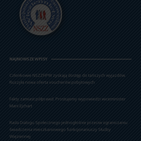
NAJNOWSZE WPISY
Członkowie NSZZFiPW zyskają dostęp do tańszych wyjazdów.
Ruszyła nowa oferta voucherów pobytowych
Fakty zamiast półprawd. Prostujemy wypowiedzi wiceminister
Marii Ejchart
Rada Dialogu Społecznego jednogłośnie przeciw ograniczaniu
świadczenia mieszkaniowego funkcjonariuszy Służby
Więziennej