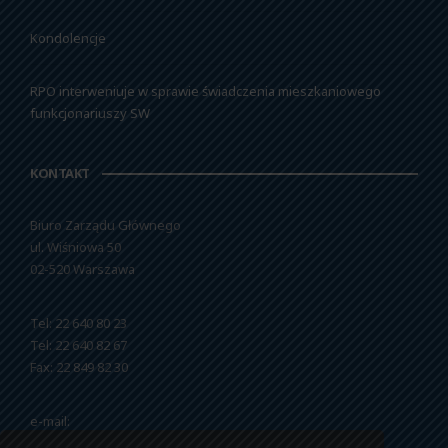
Kondolencje
RPO interweniuje w sprawie świadczenia mieszkaniowego
funkcjonariuszy SW
KONTAKT
Biuro Zarządu Głównego
ul. Wiśniowa 50
02-520 Warszawa
Tel: 22 640 80 23
Tel: 22 640 82 67
Fax: 22 849 82 30
e-mail:
nszzfipw@nszzfipw.org.pl