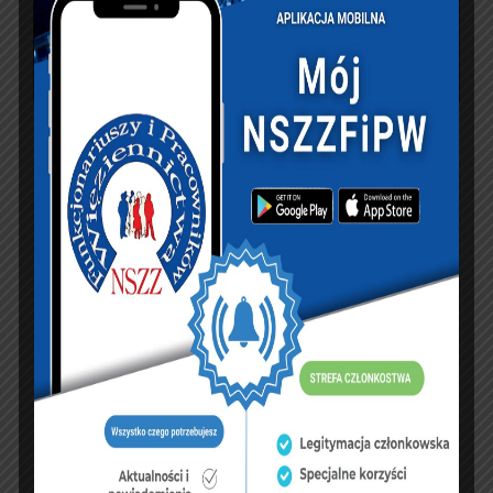
PREVIOUS ARTICLE
NEXT ARTICLE
List Gratulacyjny
35 – Lecie
skierowany do
wprowadzenia Stanu
Nowego
Wojennego Grodków
Przewodniczącego
NSZZ Policjantów