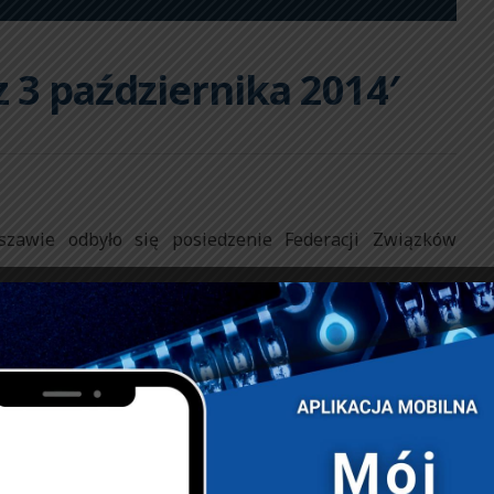
3 października 2014′
zawie odbyło się posiedzenie Federacji Związków