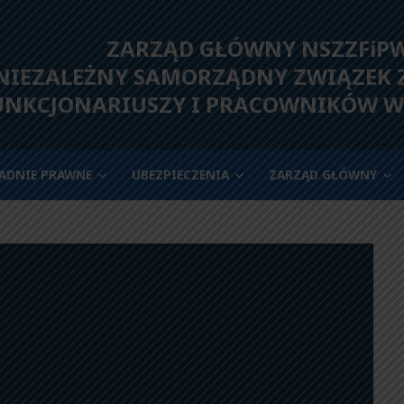
ZARZĄD GŁÓWNY NSZZFiP
IEZALEŻNY SAMORZĄDNY ZWIĄZEK
UNKCJONARIUSZY I PRACOWNIKÓW W
ADNIE PRAWNE
UBEZPIECZENIA
ZARZĄD GŁÓWNY