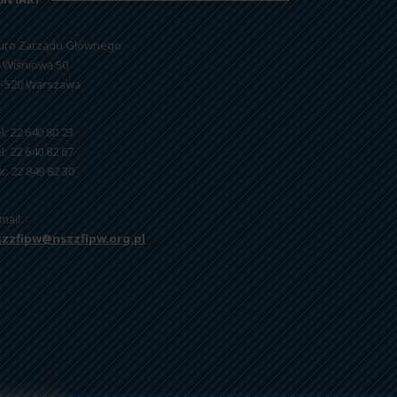
uro Zarządu Głównego
. Wiśniowa 50
-520 Warszawa
l: 22 640 80 23
l: 22 640 82 67
x: 22 849 82 30
mail:
szzfipw@nszzfipw.org.pl