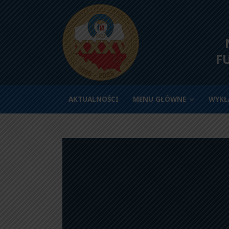
N
F
AKTUALNOŚCI
MENU GŁÓWNE
WYKŁ