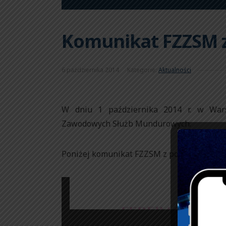
Komunikat FZZSM z 
6 października 2014
Kategorie:
Aktualności
W dniu 1 października 2014 r. w Wars
Zawodowych Służb Mundurowych.
Poniżej komunikat FZZSM z posiedzenia.