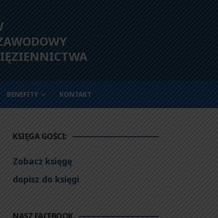
W
 ZAWODOWY
IĘZIENNICTWA
BENEFITY
KONTAKT
KSIĘGA GOŚCI:
Zobacz księgę
dopisz do księgi
NASZ FACEBOOK