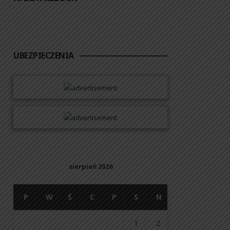
UBEZPIECZENIA
sierpień 2026
P
W
Ś
C
P
S
N
1
2