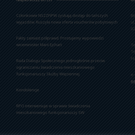
Członkowie NSZZFiPW zyskają dostęp do tańszych
Bi
wyjazdów. Ruszyła nowa oferta voucherów pobytowych
ul
02
Fakty zamiast półprawd. Prostujemy wypowiedzi
wiceminister Marii Ejchart
Te
Te
Fa
Rada Dialogu Społecznego jednogłośnie przeciw
ograniczaniu świadczenia mieszkaniowego
funkcjonariuszy Służby Więziennej
e-
n
Kondolencje
RPO interweniuje w sprawie świadczenia
mieszkaniowego funkcjonariuszy SW